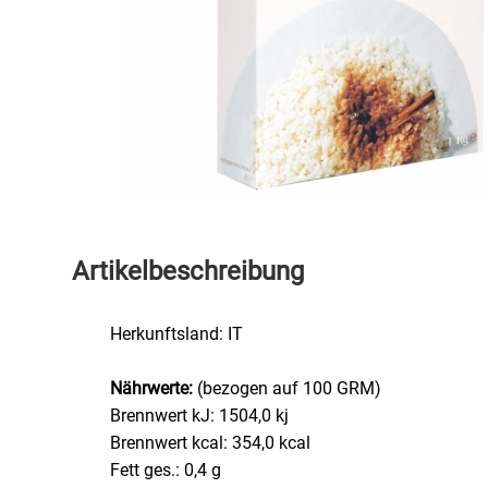
Speichermedien und Rohlinge
Bunte Palette
Spielzeug & Baby
Butter
Zubehör
Cateringzubehör
Convenience Obst & Gemüse
Dekoration
Artikelbeschreibung
Einkochen
Herkunftsland: IT
Einwegartikel / Trinkhalme
Nährwerte:
(bezogen auf 100 GRM)
Brennwert kJ: 1504,0 kj
Eistee
Brennwert kcal: 354,0 kcal
Fett ges.: 0,4 g
Elektrogeräte