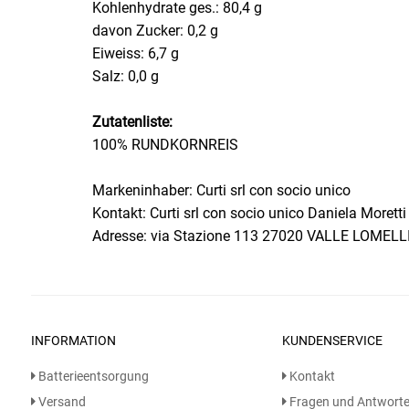
Kohlenhydrate ges.: 80,4 g
davon Zucker: 0,2 g
Essig
Eiweiss: 6,7 g
Salz: 0,0 g
Feinkost-/Fischkonserve
Zutatenliste:
Fertiggerichte trocken
100% RUNDKORNREIS
Fruchtsaft
Markeninhaber: Curti srl con socio unico
Kontakt: Curti srl con socio unico Daniela Moretti
Frühstück / Cerealien
Adresse: via Stazione 113 27020 VALLE LOMELLI
Frühstück / süße Aufstriche
Garnierung
INFORMATION
KUNDENSERVICE
Garten
Batterieentsorgung
Kontakt
Versand
Fragen und Antwort