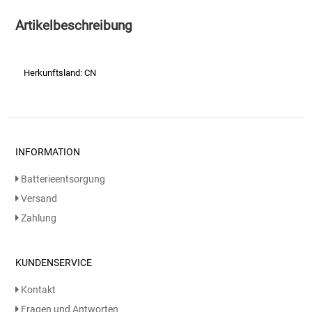
Artikelbeschreibung
Essig
Feinkost-/Fischkonserve
Herkunftsland: CN
Fertiggerichte trocken
Fruchtsaft
INFORMATION
Frühstück / Cerealien
Batterieentsorgung
Versand
Frühstück / süße Aufstriche
Zahlung
Garnierung
KUNDENSERVICE
Garten
Kontakt
Fragen und Antworten