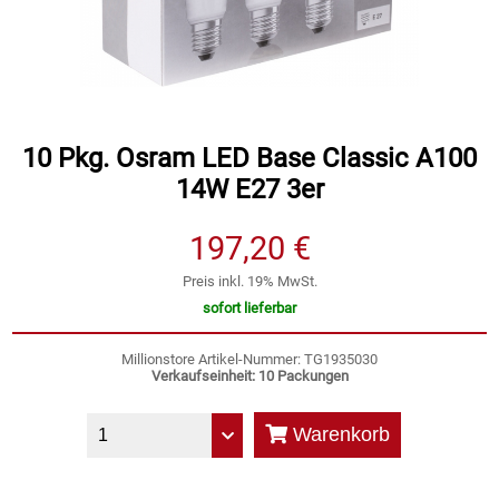
Speichermedien und Rohlinge
Bunte Palette
Spielzeug & Baby
Butter
Zubehör
Cateringzubehör
10 Pkg. Osram LED Base Classic A100
14W E27 3er
Convenience Obst & Gemüse
197,20 €
Dekoration
Preis inkl. 19% MwSt.
sofort lieferbar
Einkochen
Millionstore Artikel-Nummer: TG1935030
Verkaufseinheit: 10 Packungen
Einwegartikel / Trinkhalme
Warenkorb
Eistee
Elektrogeräte