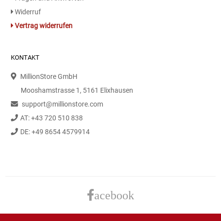
Gemüsekonserven
Widerruf
Vertrag widerrufen
Geschirrreiniger
Gewürze
KONTAKT
MillionStore GmbH
Gläser
Mooshamstrasse 1, 5161 Elixhausen
Haarkosmetik
support@millionstore.com
AT: +43 720 510 838
Haushaltshelfer
DE: +49 8654 4579914
Haushaltsreiniger
Isotonische / Energy / Eiskaffee
acebook
Kaffee