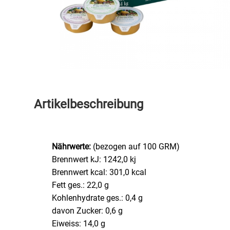
Speichermedien und Rohlinge
Bunte Palette
Spielzeug & Baby
Butter
Zubehör
Cateringzubehör
Convenience Obst & Gemüse
Artikelbeschreibung
Dekoration
Nährwerte:
(bezogen auf 100 GRM)
Einkochen
Brennwert kJ: 1242,0 kj
Brennwert kcal: 301,0 kcal
Einwegartikel / Trinkhalme
Fett ges.: 22,0 g
Kohlenhydrate ges.: 0,4 g
Eistee
davon Zucker: 0,6 g
Eiweiss: 14,0 g
Elektrogeräte