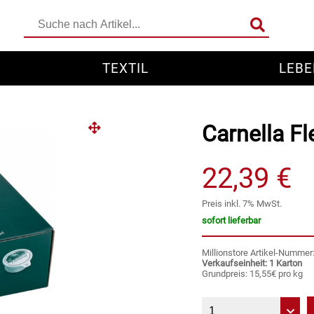
TEXTIL
LEBE
Carnella Fl
22,39 €
Preis inkl. 7% MwSt.
sofort lieferbar
Millionstore Artikel-Numme
Verkaufseinheit: 1 Karton
Grundpreis: 15,55€ pro kg