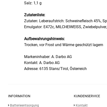
Salz: 1,1 g
Essig
Zutatenliste:
Zutaten: Leberaufstrich: Schweinefleisch 45%, S
Feinkost-/Fischkonserve
Emulgator: E472c, MILCHEIWEISS, Zwiebelpulver,
Fertiggerichte trocken
Aufbewahrungshinweis:
Trocken, vor Frost und Wärme geschützt lagern
Fruchtsaft
Markeninhaber: A. Darbo AG
Frühstück / Cerealien
Kontakt: A. Darbo AG
Adresse: 6135 Stans/Tirol, Österreich
Frühstück / süße Aufstriche
Garnierung
Garten
INFORMATION
KUNDENSERVICE
Batterieentsorgung
Kontakt