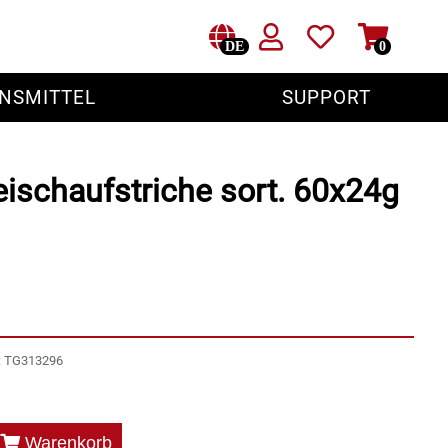
DE
0
NSMITTEL
SUPPORT
eischaufstriche sort. 60x24g
r: TG313296
Warenkorb