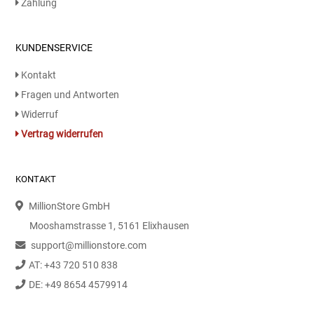
Zahlung
Kaffee / Tee Zubehör
Kakao
KUNDENSERVICE
Kontakt
Karaffen / Krüge
Fragen und Antworten
Widerruf
Kartoffelprod./Beilagen/Fruchtsalat gek.
Vertrag widerrufen
Kartoffelprodukte
KONTAKT
Kau-/ Fruchtgummi/ Kindersüßware
MillionStore GmbH
Kerzen / Anzündhilfen
Mooshamstrasse 1, 5161 Elixhausen
support@millionstore.com
Kochgeschirr
AT: +43 720 510 838
DE: +49 8654 4579914
Körperpflege