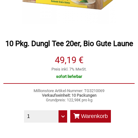
Speichermedien und Rohlinge
Bunte Palette
Spielzeug & Baby
Butter
10 Pkg. Dungl Tee 20er, Bio Gute Laune
Zubehör
Cateringzubehör
49,19 €
Convenience Obst & Gemüse
Preis inkl. 7% MwSt.
Dekoration
sofort lieferbar
Einkochen
Millionstore Artikel-Nummer: TG3210069
Verkaufseinheit: 10 Packungen
Grundpreis: 122,98€ pro kg
Einwegartikel / Trinkhalme
Warenkorb
Eistee
Elektrogeräte