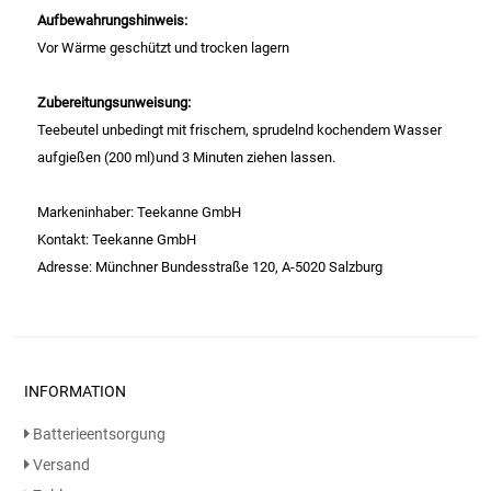
Gemüsekonserven
Aufbewahrungshinweis:
Vor Wärme geschützt und trocken lagern
Geschirrreiniger
Zubereitungsunweisung:
Gewürze
Teebeutel unbedingt mit frischem, sprudelnd kochendem Wasser
aufgießen (200 ml)und 3 Minuten ziehen lassen.
Gläser
Markeninhaber: Teekanne GmbH
Haarkosmetik
Kontakt: Teekanne GmbH
Adresse: Münchner Bundesstraße 120, A-5020 Salzburg
Haushaltshelfer
Haushaltsreiniger
INFORMATION
Isotonische / Energy / Eiskaffee
Batterieentsorgung
Kaffee
Versand