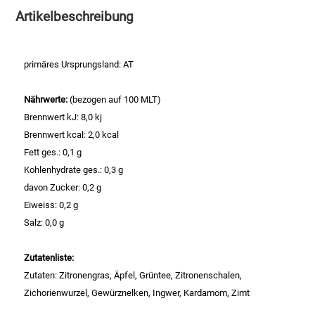
Artikelbeschreibung
Essig
primäres Ursprungsland: AT
Feinkost-/Fischkonserve
Nährwerte:
(bezogen auf 100 MLT)
Fertiggerichte trocken
Brennwert kJ: 8,0 kj
Brennwert kcal: 2,0 kcal
Fruchtsaft
Fett ges.: 0,1 g
Kohlenhydrate ges.: 0,3 g
Frühstück / Cerealien
davon Zucker: 0,2 g
Eiweiss: 0,2 g
Frühstück / süße Aufstriche
Salz: 0,0 g
Garnierung
Zutatenliste:
Zutaten: Zitronengras, Äpfel, Grüntee, Zitronenschalen,
Garten
Zichorienwurzel, Gewürznelken, Ingwer, Kardamom, Zimt