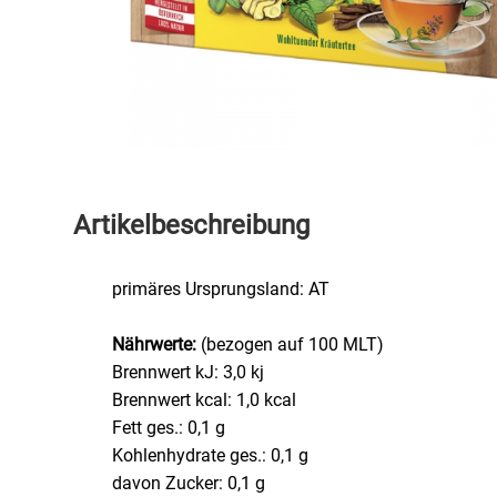
Speichermedien und Rohlinge
Bunte Palette
Spielzeug & Baby
Butter
Zubehör
Cateringzubehör
Convenience Obst & Gemüse
Artikelbeschreibung
Dekoration
primäres Ursprungsland: AT
Einkochen
Nährwerte:
(bezogen auf 100 MLT)
Brennwert kJ: 3,0 kj
Einwegartikel / Trinkhalme
Brennwert kcal: 1,0 kcal
Fett ges.: 0,1 g
Eistee
Kohlenhydrate ges.: 0,1 g
davon Zucker: 0,1 g
Elektrogeräte