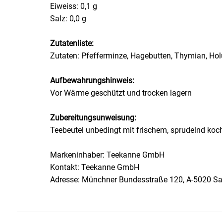
Eiweiss: 0,1 g
Salz: 0,0 g
Essig
Zutatenliste:
Feinkost-/Fischkonserve
Zutaten: Pfefferminze, Hagebutten, Thymian, Holu
Fertiggerichte trocken
Aufbewahrungshinweis:
Vor Wärme geschützt und trocken lagern
Fruchtsaft
Zubereitungsunweisung:
Frühstück / Cerealien
Teebeutel unbedingt mit frischem, sprudelnd ko
Frühstück / süße Aufstriche
Markeninhaber: Teekanne GmbH
Kontakt: Teekanne GmbH
Garnierung
Adresse: Münchner Bundesstraße 120, A-5020 Sa
Garten