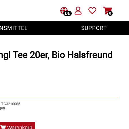
DE
0
NSMITTEL
SUPPORT
gl Tee 20er, Bio Halsfreund
r: TG3210085
gen
Warenkorb