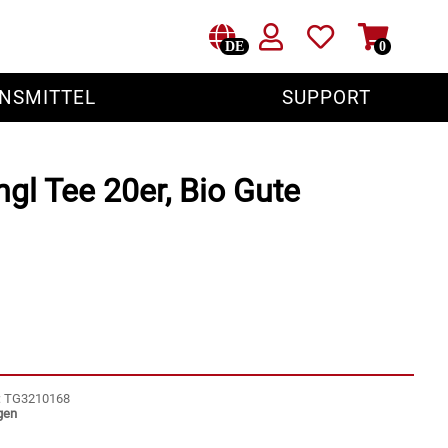
DE
0
NSMITTEL
SUPPORT
gl Tee 20er, Bio Gute
r: TG3210168
gen