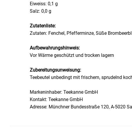
Eiweiss: 0,1 g
Salz: 0,0 g
Essig
Zutatenliste:
Feinkost-/Fischkonserve
Zutaten: Fenchel, Pfefferminze, Süße Brombeerbl
Fertiggerichte trocken
Aufbewahrungshinweis:
Vor Wärme geschützt und trocken lagern
Fruchtsaft
Zubereitungsunweisung:
Frühstück / Cerealien
Teebeutel unbedingt mit frischem, sprudelnd ko
Frühstück / süße Aufstriche
Markeninhaber: Teekanne GmbH
Kontakt: Teekanne GmbH
Garnierung
Adresse: Münchner Bundesstraße 120, A-5020 Sa
Garten