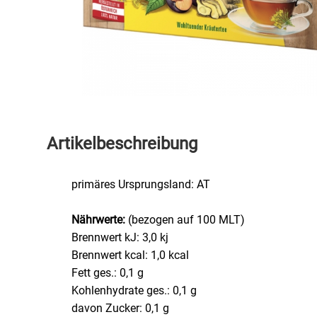
Speichermedien und Rohlinge
Bunte Palette
Spielzeug & Baby
Butter
Zubehör
Cateringzubehör
Convenience Obst & Gemüse
Artikelbeschreibung
Dekoration
primäres Ursprungsland: AT
Einkochen
Nährwerte:
(bezogen auf 100 MLT)
Brennwert kJ: 3,0 kj
Einwegartikel / Trinkhalme
Brennwert kcal: 1,0 kcal
Fett ges.: 0,1 g
Eistee
Kohlenhydrate ges.: 0,1 g
davon Zucker: 0,1 g
Elektrogeräte