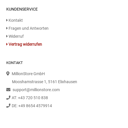
Gemüsekonserven
KUNDENSERVICE
Geschirrreiniger
Kontakt
Fragen und Antworten
Gewürze
Widerruf
Vertrag widerrufen
Gläser
Haarkosmetik
KONTAKT
MillionStore GmbH
Haushaltshelfer
Mooshamstrasse 1, 5161 Elixhausen
Haushaltsreiniger
support@millionstore.com
AT: +43 720 510 838
Isotonische / Energy / Eiskaffee
DE: +49 8654 4579914
Kaffee