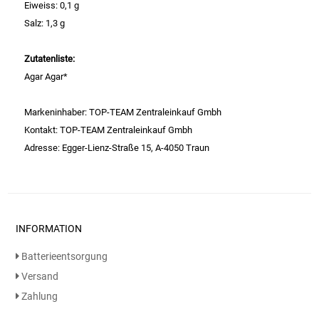
Eiweiss: 0,1 g
Salz: 1,3 g
Essig
Zutatenliste:
Feinkost-/Fischkonserve
Agar Agar*
Fertiggerichte trocken
Markeninhaber: TOP-TEAM Zentraleinkauf Gmbh
Kontakt: TOP-TEAM Zentraleinkauf Gmbh
Fruchtsaft
Adresse: Egger-Lienz-Straße 15, A-4050 Traun
Frühstück / Cerealien
Frühstück / süße Aufstriche
INFORMATION
Garnierung
Batterieentsorgung
Versand
Garten
Zahlung