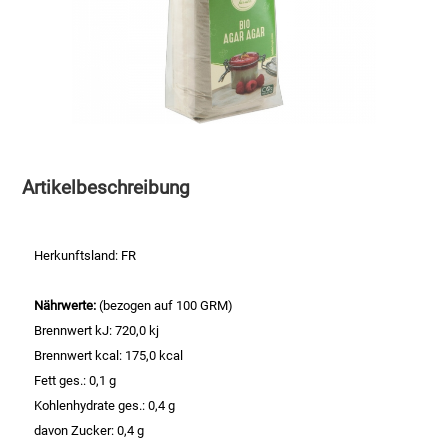
Speichermedien und Rohlinge
Bunte Palette
Spielzeug & Baby
Butter
Zubehör
Cateringzubehör
Artikelbeschreibung
Convenience Obst & Gemüse
Dekoration
Herkunftsland: FR
Einkochen
Nährwerte:
(bezogen auf 100 GRM)
Brennwert kJ: 720,0 kj
Einwegartikel / Trinkhalme
Brennwert kcal: 175,0 kcal
Fett ges.: 0,1 g
Eistee
Kohlenhydrate ges.: 0,4 g
davon Zucker: 0,4 g
Elektrogeräte