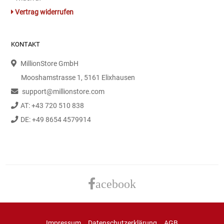
Gemüsekonserven
Vertrag widerrufen
Geschirrreiniger
KONTAKT
Gewürze
MillionStore GmbH
Mooshamstrasse 1, 5161 Elixhausen
Gläser
support@millionstore.com
Haarkosmetik
AT: +43 720 510 838
DE: +49 8654 4579914
Haushaltshelfer
Haushaltsreiniger
Isotonische / Energy / Eiskaffee
acebook
Kaffee
Impressum
Datenschutzerklärung
AGB