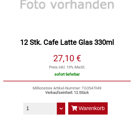
Speichermedien und Rohlinge
Bunte Palette
Spielzeug & Baby
Butter
Zubehör
Cateringzubehör
12 Stk. Cafe Latte Glas 330ml
27,10 €
Convenience Obst & Gemüse
Preis inkl. 19% MwSt.
Dekoration
sofort lieferbar
Einkochen
Millionstore Artikel-Nummer: TG3547049
Verkaufseinheit: 12 Stück
Einwegartikel / Trinkhalme
Warenkorb
Eistee
Elektrogeräte