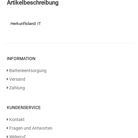
Artikelbeschreibung
Essig
Herkunftsland: IT
Feinkost-/Fischkonserve
Fertiggerichte trocken
INFORMATION
Fruchtsaft
Batterieentsorgung
Frühstück / Cerealien
Versand
Zahlung
Frühstück / süße Aufstriche
KUNDENSERVICE
Garnierung
Kontakt
Garten
Fragen und Antworten
Widerruf