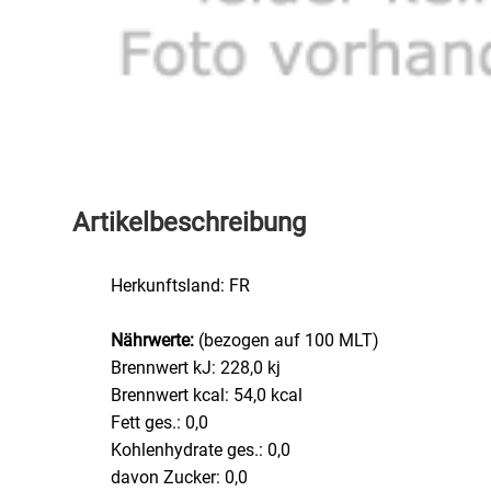
Speichermedien und Rohlinge
Bunte Palette
Spielzeug & Baby
Butter
Zubehör
Cateringzubehör
Convenience Obst & Gemüse
Artikelbeschreibung
Dekoration
Herkunftsland: FR
Einkochen
Nährwerte:
(bezogen auf 100 MLT)
Brennwert kJ: 228,0 kj
Einwegartikel / Trinkhalme
Brennwert kcal: 54,0 kcal
Fett ges.: 0,0
Eistee
Kohlenhydrate ges.: 0,0
davon Zucker: 0,0
Elektrogeräte