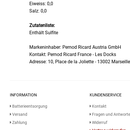
Eiweiss: 0,0
Salz: 0,0
Essig
Zutatenliste:
Feinkost-/Fischkonserve
Enthält Sulfite
Fertiggerichte trocken
Markeninhaber: Pernod Ricard Austria GmbH
Kontakt: Pernod Ricard France - Les Docks
Fruchtsaft
Adresse: 10, Place de la Joliette - 13002 Marseille
Frühstück / Cerealien
Frühstück / süße Aufstriche
INFORMATION
KUNDENSERVICE
Garnierung
Batterieentsorgung
Kontakt
Versand
Fragen und Antwort
Garten
Zahlung
Widerruf