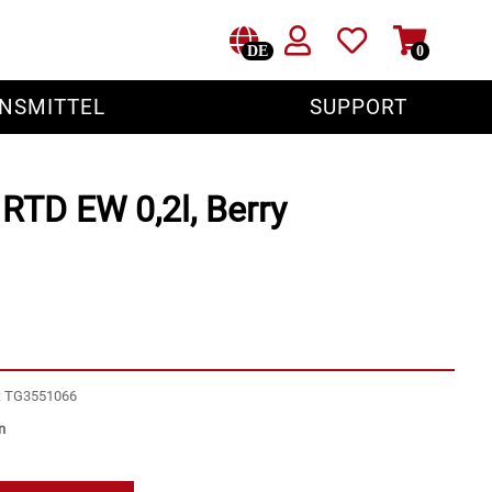
DE
0
NSMITTEL
SUPPORT
t RTD EW 0,2l, Berry
r: TG3551066
n