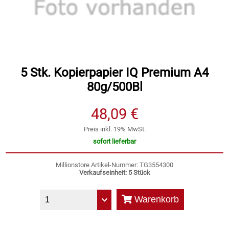
Speichermedien und Rohlinge
Bunte Palette
Spielzeug & Baby
Butter
Zubehör
Cateringzubehör
5 Stk. Kopierpapier IQ Premium A4
80g/500Bl
Convenience Obst & Gemüse
48,09 €
Dekoration
Preis inkl. 19% MwSt.
sofort lieferbar
Einkochen
Millionstore Artikel-Nummer: TG3554300
Verkaufseinheit: 5 Stück
Einwegartikel / Trinkhalme
Warenkorb
Eistee
Elektrogeräte