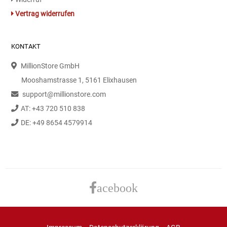
Gemüsekonserven
Vertrag widerrufen
Geschirrreiniger
KONTAKT
Gewürze
MillionStore GmbH
Gläser
Mooshamstrasse 1, 5161 Elixhausen
support@millionstore.com
Haarkosmetik
AT: +43 720 510 838
DE: +49 8654 4579914
Haushaltshelfer
Haushaltsreiniger
Isotonische / Energy / Eiskaffee
acebook
Kaffee