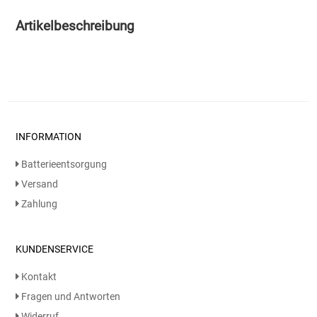
Artikelbeschreibung
Essig
Feinkost-/Fischkonserve
Fertiggerichte trocken
INFORMATION
Fruchtsaft
Batterieentsorgung
Frühstück / Cerealien
Versand
Zahlung
Frühstück / süße Aufstriche
Garnierung
KUNDENSERVICE
Kontakt
Garten
Fragen und Antworten
Widerruf