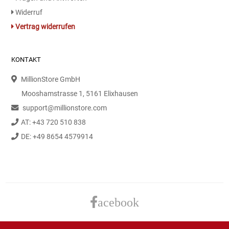
Gemüsekonserven
Widerruf
Vertrag widerrufen
Geschirrreiniger
Gewürze
KONTAKT
MillionStore GmbH
Gläser
Mooshamstrasse 1, 5161 Elixhausen
Haarkosmetik
support@millionstore.com
AT: +43 720 510 838
Haushaltshelfer
DE: +49 8654 4579914
Haushaltsreiniger
Isotonische / Energy / Eiskaffee
acebook
Kaffee