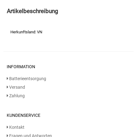
Artikelbeschreibung
Essig
Feinkost-/Fischkonserve
Herkunftsland: VN
Fertiggerichte trocken
Fruchtsaft
INFORMATION
Frühstück / Cerealien
Batterieentsorgung
Versand
Frühstück / süße Aufstriche
Zahlung
Garnierung
KUNDENSERVICE
Garten
Kontakt
Fragen und Antworten