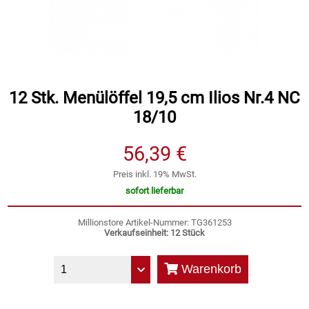
Speichermedien und Rohlinge
Bunte Palette
Spielzeug & Baby
Butter
12 Stk. Menülöffel 19,5 cm Ilios Nr.4 NC
Zubehör
Cateringzubehör
18/10
Convenience Obst & Gemüse
56,39 €
Dekoration
Preis inkl. 19% MwSt.
sofort lieferbar
Einkochen
Millionstore Artikel-Nummer: TG361253
Verkaufseinheit: 12 Stück
Einwegartikel / Trinkhalme
Warenkorb
Eistee
Elektrogeräte