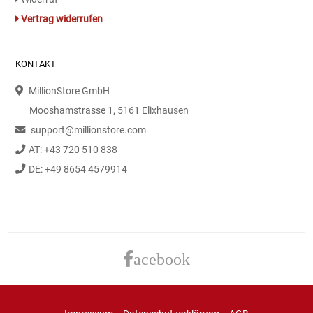
Gemüsekonserven
Vertrag widerrufen
Geschirrreiniger
KONTAKT
Gewürze
MillionStore GmbH
Gläser
Mooshamstrasse 1, 5161 Elixhausen
support@millionstore.com
Haarkosmetik
AT: +43 720 510 838
DE: +49 8654 4579914
Haushaltshelfer
Haushaltsreiniger
Isotonische / Energy / Eiskaffee
acebook
Kaffee