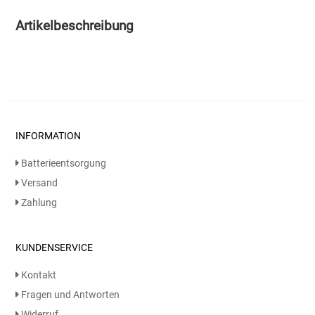
Artikelbeschreibung
Essig
Feinkost-/Fischkonserve
Fertiggerichte trocken
INFORMATION
Fruchtsaft
Batterieentsorgung
Frühstück / Cerealien
Versand
Zahlung
Frühstück / süße Aufstriche
Garnierung
KUNDENSERVICE
Kontakt
Garten
Fragen und Antworten
Widerruf