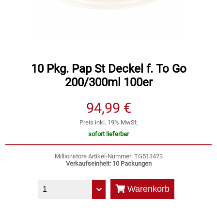
Speichermedien und Rohlinge
Bunte Palette
Spielzeug & Baby
Butter
Zubehör
Cateringzubehör
10 Pkg. Pap St Deckel f. To Go
200/300ml 100er
Convenience Obst & Gemüse
94,99 €
Dekoration
Preis inkl. 19% MwSt.
sofort lieferbar
Einkochen
Millionstore Artikel-Nummer: TG513473
Verkaufseinheit: 10 Packungen
Einwegartikel / Trinkhalme
Warenkorb
Eistee
Elektrogeräte