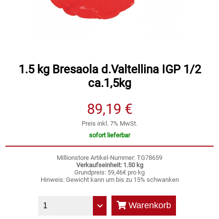
Speichermedien und Rohlinge
Bunte Palette
Spielzeug & Baby
Butter
Zubehör
Cateringzubehör
1.5 kg Bresaola d.Valtellina IGP 1/2
ca.1,5kg
Convenience Obst & Gemüse
89,19 €
Dekoration
Preis inkl. 7% MwSt.
sofort lieferbar
Einkochen
Millionstore Artikel-Nummer: TG78659
Verkaufseinheit: 1.50 kg
Einwegartikel / Trinkhalme
Grundpreis: 59,46€ pro kg
Hinweis: Gewicht kann um bis zu 15% schwanken
Eistee
Warenkorb
Elektrogeräte