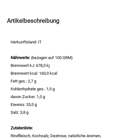
Essig
Artikelbeschreibung
Feinkost-/Fischkonserve
Herkunftsland: IT
Fertiggerichte trocken
Nährwerte:
(bezogen auf 100 GRM)
Fruchtsaft
Brennwert kJ: 678,0 kj
Brennwert kcal: 160,0 kcal
Frühstück / Cerealien
Fett ges.: 2,7 g
Kohlenhydrate ges.: 1,0 g
Frühstück / süße Aufstriche
davon Zucker: 1,0 g
Eiweiss: 33,0 g
Garnierung
Salz: 3,8 g
Garten
Zutatenliste:
Rindfleisch, Kochsalz, Dextrose, natürliche Aromen,