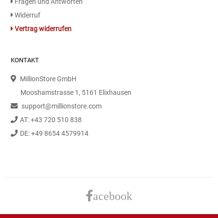
Fragen und Antworten
Kaffee / Tee Zubehör
Widerruf
Vertrag widerrufen
Kakao
Karaffen / Krüge
KONTAKT
MillionStore GmbH
Kartoffelprod./Beilagen/Fruchtsalat gek.
Mooshamstrasse 1, 5161 Elixhausen
support@millionstore.com
Kartoffelprodukte
AT: +43 720 510 838
Kau-/ Fruchtgummi/ Kindersüßware
DE: +49 8654 4579914
Kerzen / Anzündhilfen
Kochgeschirr
acebook
Körperpflege