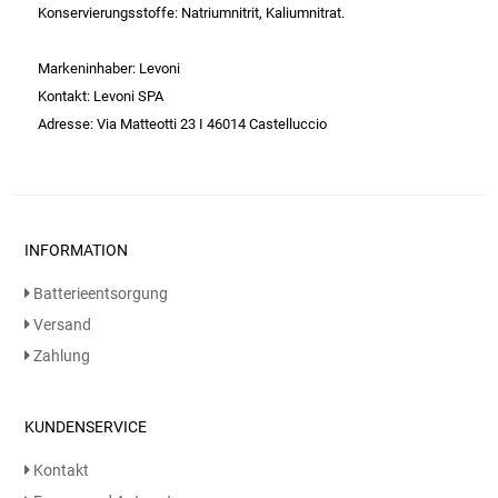
Gemüsekonserven
Konservierungsstoffe: Natriumnitrit, Kaliumnitrat.
Geschirrreiniger
Markeninhaber: Levoni
Kontakt: Levoni SPA
Gewürze
Adresse: Via Matteotti 23 I 46014 Castelluccio
Gläser
Haarkosmetik
INFORMATION
Haushaltshelfer
Batterieentsorgung
Versand
Haushaltsreiniger
Zahlung
Isotonische / Energy / Eiskaffee
KUNDENSERVICE
Kaffee
Kontakt