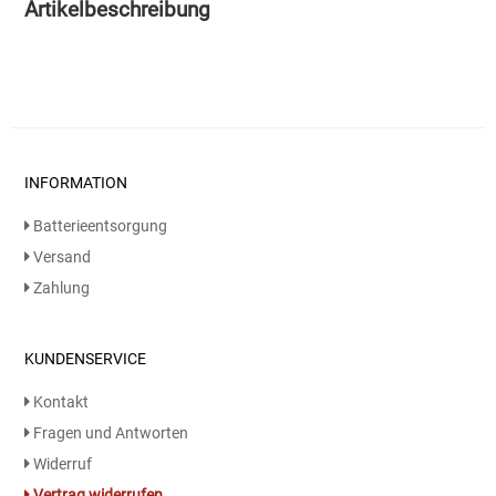
Artikelbeschreibung
Essig
Feinkost-/Fischkonserve
Fertiggerichte trocken
INFORMATION
Fruchtsaft
Batterieentsorgung
Versand
Frühstück / Cerealien
Zahlung
Frühstück / süße Aufstriche
KUNDENSERVICE
Garnierung
Kontakt
Fragen und Antworten
Garten
Widerruf
Vertrag widerrufen