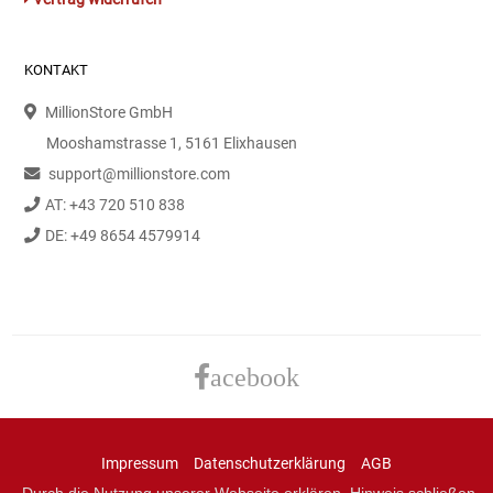
Gemüsekonserven
Geschirrreiniger
KONTAKT
MillionStore GmbH
Gewürze
Mooshamstrasse 1, 5161 Elixhausen
Gläser
support@millionstore.com
AT: +43 720 510 838
Haarkosmetik
DE: +49 8654 4579914
Haushaltshelfer
Haushaltsreiniger
acebook
Isotonische / Energy / Eiskaffee
Kaffee
Impressum
Datenschutzerklärung
AGB