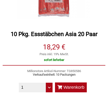
Speichermedien und Rohlinge
Bunte Palette
Spielzeug & Baby
Butter
Zubehör
Cateringzubehör
10 Pkg. Essstäbchen Asia 20 Paar
18,29 €
Convenience Obst & Gemüse
Preis inkl. 19% MwSt.
Dekoration
sofort lieferbar
Einkochen
Millionstore Artikel-Nummer: TG850586
Verkaufseinheit: 10 Packungen
Einwegartikel / Trinkhalme
Warenkorb
Eistee
Elektrogeräte