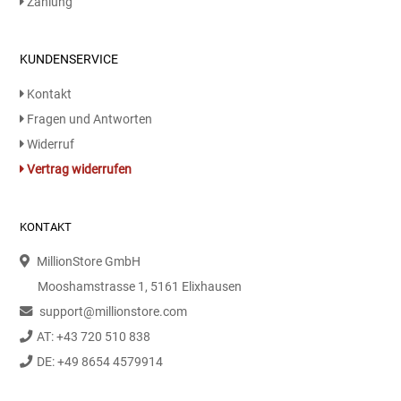
Zahlung
Kaffee / Tee Zubehör
KUNDENSERVICE
Kakao
Kontakt
Karaffen / Krüge
Fragen und Antworten
Widerruf
Kartoffelprod./Beilagen/Fruchtsalat gek.
Vertrag widerrufen
Kartoffelprodukte
KONTAKT
Kau-/ Fruchtgummi/ Kindersüßware
MillionStore GmbH
Mooshamstrasse 1, 5161 Elixhausen
Kerzen / Anzündhilfen
support@millionstore.com
Kochgeschirr
AT: +43 720 510 838
DE: +49 8654 4579914
Körperpflege