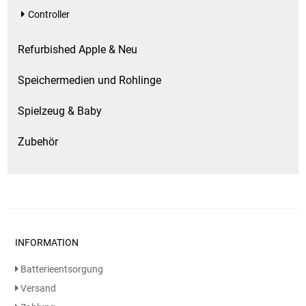
Gemüsekonserven
Controller
Geschirrreiniger
Refurbished Apple & Neu
Gewürze
Speichermedien und Rohlinge
Gläser
Spielzeug & Baby
Zubehör
Haarkosmetik
Haushaltshelfer
Haushaltsreiniger
INFORMATION
Isotonische / Energy / Eiskaffee
Batterieentsorgung
Kaffee
Versand