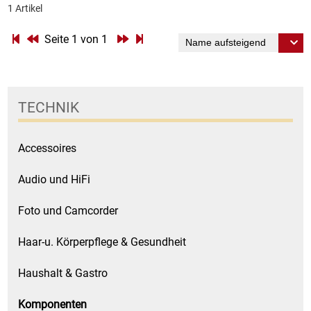
1 Artikel
Essig
Seite 1 von 1
Feinkost-/Fischkonserve
Fertiggerichte trocken
TECHNIK
Fruchtsaft
Accessoires
Frühstück / Cerealien
Audio und HiFi
Frühstück / süße Aufstriche
Foto und Camcorder
Haar-u. Körperpflege & Gesundheit
Garnierung
Haushalt & Gastro
Garten
Komponenten