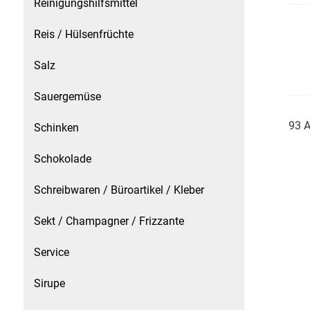
Reinigungshilfsmittel
Reis / Hülsenfrüchte
Schinken
Salz
Schokolade
Sauergemüse
Schreibwaren / Büroartikel / Kleber
93 A
Schinken
Sekt / Champagner / Frizzante
Schokolade
Service
Schreibwaren / Büroartikel / Kleber
Sirupe
Sekt / Champagner / Frizzante
Speck / Rohschinken
Service
Spezialreiniger
Sirupe