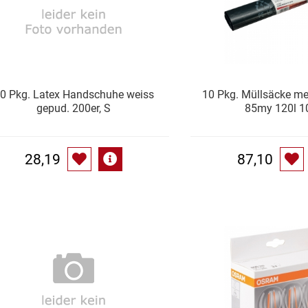
0 Pkg. Latex Handschuhe weiss
10 Pkg. Müllsäcke me
gepud. 200er, S
85my 120l 1
28,19
87,10