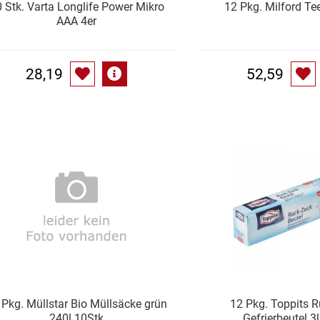
 Stk. Varta Longlife Power Mikro
12 Pkg. Milford Tee
AAA 4er
28,19
52,59
 Pkg. Müllstar Bio Müllsäcke grün
12 Pkg. Toppits 
240l 10Stk
Gefrierbeutel 3