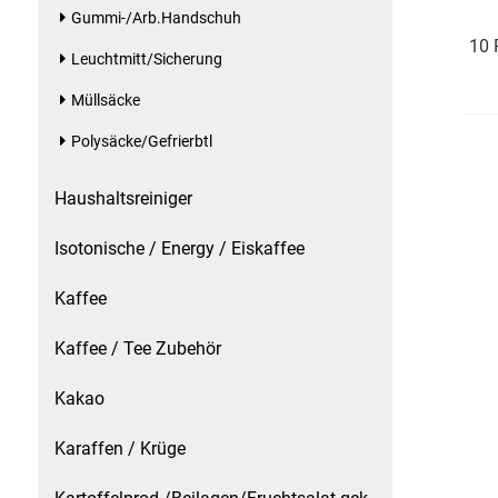
Kaffee / Tee Zubehör
Gummi-/Arb.Handschuh
10 
Leuchtmitt/Sicherung
Kakao
Müllsäcke
Karaffen / Krüge
Polysäcke/Gefrierbtl
Kartoffelprod./Beilagen/Fruchtsalat gek.
Haushaltsreiniger
Kartoffelprodukte
Isotonische / Energy / Eiskaffee
Kaffee
Kau-/ Fruchtgummi/ Kindersüßware
Kaffee / Tee Zubehör
Kerzen / Anzündhilfen
Kakao
Kochgeschirr
Karaffen / Krüge
Körperpflege