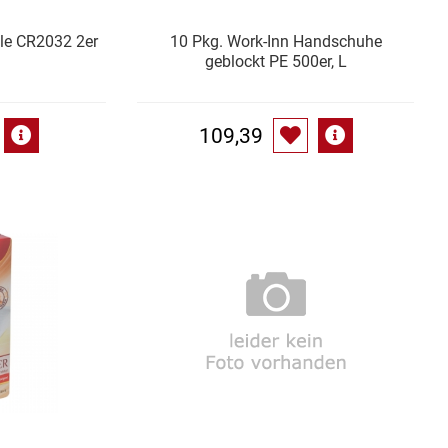
lle CR2032 2er
10 Pkg. Work-Inn Handschuhe
geblockt PE 500er, L
109,39