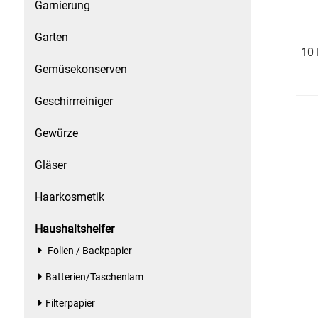
Gemüsekonserven
Garnierung
Garten
Geschirrreiniger
10 
Gemüsekonserven
Gewürze
Geschirrreiniger
Gläser
Gewürze
Haarkosmetik
Gläser
Haushaltshelfer
Haarkosmetik
Haushaltsreiniger
Haushaltshelfer
Folien / Backpapier
Isotonische / Energy / Eiskaffee
Batterien/Taschenlam
Kaffee
Filterpapier