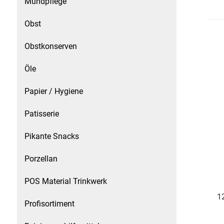
Mundpflege
Patisserie
Obst
Pikante Snacks
Obstkonserven
Öle
Porzellan
Papier / Hygiene
POS Material Trinkwerk
Patisserie
Profisortiment
Pikante Snacks
Reinigungshilfsmittel
Porzellan
Reis / Hülsenfrüchte
POS Material Trinkwerk
1
Salz
Profisortiment
Sauergemüse