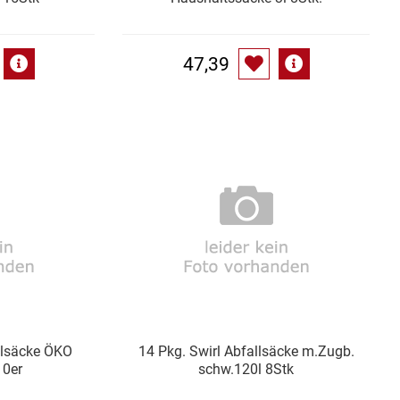
47,39
llsäcke ÖKO
14 Pkg. Swirl Abfallsäcke m.Zugb.
10er
schw.120l 8Stk