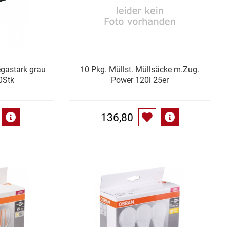
gastark grau
10 Pkg. Müllst. Müllsäcke m.Zug.
0Stk
Power 120l 25er
136,80