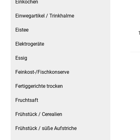
Einkochen
Essig
Einwegartikel / Trinkhalme
Eistee
Feinkost-/Fischkonserve
Elektrogeräte
Fertiggerichte trocken
Essig
Fruchtsaft
Feinkost-/Fischkonserve
Frühstück / Cerealien
Fertiggerichte trocken
Frühstück / süße Aufstriche
Fruchtsaft
Garnierung
Frühstück / Cerealien
Garten
Frühstück / süße Aufstriche