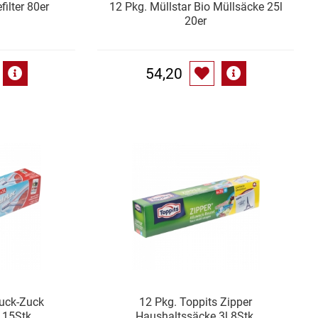
filter 80er
12 Pkg. Müllstar Bio Müllsäcke 25l
20er
54,20
Ruck-Zuck
12 Pkg. Toppits Zipper
l 15Stk
Haushaltssäcke 3l 8Stk.