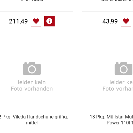
211,49
43,99
2 Pkg. Vileda Handschuhe griffig,
13 Pkg. Müllstar Mü
mittel
Power 110l 