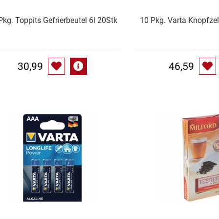
Pkg. Toppits Gefrierbeutel 6l 20Stk
10 Pkg. Varta Knopfze
30,99
46,59