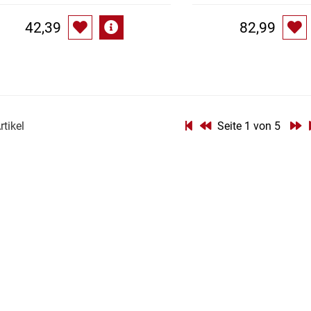
42,39
82,99
rtikel
Seite 1 von 5