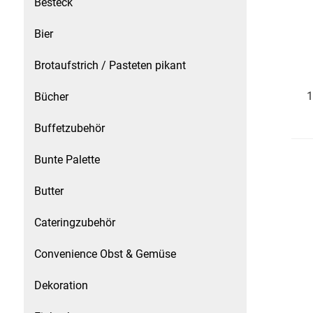
Besteck
Speichermedien und Rohlinge
Bunte Palette
Bier
Spielzeug & Baby
Butter
Brotaufstrich / Pasteten pikant
Zubehör
Cateringzubehör
1
Bücher
Buffetzubehör
Convenience Obst & Gemüse
Bunte Palette
Dekoration
Butter
Einkochen
Cateringzubehör
Einwegartikel / Trinkhalme
Convenience Obst & Gemüse
Eistee
Dekoration
Elektrogeräte