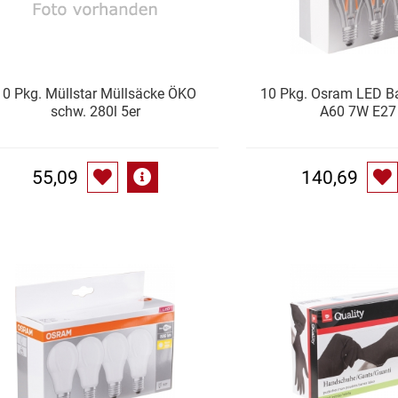
10 Pkg. Müllstar Müllsäcke ÖKO
10 Pkg. Osram LED Ba
schw. 280l 5er
A60 7W E27 
55,09
140,69