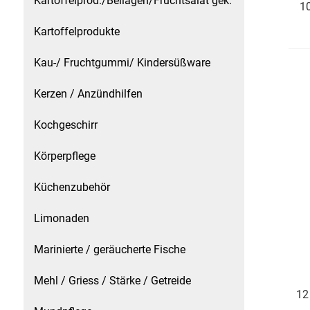
Kartoffelprod./Beilagen/Fruchtsalat gek.
10
Küchenzubehör
Kartoffelprodukte
Limonaden
Kau-/ Fruchtgummi/ Kindersüßware
Marinierte / geräucherte Fische
Kerzen / Anzündhilfen
Kochgeschirr
Mehl / Griess / Stärke / Getreide
Körperpflege
Mundpflege
Küchenzubehör
Obst
Limonaden
Obstkonserven
Marinierte / geräucherte Fische
Öle
Mehl / Griess / Stärke / Getreide
12
Papier / Hygiene