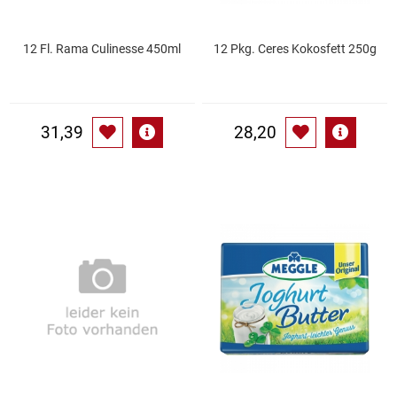
Patisserie
12 Fl. Rama Culinesse 450ml
12 Pkg. Ceres Kokosfett 250g
Pikante Snacks
Porzellan
31,39
28,20
POS Material Trinkwerk
Profisortiment
Reinigungshilfsmittel
Reis / Hülsenfrüchte
Salz
Sauergemüse