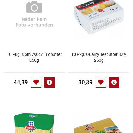
Essig
Feinkost-/Fischkonserve
Fertiggerichte trocken
10 Pkg. Nöm Waldv. Biobutter
10 Pkg. Quality Teebutter 82%
Fruchtsaft
250g
250g
Frühstück / Cerealien
44,39
30,39
Frühstück / süße Aufstriche
Garnierung
Garten