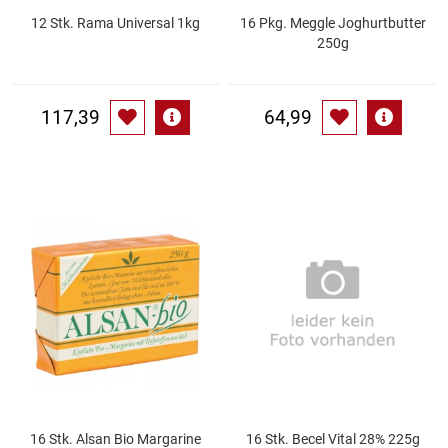
12 Stk. Rama Universal 1kg
16 Pkg. Meggle Joghurtbutter
250g
Schinken
Schokolade
117,39
64,99
Schreibwaren / Büroartikel / Kleber
Sekt / Champagner / Frizzante
Service
Sirupe
Speck / Rohschinken
Spezialreiniger
16 Stk. Alsan Bio Margarine
16 Stk. Becel Vital 28% 225g