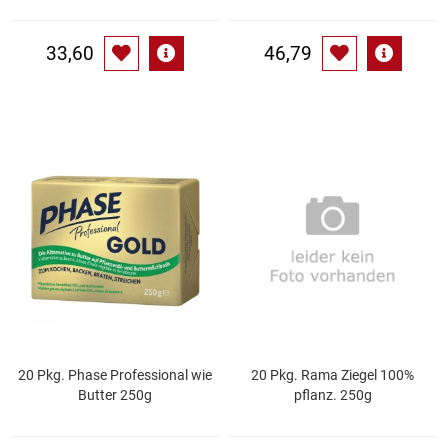
Waschmittel
33,60
46,79
Wasser
Wein
Wurst
Zucker / Süßstoffe
20 Pkg. Phase Professional wie
20 Pkg. Rama Ziegel 100%
Butter 250g
pflanz. 250g