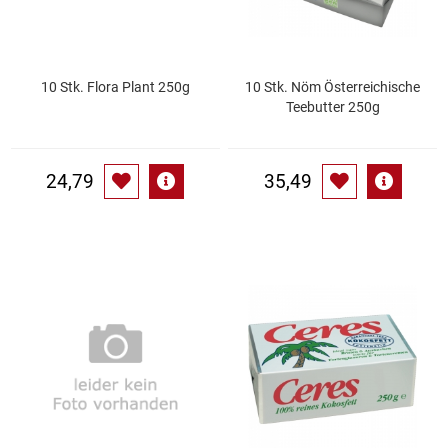
Küchenzubehör
Limonaden
10 Stk. Flora Plant 250g
10 Stk. Nöm Österreichische
Teebutter 250g
Marinierte / geräucherte Fische
24,79
35,49
Mehl / Griess / Stärke / Getreide
Mundpflege
Obst
Obstkonserven
Öle
Papier / Hygiene