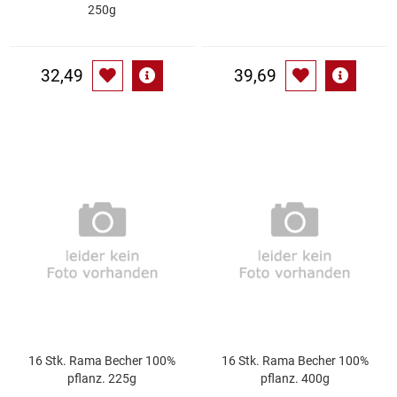
Spirituosen
250g
Tee
32,49
39,69
Teigwaren
Textilien
Tischbereich
Tischkultur
Trocken-/Backfrüchte
Verpackung- und Verbrauchsmaterial
16 Stk. Rama Becher 100%
16 Stk. Rama Becher 100%
Waffeln / Kekse
pflanz. 225g
pflanz. 400g