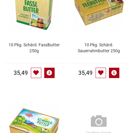
Gemüsekonserven
Geschirrreiniger
Gewürze
10 Pkg. Schärd. Fasslbutter
10 Pkg. Schärd.
Gläser
250g
Sauerrahmbutter 250g
Haarkosmetik
35,49
35,49
Haushaltshelfer
Haushaltsreiniger
Isotonische / Energy / Eiskaffee
Kaffee