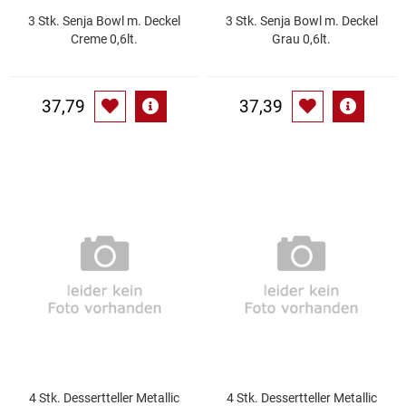
3 Stk. Senja Bowl m. Deckel
3 Stk. Senja Bowl m. Deckel
Creme 0,6lt.
Grau 0,6lt.
Schinken
Schokolade
37,79
37,39
Schreibwaren / Büroartikel / Kleber
Sekt / Champagner / Frizzante
Service
Sirupe
Speck / Rohschinken
Spezialreiniger
4 Stk. Dessertteller Metallic
4 Stk. Dessertteller Metallic