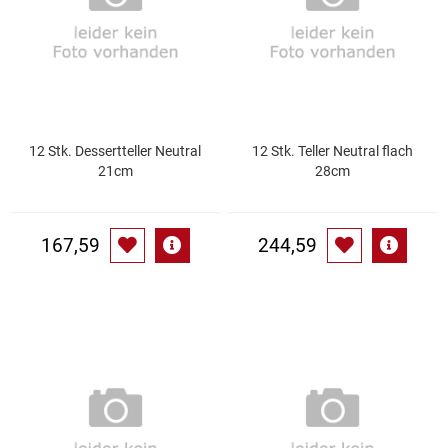
Gemüsekonserven
Geschirrreiniger
Gewürze
12 Stk. Dessertteller Neutral
12 Stk. Teller Neutral flach
Gläser
21cm
28cm
Haarkosmetik
167,59
244,59
Haushaltshelfer
Haushaltsreiniger
Isotonische / Energy / Eiskaffee
Kaffee