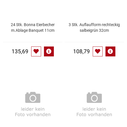
Küchenzubehör
Limonaden
24 Stk. Bonna Eierbecher
3 Stk. Auflaufform rechteckig
m.Ablage Banquet 11cm
salbeigrün 32cm
Marinierte / geräucherte Fische
135,69
108,79
Mehl / Griess / Stärke / Getreide
Mundpflege
Obst
Obstkonserven
Öle
Papier / Hygiene