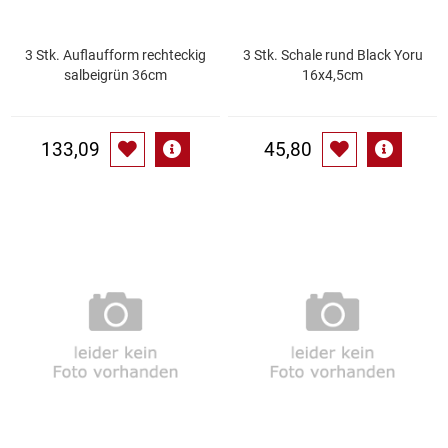
Patisserie
3 Stk. Auflaufform rechteckig
3 Stk. Schale rund Black Yoru
salbeigrün 36cm
16x4,5cm
Pikante Snacks
Porzellan
133,09
45,80
POS Material Trinkwerk
Profisortiment
Reinigungshilfsmittel
Reis / Hülsenfrüchte
Salz
Sauergemüse