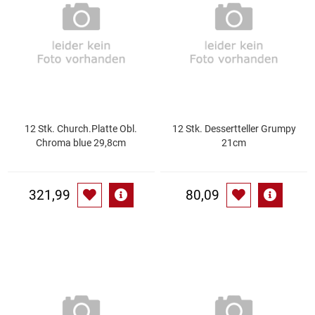
Essig
Feinkost-/Fischkonserve
Fertiggerichte trocken
12 Stk. Church.Platte Obl.
12 Stk. Dessertteller Grumpy
Fruchtsaft
Chroma blue 29,8cm
21cm
Frühstück / Cerealien
321,99
80,09
Frühstück / süße Aufstriche
Garnierung
Garten