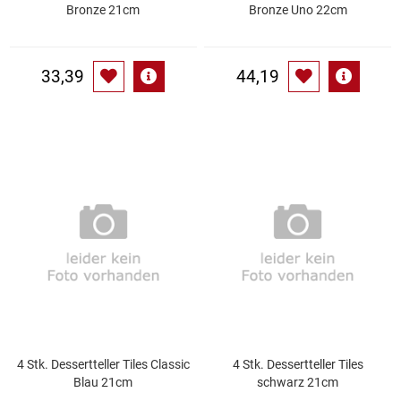
Spirituosen
Bronze 21cm
Bronze Uno 22cm
Tee
33,39
44,19
Teigwaren
Textilien
Tischbereich
Tischkultur
Trocken-/Backfrüchte
Verpackung- und Verbrauchsmaterial
4 Stk. Dessertteller Tiles Classic
4 Stk. Dessertteller Tiles
Waffeln / Kekse
Blau 21cm
schwarz 21cm