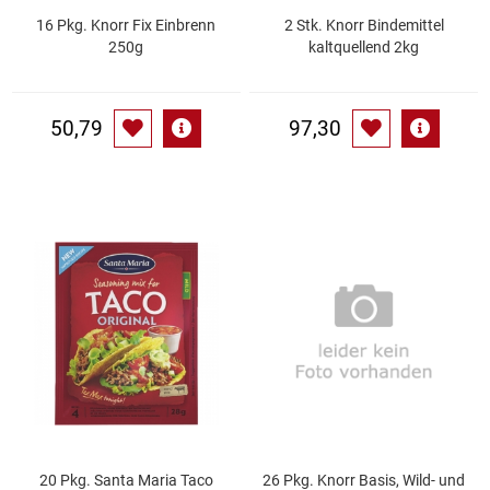
16 Pkg. Knorr Fix Einbrenn
2 Stk. Knorr Bindemittel
250g
kaltquellend 2kg
Schinken
Schokolade
50,79
97,30
Schreibwaren / Büroartikel / Kleber
Sekt / Champagner / Frizzante
Service
Sirupe
Speck / Rohschinken
Spezialreiniger
20 Pkg. Santa Maria Taco
26 Pkg. Knorr Basis, Wild- und