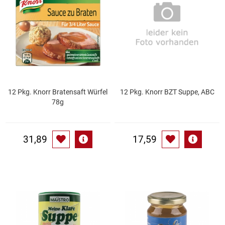
Essig
Feinkost-/Fischkonserve
Fertiggerichte trocken
12 Pkg. Knorr Bratensaft Würfel
12 Pkg. Knorr BZT Suppe, ABC
Fruchtsaft
78g
Frühstück / Cerealien
31,89
17,59
Frühstück / süße Aufstriche
Garnierung
Garten