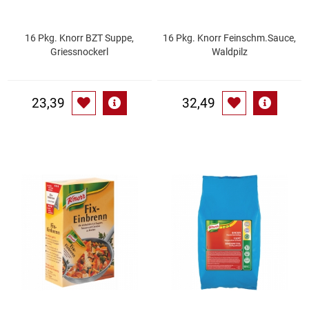
Patisserie
16 Pkg. Knorr BZT Suppe,
16 Pkg. Knorr Feinschm.Sauce,
Griessnockerl
Waldpilz
Pikante Snacks
Porzellan
23,39
32,49
POS Material Trinkwerk
Profisortiment
Reinigungshilfsmittel
Reis / Hülsenfrüchte
Salz
Sauergemüse