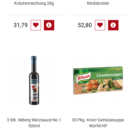
Spirituosen
Kräutermischung 28g
Rindsbraten
Tee
31,79
52,80
Teigwaren
Textilien
Tischbereich
Tischkultur
Trocken-/Backfrüchte
Verpackung- und Verbrauchsmaterial
3 Stk. Wiberg Würzsauce No 1
30 Pkg. Knorr Gemüsesuppe
Waffeln / Kekse
500ml
Würfel HP