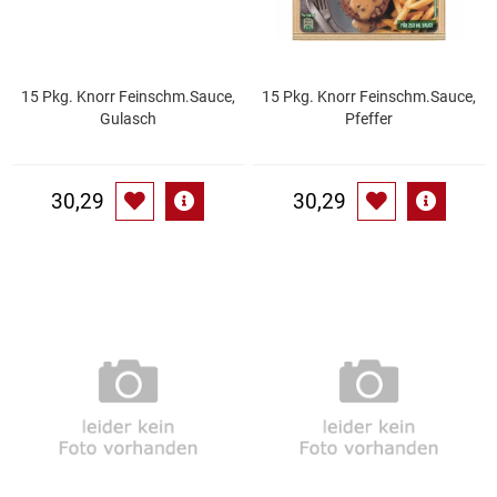
Küchenzubehör
Limonaden
15 Pkg. Knorr Feinschm.Sauce,
15 Pkg. Knorr Feinschm.Sauce,
Gulasch
Pfeffer
Marinierte / geräucherte Fische
30,29
30,29
Mehl / Griess / Stärke / Getreide
Mundpflege
Obst
Obstkonserven
Öle
Papier / Hygiene