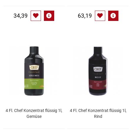
Waschmittel
34,39
63,19
Wasser
Wein
Wurst
Zucker / Süßstoffe
4 Fl. Chef Konzentrat flüssig 1l,
4 Fl. Chef Konzentrat flüssig 1l,
Gemüse
Rind