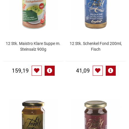
Gemüsekonserven
Geschirrreiniger
Gewürze
12 Stk. Maistro Klare Suppe m.
12 Stk. Schenkel Fond 200ml,
Gläser
Steinsalz 900g
Fisch
Haarkosmetik
159,19
41,09
Haushaltshelfer
Haushaltsreiniger
Isotonische / Energy / Eiskaffee
Kaffee