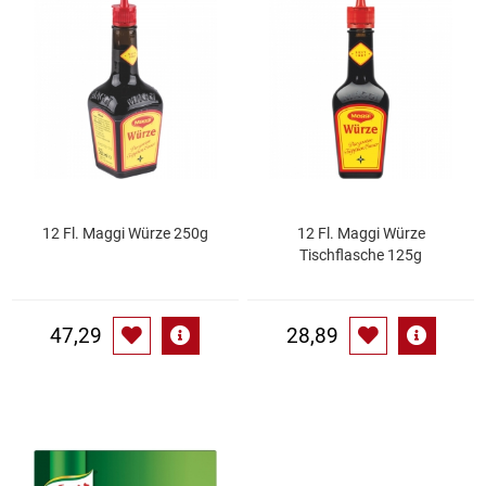
Speichermedien und Rohlinge
Bunte Palette
Spielzeug & Baby
Butter
Zubehör
Cateringzubehör
Convenience Obst & Gemüse
12 Fl. Maggi Würze 250g
12 Fl. Maggi Würze
Tischflasche 125g
Dekoration
Einkochen
47,29
28,89
Einwegartikel / Trinkhalme
Eistee
Elektrogeräte