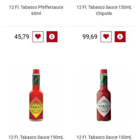
12 Fl. Tabasco Pfeffersauce
12 Fl. Tabasco Sauce 150ml,
60ml
Chipotle
Schinken
Schokolade
45,79
99,69
Schreibwaren / Büroartikel / Kleber
Sekt / Champagner / Frizzante
Service
Sirupe
Speck / Rohschinken
Spezialreiniger
12 Fl. Tabasco Sauce 150ml,
12 Fl. Tabasco Sauce 150ml,