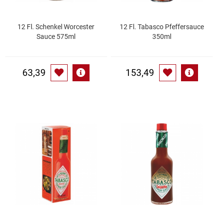
Patisserie
12 Fl. Schenkel Worcester
12 Fl. Tabasco Pfeffersauce
Sauce 575ml
350ml
Pikante Snacks
Porzellan
63,39
153,49
POS Material Trinkwerk
Profisortiment
Reinigungshilfsmittel
Reis / Hülsenfrüchte
Salz
Sauergemüse