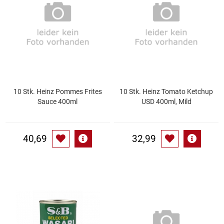
Essig
Feinkost-/Fischkonserve
Fertiggerichte trocken
10 Stk. Heinz Pommes Frites
10 Stk. Heinz Tomato Ketchup
Fruchtsaft
Sauce 400ml
USD 400ml, Mild
Frühstück / Cerealien
40,69
32,99
Frühstück / süße Aufstriche
Garnierung
Garten