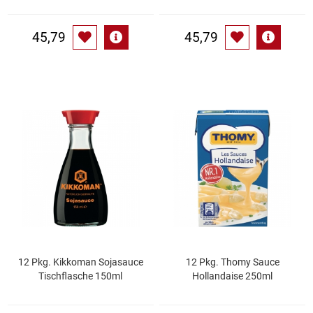
Waschmittel
45,79
45,79
Wasser
Wein
Wurst
Zucker / Süßstoffe
12 Pkg. Kikkoman Sojasauce
12 Pkg. Thomy Sauce
Tischflasche 150ml
Hollandaise 250ml