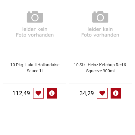
Speichermedien und Rohlinge
Bunte Palette
Spielzeug & Baby
Butter
Zubehör
Cateringzubehör
Convenience Obst & Gemüse
10 Pkg. Lukull Hollandaise
10 Stk. Heinz Ketchup Red &
Sauce 1l
Squeeze 300ml
Dekoration
Einkochen
112,49
34,29
Einwegartikel / Trinkhalme
Eistee
Elektrogeräte