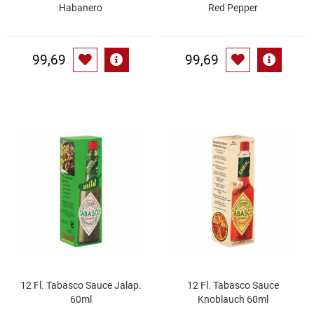
Spirituosen
Habanero
Red Pepper
Tee
99,69
99,69
Teigwaren
Textilien
Tischbereich
Tischkultur
Trocken-/Backfrüchte
Verpackung- und Verbrauchsmaterial
12 Fl. Tabasco Sauce Jalap.
12 Fl. Tabasco Sauce
Waffeln / Kekse
60ml
Knoblauch 60ml