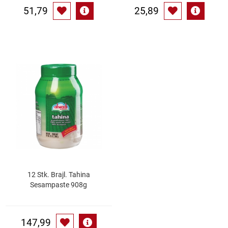
51,79
25,89
12 Stk. Brajl. Tahina
Sesampaste 908g
147,99