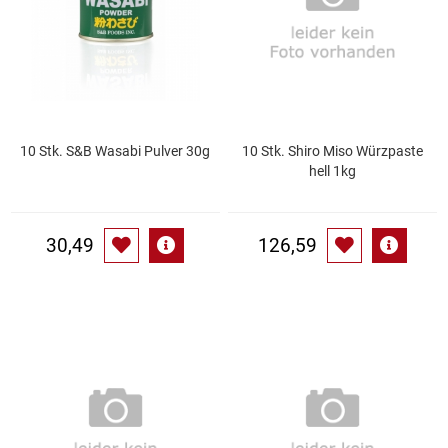
Gemüsekonserven
Geschirrreiniger
Gewürze
10 Stk. S&B Wasabi Pulver 30g
10 Stk. Shiro Miso Würzpaste
Gläser
hell 1kg
Haarkosmetik
30,49
126,59
Haushaltshelfer
Haushaltsreiniger
Isotonische / Energy / Eiskaffee
Kaffee