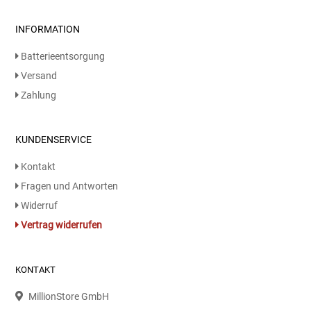
Patisserie
INFORMATION
Batterieentsorgung
Pikante Snacks
Versand
Zahlung
Porzellan
POS Material Trinkwerk
KUNDENSERVICE
Kontakt
Profisortiment
Fragen und Antworten
Reinigungshilfsmittel
Widerruf
Vertrag widerrufen
Reis / Hülsenfrüchte
KONTAKT
Salz
MillionStore GmbH
Sauergemüse