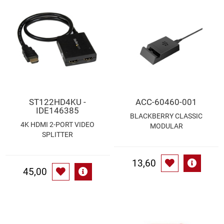
Speichermedien und Rohlinge
Bunte Palette
Spielzeug & Baby
Butter
Zubehör
Cateringzubehör
Convenience Obst & Gemüse
ST122HD4KU -
ACC-60460-001
IDE146385
BLACKBERRY CLASSIC
Dekoration
4K HDMI 2-PORT VIDEO
MODULAR
SPLITTER
Einkochen
13,60
Einwegartikel / Trinkhalme
45,00
Eistee
Elektrogeräte