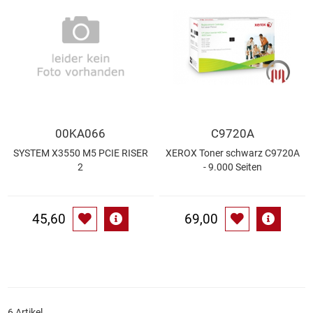
Gemüsekonserven
Geschirrreiniger
Gewürze
Gläser
00KA066
C9720A
Haarkosmetik
SYSTEM X3550 M5 PCIE RISER
XEROX Toner schwarz C9720A
2
- 9.000 Seiten
Haushaltshelfer
45,60
69,00
Haushaltsreiniger
Isotonische / Energy / Eiskaffee
Kaffee
6 Artikel