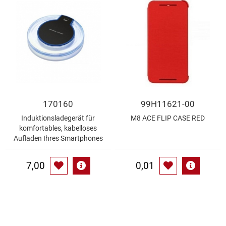
Essig
Feinkost-/Fischkonserve
Fertiggerichte trocken
Fruchtsaft
170160
99H11621-00
Induktionsladegerät für
M8 ACE FLIP CASE RED
Frühstück / Cerealien
komfortables, kabelloses
Aufladen Ihres Smartphones
Frühstück / süße Aufstriche
7,00
0,01
Garnierung
Garten