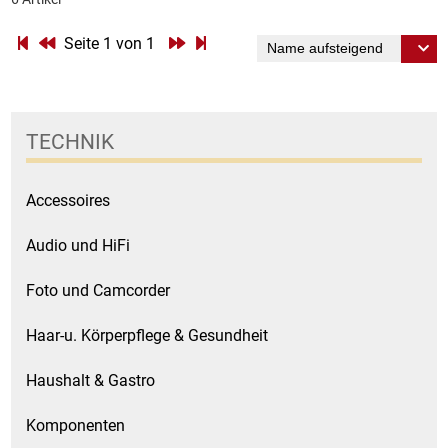
Kaffee / Tee Zubehör
Seite 1 von 1
Kakao
Karaffen / Krüge
TECHNIK
Kartoffelprod./Beilagen/Fruchtsalat gek.
Accessoires
Kartoffelprodukte
Audio und HiFi
Kau-/ Fruchtgummi/ Kindersüßware
Foto und Camcorder
Kerzen / Anzündhilfen
Haar-u. Körperpflege & Gesundheit
Kochgeschirr
Haushalt & Gastro
Körperpflege
Komponenten