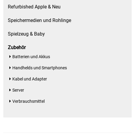
Refurbished Apple & Neu
Küchenzubehör
Speichermedien und Rohlinge
Limonaden
Spielzeug & Baby
Marinierte / geräucherte Fische
Zubehör
Mehl / Griess / Stärke / Getreide
Batterien und Akkus
Handhelds und Smartphones
Mundpflege
Kabel und Adapter
Obst
Server
Obstkonserven
Verbrauchsmittel
Öle
Papier / Hygiene