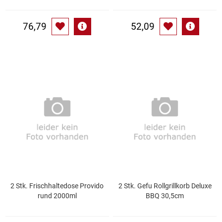
Waschmittel
76,79
52,09
Wasser
Wein
Wurst
Zucker / Süßstoffe
2 Stk. Frischhaltedose Provido
2 Stk. Gefu Rollgrillkorb Deluxe
rund 2000ml
BBQ 30,5cm