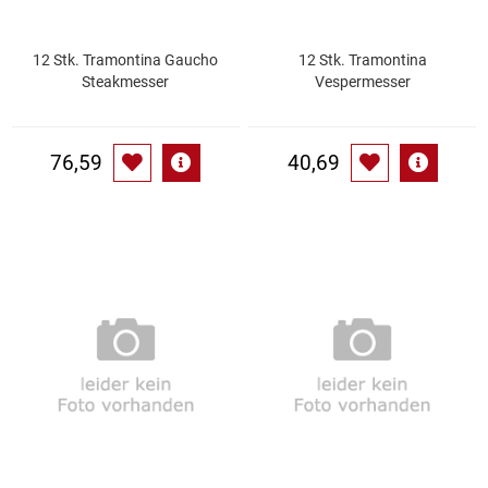
Patisserie
12 Stk. Tramontina Gaucho
12 Stk. Tramontina
Steakmesser
Vespermesser
Pikante Snacks
Porzellan
76,59
40,69
POS Material Trinkwerk
Profisortiment
Reinigungshilfsmittel
Reis / Hülsenfrüchte
Salz
Sauergemüse