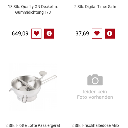
18 Stk. Quality GN Deckel m.
2 Stk. Digital Timer Safe
Gummidichtung 1/3
Schinken
Schokolade
649,09
37,69
Schreibwaren / Büroartikel / Kleber
Sekt / Champagner / Frizzante
Service
Sirupe
Speck / Rohschinken
Spezialreiniger
2 Stk. Flotte Lotte Passiergerät
2 Stk. Frischhaltedose Milo