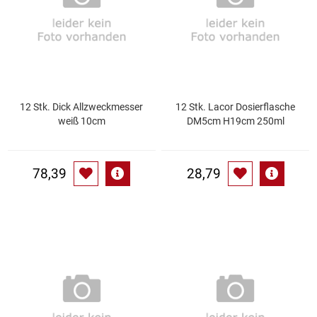
Gemüsekonserven
Geschirrreiniger
Gewürze
12 Stk. Dick Allzweckmesser
12 Stk. Lacor Dosierflasche
Gläser
weiß 10cm
DM5cm H19cm 250ml
Haarkosmetik
78,39
28,79
Haushaltshelfer
Haushaltsreiniger
Isotonische / Energy / Eiskaffee
Kaffee