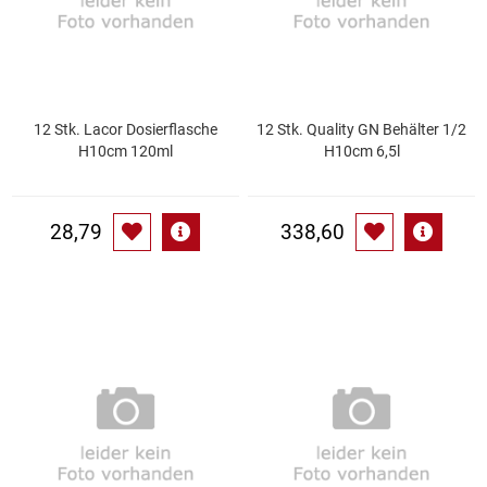
Kaffee / Tee Zubehör
Kakao
Karaffen / Krüge
12 Stk. Lacor Dosierflasche
12 Stk. Quality GN Behälter 1/2
H10cm 120ml
H10cm 6,5l
Kartoffelprod./Beilagen/Fruchtsalat gek.
28,79
338,60
Kartoffelprodukte
Kau-/ Fruchtgummi/ Kindersüßware
Kerzen / Anzündhilfen
Kochgeschirr
Körperpflege