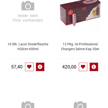
Essig
Feinkost-/Fischkonserve
Fertiggerichte trocken
10 Stk. Lacor Dosierflasche
12 Pkg. Isi Professional
Fruchtsaft
H20cm 600ml
Chargers Sahne Kap.50er
Frühstück / Cerealien
57,40
420,00
Frühstück / süße Aufstriche
Garnierung
Garten