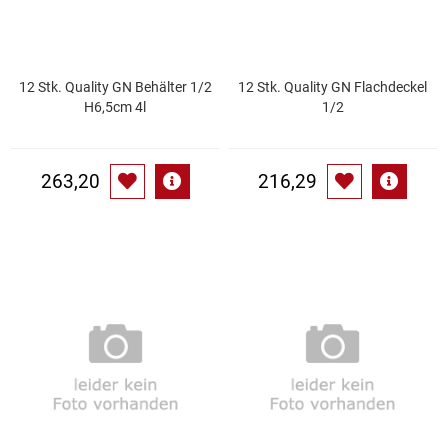
Küchenzubehör
Limonaden
12 Stk. Quality GN Behälter 1/2
12 Stk. Quality GN Flachdeckel
H6,5cm 4l
1/2
Marinierte / geräucherte Fische
263,20
216,29
Mehl / Griess / Stärke / Getreide
Mundpflege
Obst
Obstkonserven
Öle
Papier / Hygiene