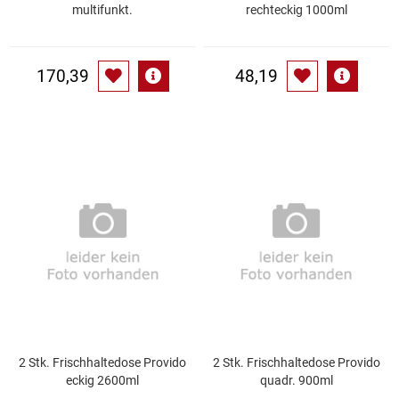
Spirituosen
multifunkt.
rechteckig 1000ml
Tee
170,39
48,19
Teigwaren
Textilien
Tischbereich
Tischkultur
Trocken-/Backfrüchte
Verpackung- und Verbrauchsmaterial
2 Stk. Frischhaltedose Provido
2 Stk. Frischhaltedose Provido
Waffeln / Kekse
eckig 2600ml
quadr. 900ml