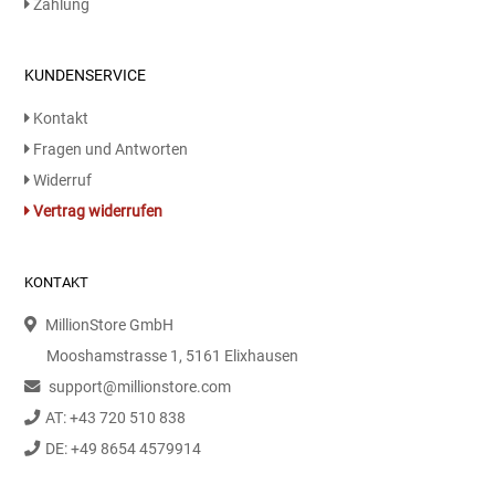
Zahlung
Speichermedien und Rohlinge
Bunte Palette
KUNDENSERVICE
Spielzeug & Baby
Butter
Kontakt
Fragen und Antworten
Zubehör
Cateringzubehör
Widerruf
Convenience Obst & Gemüse
Vertrag widerrufen
Dekoration
KONTAKT
Einkochen
MillionStore GmbH
Mooshamstrasse 1, 5161 Elixhausen
Einwegartikel / Trinkhalme
support@millionstore.com
AT: +43 720 510 838
Eistee
DE: +49 8654 4579914
Elektrogeräte