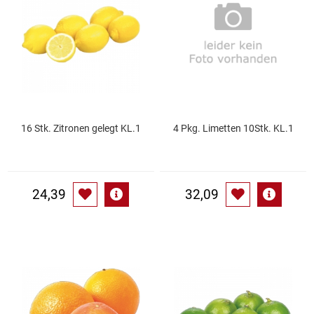
Essig
Feinkost-/Fischkonserve
Fertiggerichte trocken
16 Stk. Zitronen gelegt KL.1
4 Pkg. Limetten 10Stk. KL.1
Fruchtsaft
Frühstück / Cerealien
24,39
32,09
Frühstück / süße Aufstriche
Garnierung
Garten