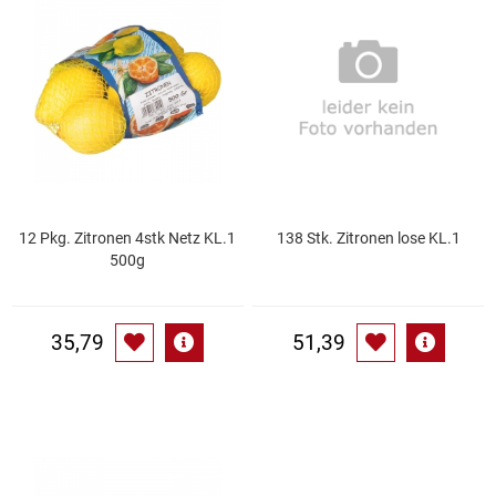
Speichermedien und Rohlinge
Bunte Palette
Spielzeug & Baby
Butter
Zubehör
Cateringzubehör
Convenience Obst & Gemüse
12 Pkg. Zitronen 4stk Netz KL.1
138 Stk. Zitronen lose KL.1
500g
Dekoration
Einkochen
35,79
51,39
Einwegartikel / Trinkhalme
Eistee
Elektrogeräte