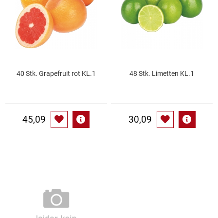
Gemüsekonserven
Geschirrreiniger
Gewürze
40 Stk. Grapefruit rot KL.1
48 Stk. Limetten KL.1
Gläser
Haarkosmetik
45,09
30,09
Haushaltshelfer
Haushaltsreiniger
Isotonische / Energy / Eiskaffee
Kaffee