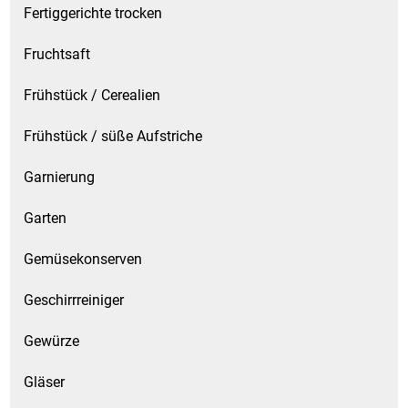
Fertiggerichte trocken
Schinken
Fruchtsaft
Schokolade
Frühstück / Cerealien
Frühstück / süße Aufstriche
Schreibwaren / Büroartikel / Kleber
Garnierung
Sekt / Champagner / Frizzante
Garten
Service
Gemüsekonserven
Sirupe
Geschirrreiniger
Speck / Rohschinken
Gewürze
Spezialreiniger
Gläser