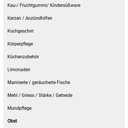
Kau-/ Fruchtgummi/ Kindersüßware
Waschmittel
Kerzen / Anzündhilfen
Wasser
Kochgeschirr
Wein
Körperpflege
Wurst
Küchenzubehör
Zucker / Süßstoffe
Limonaden
Marinierte / geräucherte Fische
Mehl / Griess / Stärke / Getreide
Mundpflege
Obst