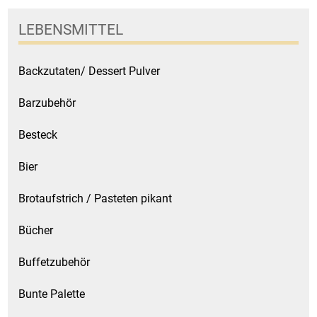
Küchenzubehör
LEBENSMITTEL
Limonaden
Backzutaten/ Dessert Pulver
Marinierte / geräucherte Fische
Barzubehör
Mehl / Griess / Stärke / Getreide
Besteck
Mundpflege
Bier
Brotaufstrich / Pasteten pikant
Obst
Bücher
Obstkonserven
Buffetzubehör
Öle
Bunte Palette
Papier / Hygiene