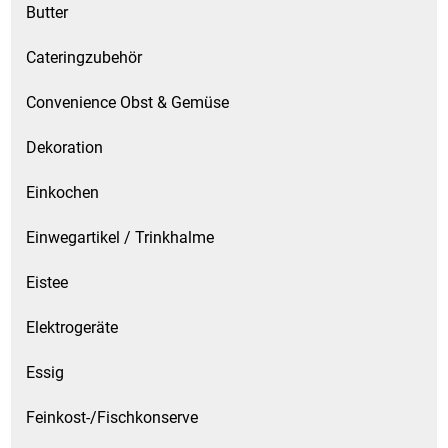
Butter
Patisserie
Cateringzubehör
Pikante Snacks
Convenience Obst & Gemüse
Porzellan
Dekoration
POS Material Trinkwerk
Einkochen
Einwegartikel / Trinkhalme
Profisortiment
Eistee
Reinigungshilfsmittel
Elektrogeräte
Reis / Hülsenfrüchte
Essig
Salz
Feinkost-/Fischkonserve
Sauergemüse