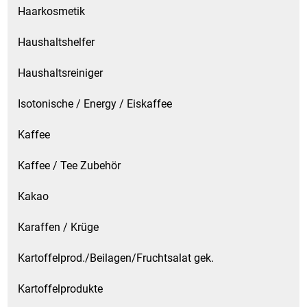
Spirituosen
Haarkosmetik
Tee
Haushaltshelfer
Haushaltsreiniger
Teigwaren
Isotonische / Energy / Eiskaffee
Textilien
Kaffee
Tischbereich
Kaffee / Tee Zubehör
Tischkultur
Kakao
Trocken-/Backfrüchte
Karaffen / Krüge
Verpackung- und Verbrauchsmaterial
Kartoffelprod./Beilagen/Fruchtsalat gek.
Waffeln / Kekse
Kartoffelprodukte