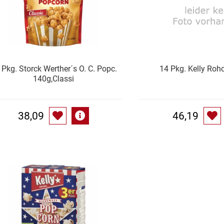
 Pkg. Storck Werther´s O. C. Popc.
14 Pkg. Kelly Roh
140g,Classi
38,09
46,19