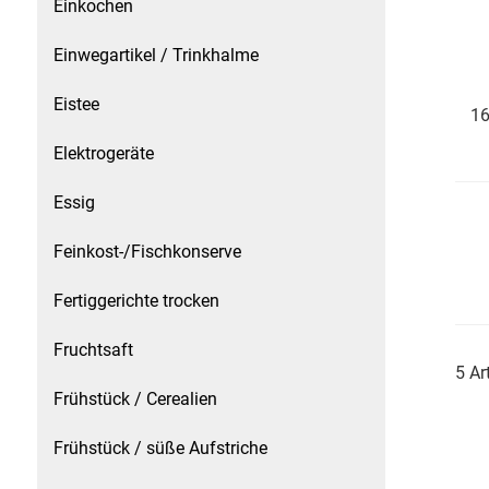
Einkochen
Essig
Einwegartikel / Trinkhalme
Eistee
Feinkost-/Fischkonserve
16
Elektrogeräte
Fertiggerichte trocken
Essig
Fruchtsaft
Feinkost-/Fischkonserve
Frühstück / Cerealien
Fertiggerichte trocken
Frühstück / süße Aufstriche
Fruchtsaft
5 Ar
Garnierung
Frühstück / Cerealien
Garten
Frühstück / süße Aufstriche