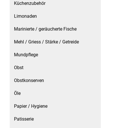
Küchenzubehör
Küchenzubehör
Limonaden
Limonaden
Marinierte / geräucherte Fische
Marinierte / geräucherte Fische
Mehl / Griess / Stärke / Getreide
Mehl / Griess / Stärke / Getreide
Mundpflege
Mundpflege
Obst
Obstkonserven
Obst
Öle
Obstkonserven
Papier / Hygiene
Öle
Patisserie
Papier / Hygiene