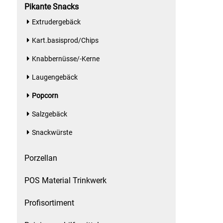
Pikante Snacks
Patisserie
Extrudergebäck
Kart.basisprod/Chips
Pikante Snacks
Knabbernüsse/-Kerne
Porzellan
Laugengebäck
POS Material Trinkwerk
Popcorn
Salzgebäck
Profisortiment
Snackwürste
Reinigungshilfsmittel
Porzellan
Reis / Hülsenfrüchte
POS Material Trinkwerk
Salz
Profisortiment
Sauergemüse