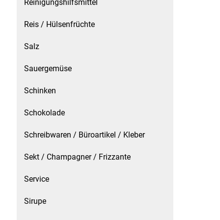
Reinigungshilfsmittel
Reis / Hülsenfrüchte
Schinken
Salz
Schokolade
Sauergemüse
Schreibwaren / Büroartikel / Kleber
Schinken
Sekt / Champagner / Frizzante
Schokolade
Service
Schreibwaren / Büroartikel / Kleber
Sirupe
Sekt / Champagner / Frizzante
Speck / Rohschinken
Service
Spezialreiniger
Sirupe