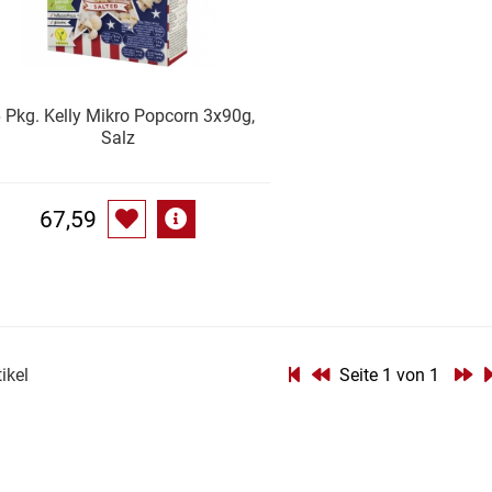
 Pkg. Kelly Mikro Popcorn 3x90g,
Salz
67,59
tikel
Seite 1 von 1