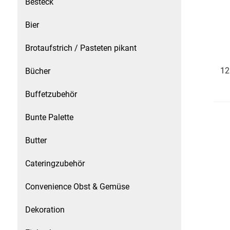
Besteck
Speichermedien und Rohlinge
Bunte Palette
Bier
Spielzeug & Baby
Butter
Brotaufstrich / Pasteten pikant
Zubehör
Cateringzubehör
12
Bücher
Buffetzubehör
Convenience Obst & Gemüse
Bunte Palette
Dekoration
Butter
Einkochen
Cateringzubehör
Einwegartikel / Trinkhalme
Convenience Obst & Gemüse
Eistee
Dekoration
Elektrogeräte