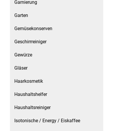
Gemüsekonserven
Garnierung
Garten
Geschirrreiniger
Gemüsekonserven
Gewürze
Geschirrreiniger
Gläser
Gewürze
Haarkosmetik
Gläser
Haushaltshelfer
Haarkosmetik
Haushaltsreiniger
Haushaltshelfer
Isotonische / Energy / Eiskaffee
Haushaltsreiniger
Isotonische / Energy / Eiskaffee
Kaffee