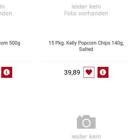
corn 500g
15 Pkg. Kelly Popcorn Chips 140g,
Salted
39,89