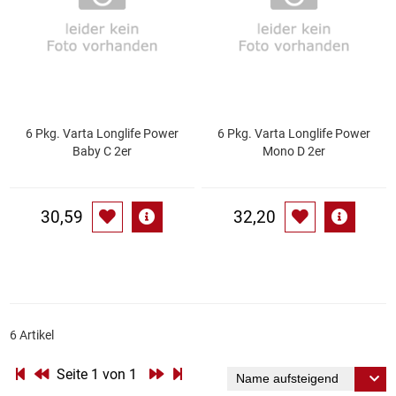
Gemüsekonserven
Geschirrreiniger
Gewürze
6 Pkg. Varta Longlife Power
6 Pkg. Varta Longlife Power
Gläser
Baby C 2er
Mono D 2er
Haarkosmetik
30,59
32,20
Haushaltshelfer
Haushaltsreiniger
Isotonische / Energy / Eiskaffee
6 Artikel
Kaffee
Seite 1 von 1