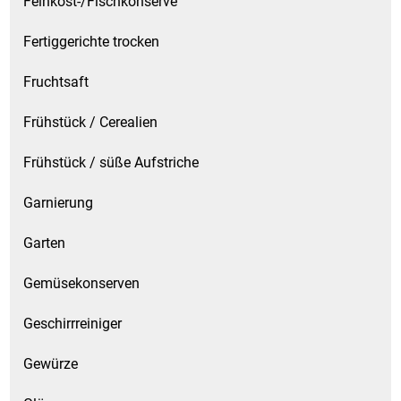
Feinkost-/Fischkonserve
Patisserie
Fertiggerichte trocken
Pikante Snacks
Fruchtsaft
Frühstück / Cerealien
Porzellan
Frühstück / süße Aufstriche
POS Material Trinkwerk
Garnierung
Profisortiment
Garten
Reinigungshilfsmittel
Gemüsekonserven
Reis / Hülsenfrüchte
Geschirrreiniger
Salz
Gewürze
Sauergemüse