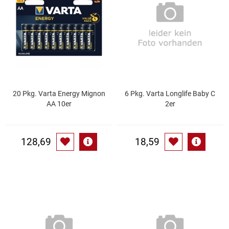
Essig
Feinkost-/Fischkonserve
Fertiggerichte trocken
20 Pkg. Varta Energy Mignon
6 Pkg. Varta Longlife Baby C
Fruchtsaft
AA 10er
2er
Frühstück / Cerealien
128,69
18,59
Frühstück / süße Aufstriche
Garnierung
Garten