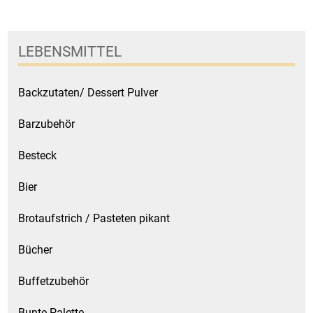
Kaffee / Tee Zubehör
Kakao
LEBENSMITTEL
Karaffen / Krüge
Backzutaten/ Dessert Pulver
Kartoffelprod./Beilagen/Fruchtsalat gek.
Barzubehör
Kartoffelprodukte
Besteck
Bier
Kau-/ Fruchtgummi/ Kindersüßware
Brotaufstrich / Pasteten pikant
Kerzen / Anzündhilfen
Bücher
Kochgeschirr
Buffetzubehör
Körperpflege
Bunte Palette