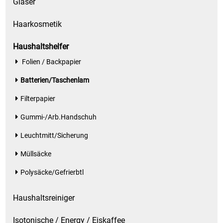
Gläser
Haarkosmetik
Schinken
Haushaltshelfer
Schokolade
Folien / Backpapier
Schreibwaren / Büroartikel / Kleber
Batterien/Taschenlam
Filterpapier
Sekt / Champagner / Frizzante
Gummi-/Arb.Handschuh
Service
Leuchtmitt/Sicherung
Sirupe
Müllsäcke
Polysäcke/Gefrierbtl
Speck / Rohschinken
Haushaltsreiniger
Spezialreiniger
Isotonische / Energy / Eiskaffee