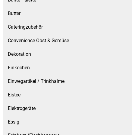
Küchenzubehör
Butter
Limonaden
Cateringzubehör
Marinierte / geräucherte Fische
Convenience Obst & Gemüse
Dekoration
Mehl / Griess / Stärke / Getreide
Einkochen
Mundpflege
Einwegartikel / Trinkhalme
Obst
Eistee
Obstkonserven
Elektrogeräte
Öle
Essig
Papier / Hygiene