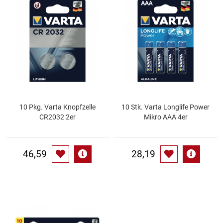
Speichermedien und Rohlinge
Bunte Palette
Spielzeug & Baby
Butter
Zubehör
Cateringzubehör
Convenience Obst & Gemüse
10 Pkg. Varta Knopfzelle
10 Stk. Varta Longlife Power
CR2032 2er
Mikro AAA 4er
Dekoration
Einkochen
46,59
28,19
Einwegartikel / Trinkhalme
Eistee
Elektrogeräte