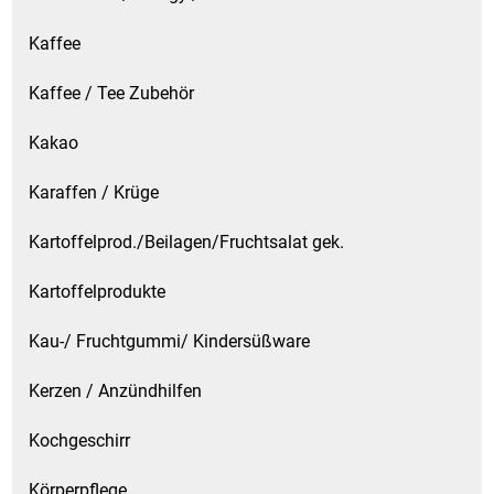
Spirituosen
Kaffee
Tee
Kaffee / Tee Zubehör
Teigwaren
Kakao
Textilien
Karaffen / Krüge
Tischbereich
Kartoffelprod./Beilagen/Fruchtsalat gek.
Kartoffelprodukte
Tischkultur
Kau-/ Fruchtgummi/ Kindersüßware
Trocken-/Backfrüchte
Kerzen / Anzündhilfen
Verpackung- und Verbrauchsmaterial
Kochgeschirr
Waffeln / Kekse
Körperpflege