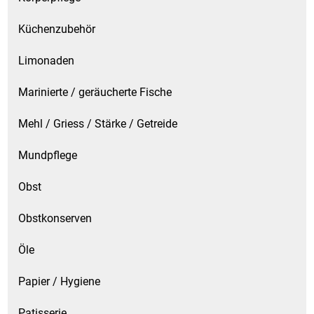
Waschmittel
Küchenzubehör
Wasser
Limonaden
Wein
Marinierte / geräucherte Fische
Wurst
Mehl / Griess / Stärke / Getreide
Mundpflege
Zucker / Süßstoffe
Obst
Obstkonserven
Öle
Papier / Hygiene
Patisserie