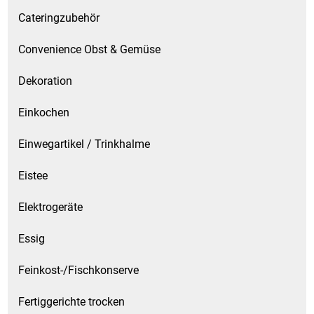
Cateringzubehör
Schinken
Convenience Obst & Gemüse
Schokolade
Dekoration
Schreibwaren / Büroartikel / Kleber
Einkochen
Sekt / Champagner / Frizzante
Einwegartikel / Trinkhalme
Eistee
Service
Elektrogeräte
Sirupe
Essig
Speck / Rohschinken
Feinkost-/Fischkonserve
Spezialreiniger
Fertiggerichte trocken