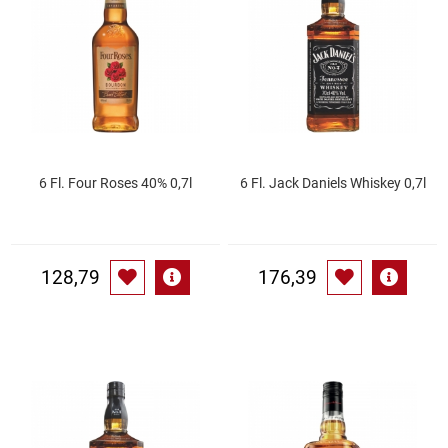
Essig
Feinkost-/Fischkonserve
Fertiggerichte trocken
6 Fl. Four Roses 40% 0,7l
6 Fl. Jack Daniels Whiskey 0,7l
Fruchtsaft
Frühstück / Cerealien
128,79
176,39
Frühstück / süße Aufstriche
Garnierung
Garten