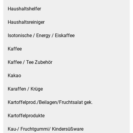
Waschmittel
Haushaltshelfer
Wasser
Haushaltsreiniger
Isotonische / Energy / Eiskaffee
Wein
Kaffee
Wurst
Kaffee / Tee Zubehör
Zucker / Süßstoffe
Kakao
Karaffen / Krüge
Kartoffelprod./Beilagen/Fruchtsalat gek.
Kartoffelprodukte
Kau-/ Fruchtgummi/ Kindersüßware