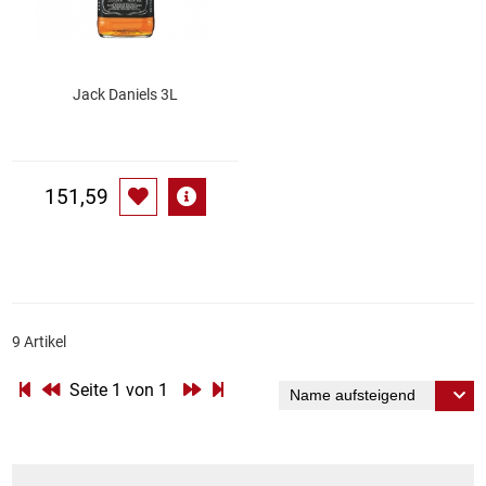
Küchenzubehör
Limonaden
Jack Daniels 3L
Marinierte / geräucherte Fische
151,59
Mehl / Griess / Stärke / Getreide
Mundpflege
Obst
9 Artikel
Obstkonserven
Seite 1 von 1
Öle
Papier / Hygiene