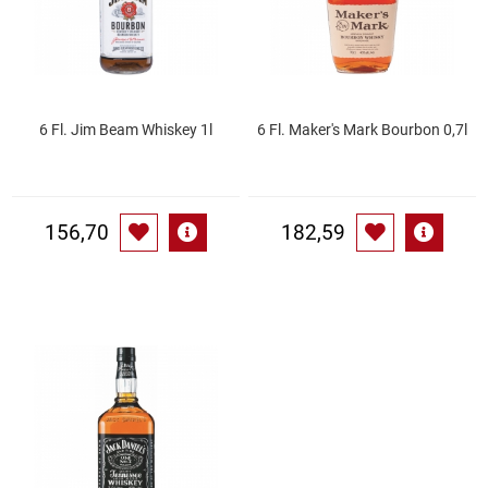
Kaffee / Tee Zubehör
Kakao
Karaffen / Krüge
6 Fl. Jim Beam Whiskey 1l
6 Fl. Maker's Mark Bourbon 0,7l
Kartoffelprod./Beilagen/Fruchtsalat gek.
156,70
182,59
Kartoffelprodukte
Kau-/ Fruchtgummi/ Kindersüßware
Kerzen / Anzündhilfen
Kochgeschirr
Körperpflege