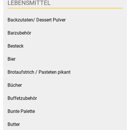
LEBENSMITTEL
Patisserie
Backzutaten/ Dessert Pulver
Pikante Snacks
Barzubehör
Porzellan
Besteck
POS Material Trinkwerk
Bier
Profisortiment
Brotaufstrich / Pasteten pikant
Bücher
Reinigungshilfsmittel
Buffetzubehör
Reis / Hülsenfrüchte
Bunte Palette
Salz
Butter
Sauergemüse