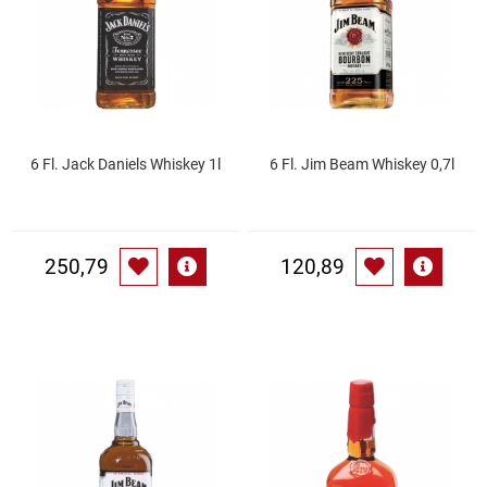
Gemüsekonserven
Geschirrreiniger
Gewürze
6 Fl. Jack Daniels Whiskey 1l
6 Fl. Jim Beam Whiskey 0,7l
Gläser
Haarkosmetik
250,79
120,89
Haushaltshelfer
Haushaltsreiniger
Isotonische / Energy / Eiskaffee
Kaffee