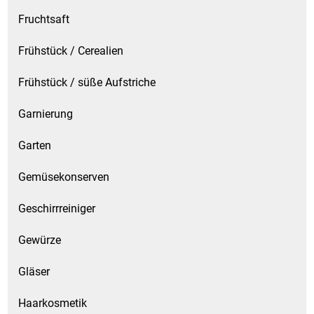
Spirituosen
Fruchtsaft
Tee
Frühstück / Cerealien
Teigwaren
Frühstück / süße Aufstriche
Garnierung
Textilien
Garten
Tischbereich
Gemüsekonserven
Tischkultur
Geschirrreiniger
Trocken-/Backfrüchte
Gewürze
Verpackung- und Verbrauchsmaterial
Gläser
Waffeln / Kekse
Haarkosmetik