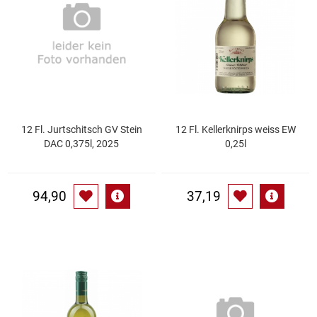
Essig
Feinkost-/Fischkonserve
Fertiggerichte trocken
12 Fl. Jurtschitsch GV Stein
12 Fl. Kellerknirps weiss EW
Fruchtsaft
DAC 0,375l, 2025
0,25l
Frühstück / Cerealien
94,90
37,19
Frühstück / süße Aufstriche
Garnierung
Garten