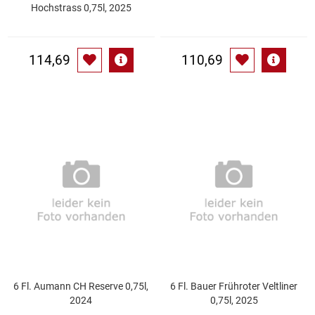
Spirituosen
Hochstrass 0,75l, 2025
Tee
114,69
110,69
Teigwaren
Textilien
Tischbereich
Tischkultur
Trocken-/Backfrüchte
Verpackung- und Verbrauchsmaterial
6 Fl. Aumann CH Reserve 0,75l,
6 Fl. Bauer Frühroter Veltliner
Waffeln / Kekse
2024
0,75l, 2025