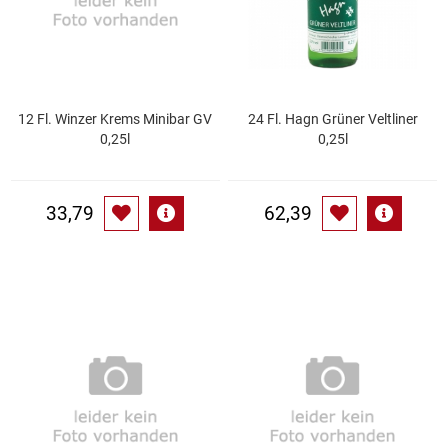
Kaffee / Tee Zubehör
Kakao
Karaffen / Krüge
12 Fl. Winzer Krems Minibar GV
24 Fl. Hagn Grüner Veltliner
0,25l
0,25l
Kartoffelprod./Beilagen/Fruchtsalat gek.
33,79
62,39
Kartoffelprodukte
Kau-/ Fruchtgummi/ Kindersüßware
Kerzen / Anzündhilfen
Kochgeschirr
Körperpflege