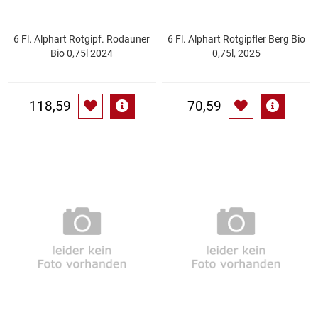
Patisserie
6 Fl. Alphart Rotgipf. Rodauner
6 Fl. Alphart Rotgipfler Berg Bio
Bio 0,75l 2024
0,75l, 2025
Pikante Snacks
Porzellan
118,59
70,59
POS Material Trinkwerk
Profisortiment
Reinigungshilfsmittel
Reis / Hülsenfrüchte
Salz
Sauergemüse