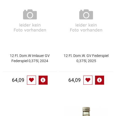
Speichermedien und Rohlinge
Bunte Palette
Spielzeug & Baby
Butter
Zubehör
Cateringzubehör
Convenience Obst & Gemüse
12 Fl. Dom.W Imlauer GV
12 Fl. Dom.W. GV Federspiel
Federspiel 0,375l, 2024
0,375l, 2025
Dekoration
Einkochen
64,09
64,09
Einwegartikel / Trinkhalme
Eistee
Elektrogeräte