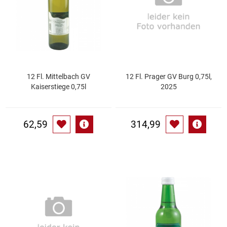
Gemüsekonserven
Geschirrreiniger
Gewürze
12 Fl. Mittelbach GV
12 Fl. Prager GV Burg 0,75l,
Gläser
Kaiserstiege 0,75l
2025
Haarkosmetik
62,59
314,99
Haushaltshelfer
Haushaltsreiniger
Isotonische / Energy / Eiskaffee
Kaffee