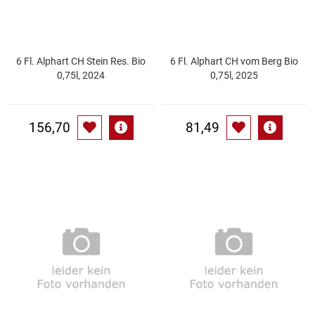
Küchenzubehör
Limonaden
6 Fl. Alphart CH Stein Res. Bio
6 Fl. Alphart CH vom Berg Bio
0,75l, 2024
0,75l, 2025
Marinierte / geräucherte Fische
156,70
81,49
Mehl / Griess / Stärke / Getreide
Mundpflege
Obst
Obstkonserven
Öle
Papier / Hygiene