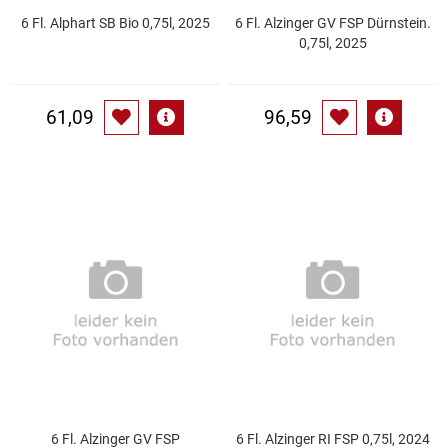
6 Fl. Alphart SB Bio 0,75l, 2025
6 Fl. Alzinger GV FSP Dürnstein.
0,75l, 2025
Schinken
Schokolade
61,09
96,59
Schreibwaren / Büroartikel / Kleber
Sekt / Champagner / Frizzante
Service
Sirupe
Speck / Rohschinken
Spezialreiniger
6 Fl. Alzinger GV FSP
6 Fl. Alzinger RI FSP 0,75l, 2024