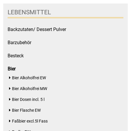
Küchenzubehör
LEBENSMITTEL
Limonaden
Backzutaten/ Dessert Pulver
Marinierte / geräucherte Fische
Barzubehör
Mehl / Griess / Stärke / Getreide
Besteck
Mundpflege
Bier
Bier Alkoholfrei EW
Obst
Bier Alkoholfrei MW
Obstkonserven
Bier Dosen incl. 5 l
Bier Flasche EW
Öle
Faßbier excl.5l Fass
Papier / Hygiene