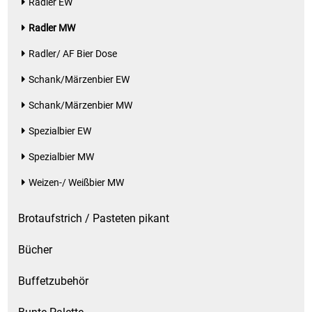
Radler EW
Patisserie
Radler MW
Radler/ AF Bier Dose
Pikante Snacks
Schank/Märzenbier EW
Porzellan
Schank/Märzenbier MW
Spezialbier EW
POS Material Trinkwerk
Spezialbier MW
Profisortiment
Weizen-/ Weißbier MW
Reinigungshilfsmittel
Brotaufstrich / Pasteten pikant
Reis / Hülsenfrüchte
Bücher
Salz
Buffetzubehör
Sauergemüse