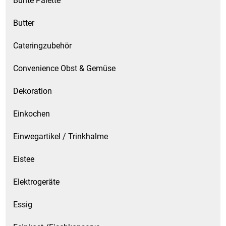
Bunte Palette
Butter
Schinken
Cateringzubehör
Schokolade
Convenience Obst & Gemüse
Schreibwaren / Büroartikel / Kleber
Dekoration
Sekt / Champagner / Frizzante
Einkochen
Service
Einwegartikel / Trinkhalme
Sirupe
Eistee
Speck / Rohschinken
Elektrogeräte
Essig
Spezialreiniger