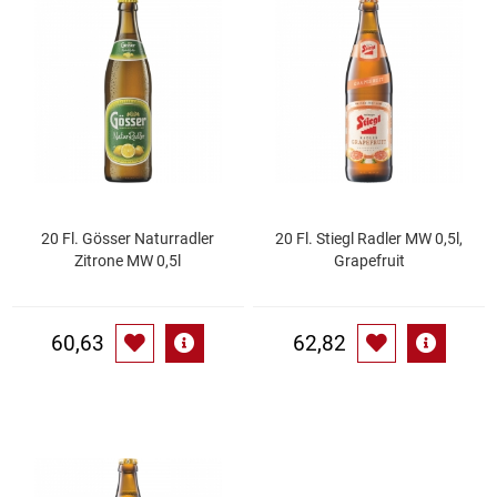
Speichermedien und Rohlinge
Bunte Palette
Spielzeug & Baby
Butter
Zubehör
Cateringzubehör
Convenience Obst & Gemüse
20 Fl. Gösser Naturradler
20 Fl. Stiegl Radler MW 0,5l,
Zitrone MW 0,5l
Grapefruit
Dekoration
Einkochen
60,63
62,82
Einwegartikel / Trinkhalme
Eistee
Elektrogeräte