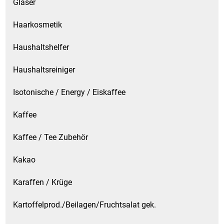
Gläser
Waschmittel
Haarkosmetik
Wasser
Haushaltshelfer
Wein
Haushaltsreiniger
Wurst
Isotonische / Energy / Eiskaffee
Zucker / Süßstoffe
Kaffee
Kaffee / Tee Zubehör
Kakao
Karaffen / Krüge
Kartoffelprod./Beilagen/Fruchtsalat gek.