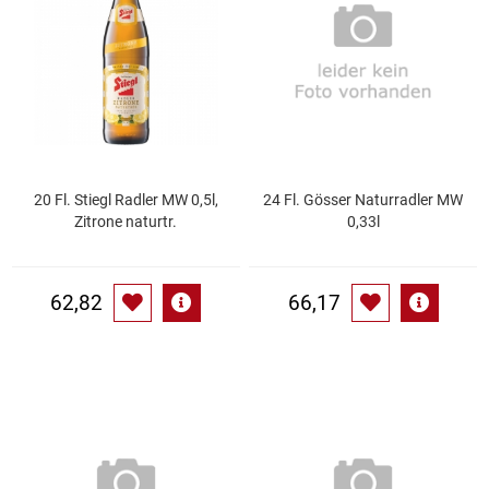
Essig
Feinkost-/Fischkonserve
Fertiggerichte trocken
20 Fl. Stiegl Radler MW 0,5l,
24 Fl. Gösser Naturradler MW
Fruchtsaft
Zitrone naturtr.
0,33l
Frühstück / Cerealien
62,82
66,17
Frühstück / süße Aufstriche
Garnierung
Garten