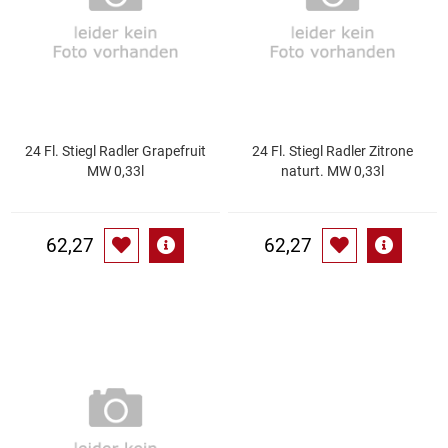
Gemüsekonserven
Geschirrreiniger
Gewürze
24 Fl. Stiegl Radler Grapefruit
24 Fl. Stiegl Radler Zitrone
Gläser
MW 0,33l
naturt. MW 0,33l
Haarkosmetik
62,27
62,27
Haushaltshelfer
Haushaltsreiniger
Isotonische / Energy / Eiskaffee
Kaffee