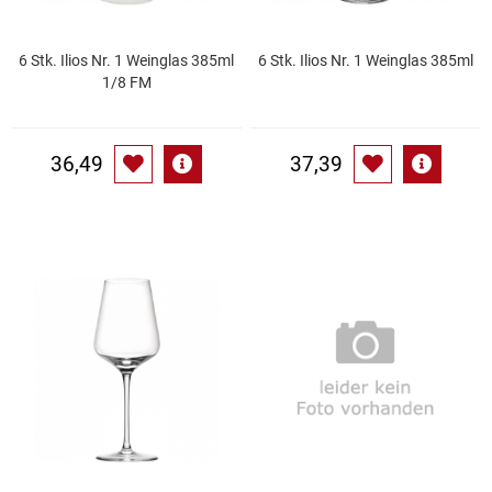
Patisserie
6 Stk. Ilios Nr. 1 Weinglas 385ml
6 Stk. Ilios Nr. 1 Weinglas 385ml
1/8 FM
Pikante Snacks
Porzellan
36,49
37,39
POS Material Trinkwerk
Profisortiment
Reinigungshilfsmittel
Reis / Hülsenfrüchte
Salz
Sauergemüse