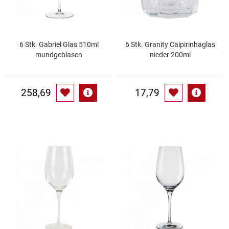
Küchenzubehör
Limonaden
6 Stk. Gabriel Glas 510ml
6 Stk. Granity Caipirinhaglas
mundgeblasen
nieder 200ml
Marinierte / geräucherte Fische
258,69
17,79
Mehl / Griess / Stärke / Getreide
Mundpflege
Obst
Obstkonserven
Öle
Papier / Hygiene