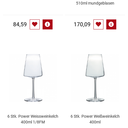
Spirituosen
510ml mundgeblasen
Tee
84,59
170,09
Teigwaren
Textilien
Tischbereich
Tischkultur
Trocken-/Backfrüchte
Verpackung- und Verbrauchsmaterial
6 Stk. Power Weissweinkelch
6 Stk. Power Weißweinkelch
Waffeln / Kekse
400ml 1/8FM
400ml