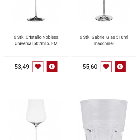
Kaffee / Tee Zubehör
Kakao
Karaffen / Krüge
6 Stk. Cristallo Nobless
6 Stk. Gabriel Glas 510ml
Universal 502ml o. FM
maschinell
Kartoffelprod./Beilagen/Fruchtsalat gek.
53,49
55,60
Kartoffelprodukte
Kau-/ Fruchtgummi/ Kindersüßware
Kerzen / Anzündhilfen
Kochgeschirr
Körperpflege