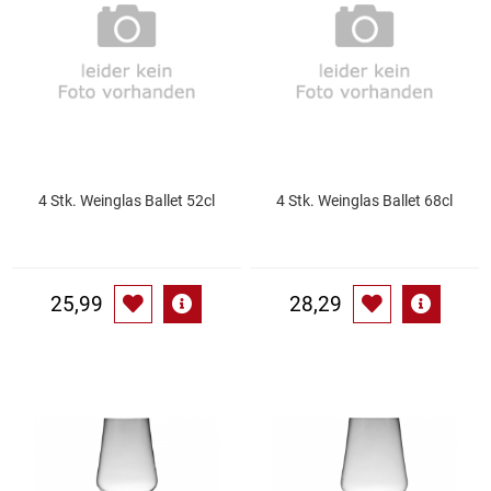
Essig
Feinkost-/Fischkonserve
Fertiggerichte trocken
4 Stk. Weinglas Ballet 52cl
4 Stk. Weinglas Ballet 68cl
Fruchtsaft
Frühstück / Cerealien
25,99
28,29
Frühstück / süße Aufstriche
Garnierung
Garten