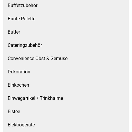
Gemüsekonserven
Buffetzubehör
Geschirrreiniger
Bunte Palette
Gewürze
Butter
Cateringzubehör
Gläser
Convenience Obst & Gemüse
Haarkosmetik
Dekoration
Haushaltshelfer
Einkochen
Haushaltsreiniger
Einwegartikel / Trinkhalme
Isotonische / Energy / Eiskaffee
Eistee
Kaffee
Elektrogeräte