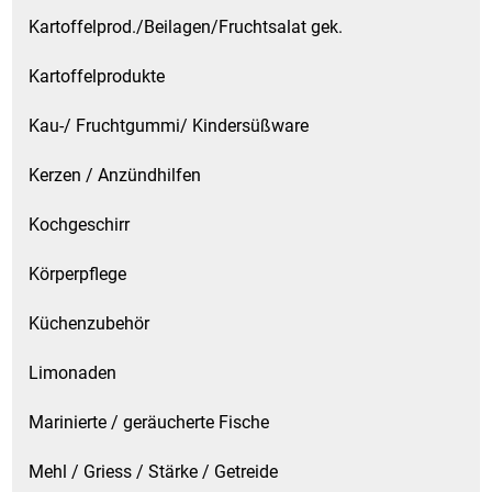
Kartoffelprod./Beilagen/Fruchtsalat gek.
Patisserie
Kartoffelprodukte
Pikante Snacks
Kau-/ Fruchtgummi/ Kindersüßware
Porzellan
Kerzen / Anzündhilfen
POS Material Trinkwerk
Kochgeschirr
Profisortiment
Körperpflege
Reinigungshilfsmittel
Küchenzubehör
Limonaden
Reis / Hülsenfrüchte
Marinierte / geräucherte Fische
Salz
Mehl / Griess / Stärke / Getreide
Sauergemüse