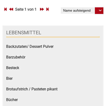
Seite 1 von 1
Essig
Feinkost-/Fischkonserve
LEBENSMITTEL
Fertiggerichte trocken
Backzutaten/ Dessert Pulver
Fruchtsaft
Barzubehör
Frühstück / Cerealien
Besteck
Frühstück / süße Aufstriche
Bier
Garnierung
Brotaufstrich / Pasteten pikant
Garten
Bücher