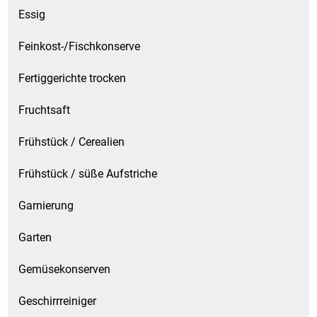
Kaffee / Tee Zubehör
Essig
Feinkost-/Fischkonserve
Kakao
Fertiggerichte trocken
Karaffen / Krüge
Fruchtsaft
Kartoffelprod./Beilagen/Fruchtsalat gek.
Frühstück / Cerealien
Kartoffelprodukte
Frühstück / süße Aufstriche
Kau-/ Fruchtgummi/ Kindersüßware
Garnierung
Kerzen / Anzündhilfen
Garten
Kochgeschirr
Gemüsekonserven
Körperpflege
Geschirrreiniger