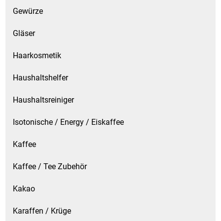
Gewürze
Küchenzubehör
Gläser
Limonaden
Haarkosmetik
Marinierte / geräucherte Fische
Haushaltshelfer
Mehl / Griess / Stärke / Getreide
Haushaltsreiniger
Mundpflege
Isotonische / Energy / Eiskaffee
Obst
Kaffee
Obstkonserven
Kaffee / Tee Zubehör
Kakao
Öle
Karaffen / Krüge
Papier / Hygiene