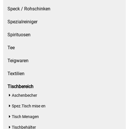
Waschmittel
Speck / Rohschinken
Wasser
Spezialreiniger
Spirituosen
Wein
Tee
Wurst
Teigwaren
Zucker / Süßstoffe
Textilien
Tischbereich
Aschenbecher
Spez.Tisch mise en
Tisch Menagen
Tischbehälter