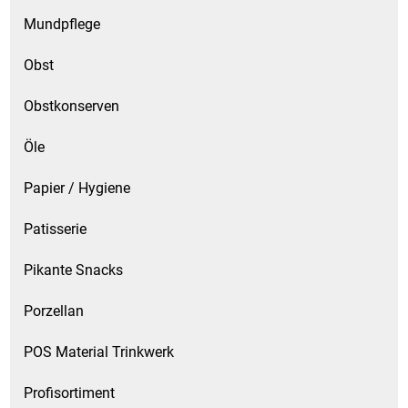
Mundpflege
Schinken
Obst
Schokolade
Obstkonserven
Schreibwaren / Büroartikel / Kleber
Öle
Sekt / Champagner / Frizzante
Papier / Hygiene
Patisserie
Service
Pikante Snacks
Sirupe
Porzellan
Speck / Rohschinken
POS Material Trinkwerk
Spezialreiniger
Profisortiment