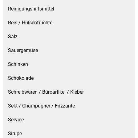
Spirituosen
Reinigungshilfsmittel
Tee
Reis / Hülsenfrüchte
Teigwaren
Salz
Textilien
Sauergemüse
Schinken
Tischbereich
Schokolade
Tischkultur
Schreibwaren / Büroartikel / Kleber
Trocken-/Backfrüchte
Sekt / Champagner / Frizzante
Verpackung- und Verbrauchsmaterial
Service
Waffeln / Kekse
Sirupe