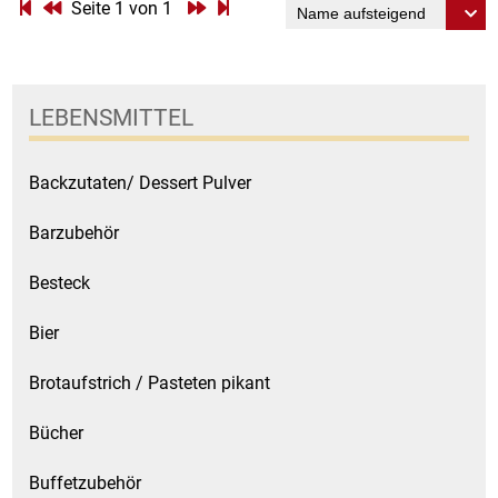
Gemüsekonserven
Seite 1 von 1
Geschirrreiniger
LEBENSMITTEL
Gewürze
Gläser
Backzutaten/ Dessert Pulver
Barzubehör
Haarkosmetik
Besteck
Haushaltshelfer
Bier
Haushaltsreiniger
Brotaufstrich / Pasteten pikant
Isotonische / Energy / Eiskaffee
Bücher
Kaffee
Buffetzubehör