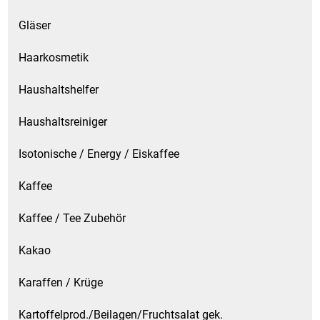
Gläser
Patisserie
Haarkosmetik
Pikante Snacks
Haushaltshelfer
Porzellan
Haushaltsreiniger
POS Material Trinkwerk
Isotonische / Energy / Eiskaffee
Profisortiment
Kaffee
Reinigungshilfsmittel
Kaffee / Tee Zubehör
Reis / Hülsenfrüchte
Kakao
Karaffen / Krüge
Salz
Kartoffelprod./Beilagen/Fruchtsalat gek.
Sauergemüse