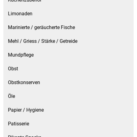
Spirituosen
Limonaden
Tee
Marinierte / geräucherte Fische
Teigwaren
Mehl / Griess / Stärke / Getreide
Textilien
Mundpflege
Tischbereich
Obst
Tischkultur
Obstkonserven
Öle
Trocken-/Backfrüchte
Papier / Hygiene
Verpackung- und Verbrauchsmaterial
Patisserie
Waffeln / Kekse