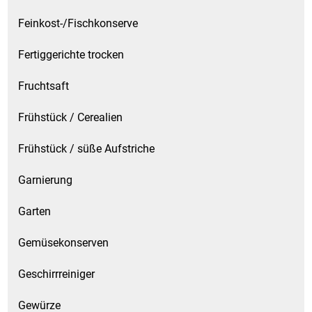
Küchenzubehör
Feinkost-/Fischkonserve
Fertiggerichte trocken
Limonaden
Fruchtsaft
Marinierte / geräucherte Fische
Frühstück / Cerealien
Mehl / Griess / Stärke / Getreide
Frühstück / süße Aufstriche
Mundpflege
Garnierung
Obst
Garten
Obstkonserven
Gemüsekonserven
Öle
Geschirrreiniger
Papier / Hygiene
Gewürze