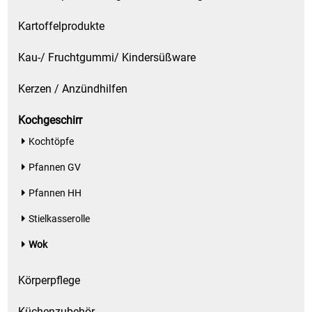
Kartoffelprodukte
Schinken
Kau-/ Fruchtgummi/ Kindersüßware
Schokolade
Kerzen / Anzündhilfen
Schreibwaren / Büroartikel / Kleber
Kochgeschirr
Sekt / Champagner / Frizzante
Kochtöpfe
Pfannen GV
Service
Pfannen HH
Sirupe
Stielkasserolle
Wok
Speck / Rohschinken
Körperpflege
Spezialreiniger
Küchenzubehör