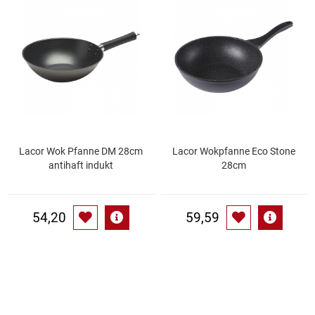
Speichermedien und Rohlinge
Bunte Palette
Spielzeug & Baby
Butter
Zubehör
Cateringzubehör
Convenience Obst & Gemüse
Lacor Wok Pfanne DM 28cm
Lacor Wokpfanne Eco Stone
antihaft indukt
28cm
Dekoration
Einkochen
54,20
59,59
Einwegartikel / Trinkhalme
Eistee
Elektrogeräte