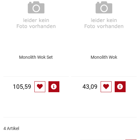
Essig
Feinkost-/Fischkonserve
Fertiggerichte trocken
Monolith Wok Set
Monolith Wok
Fruchtsaft
Frühstück / Cerealien
105,59
43,09
Frühstück / süße Aufstriche
Garnierung
Garten
4 Artikel