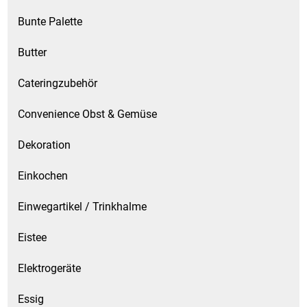
Kaffee / Tee Zubehör
Bunte Palette
Kakao
Butter
Karaffen / Krüge
Cateringzubehör
Convenience Obst & Gemüse
Kartoffelprod./Beilagen/Fruchtsalat gek.
Dekoration
Kartoffelprodukte
Einkochen
Kau-/ Fruchtgummi/ Kindersüßware
Einwegartikel / Trinkhalme
Kerzen / Anzündhilfen
Eistee
Kochgeschirr
Elektrogeräte
Körperpflege
Essig