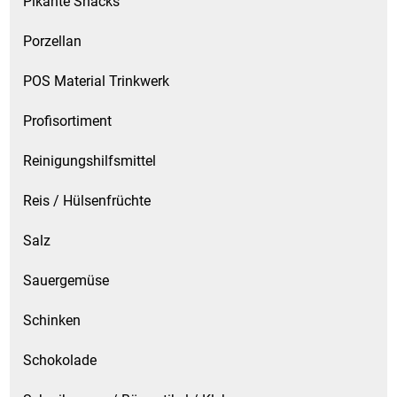
Pikante Snacks
Waschmittel
Porzellan
Wasser
POS Material Trinkwerk
Wein
Profisortiment
Wurst
Reinigungshilfsmittel
Zucker / Süßstoffe
Reis / Hülsenfrüchte
Salz
Sauergemüse
Schinken
Schokolade