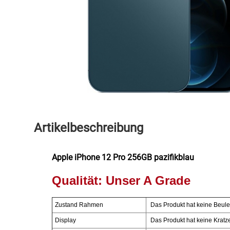
Speichermedien und Rohlinge
Bunte Palette
Spielzeug & Baby
Butter
Zubehör
Cateringzubehör
Convenience Obst & Gemüse
Dekoration
Artikelbeschreibung
Einkochen
Apple iPhone 12 Pro 256GB pazifikblau
Einwegartikel / Trinkhalme
Qualität:
Unser A Grade
Eistee
Zustand Rahmen
Das Produkt hat keine Beulen
Display
Das Produkt hat keine Kratze
Elektrogeräte