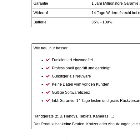
Garantie
1 Jahr Millionstore Garanti
Widerruf
14 Tage Widerrufsrecht bei n
Essig
Batterie
85% - 100%
Feinkost-/Fischkonserve
Fertiggerichte trocken
Wie neu, nur besser:
Funktioniert einwandfrei
Fruchtsaft
Professionell geprüft und gereinigt
Günstiger als Neuware
Frühstück / Cerealien
Keine Daten vom vorigen Kunden
Gültige Softwarelizenz
Frühstück / süße Aufstriche
Inkl. Garantie, 14 Tage testen und gratis Rückversa
Garnierung
Handgeräte (z. B. Handys, Tablets, Kameras,…)
Das Produkt hat
keine
Beulen, Kratzer oder Abnutzungen, die a
Garten