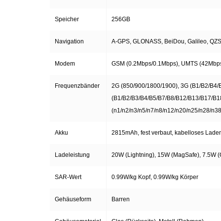
Kaffee / Tee Zubehör
Speicher
256GB
Kakao
Navigation
A-GPS, GLONASS, BeiDou, Galileo, QZ
Karaffen / Krüge
Modem
GSM (0.2Mbps/0.1Mbps), UMTS (42Mbps
Kartoffelprod./Beilagen/Fruchtsalat gek.
Frequenzbänder
2G (850/900/1800/1900), 3G (B1/B2/B4/
(B1/B2/B3/B4/B5/B7/B8/B12/B13/B17/B1
Kartoffelprodukte
(n1/n2/n3/n5/n7/n8/n12/n20/n25/n28/n3
Akku
2815mAh, fest verbaut, kabelloses Lade
Kau-/ Fruchtgummi/ Kindersüßware
Ladeleistung
20W (Lightning), 15W (MagSafe), 7.5W (
Kerzen / Anzündhilfen
SAR-Wert
0.99W/kg Kopf, 0.99W/kg Körper
Kochgeschirr
Gehäuseform
Barren
Körperpflege