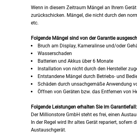
Wenn in diesem Zeitraum Mängel an Ihrem Gerät a
zurückschicken. Mängel, die nicht durch den norm
Schinken
etc.
Schokolade
Folgende Mängel sind von der Garantie ausgesch
Bruch am Display, Kameralinse und/oder Geh
Schreibwaren / Büroartikel / Kleber
Wasserschaden
Batterien und Akkus über 6 Monate
Sekt / Champagner / Frizzante
Installation von nicht durch den Hersteller zug
Entstandene Mängel durch Betriebs- und Bedi
Service
Schäden durch unsachgemäße Anwendung von 
Öffnen von Geräten bzw. das Entfernen von Her
Sirupe
Folgende Leistungen erhalten Sie im Garantiefall:
Speck / Rohschinken
Der Millionstore GmbH steht es frei, einen Aust
In der Regel wird Ihr altes Gerät repariert, sofer
Spezialreiniger
Austauschgerät.