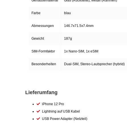
Gehäusematerial
Glas (Rückseite), Metall (Rahmen)
Küchenzubehör
Farbe
blau
Limonaden
Abmessungen
146.7x71.5x7.4mm
Marinierte / geräucherte Fische
Gewicht
187g
Mehl / Griess / Stärke / Getreide
SIM-Formfaktor
1x Nano-SIM, 1x eSIM
Besonderheiten
Dual-SIM, Stereo-Lautsprecher (hybrid)
Mundpflege
Obst
Lieferumfang
Obstkonserven
iPhone 12 Pro
Öle
Lightning auf USB Kabel
USB Power Adapter (Netzteil)
Papier / Hygiene