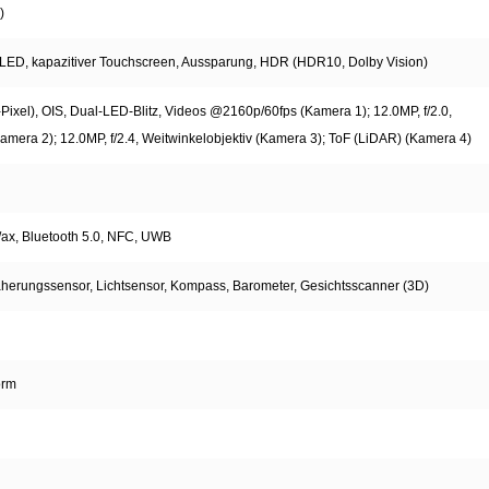
)
 OLED, kapazitiver Touchscreen, Aussparung, HDR (HDR10, Dolby Vision)
Pixel), OIS, Dual-LED-Blitz, Videos @2160p/60fps (Kamera 1); 12.0MP, f/2.0,
amera 2); 12.0MP, f/2.4, Weitwinkelobjektiv (Kamera 3); ToF (LiDAR) (Kamera 4)
/ax, Bluetooth 5.0, NFC, UWB
herungssensor, Lichtsensor, Kompass, Barometer, Gesichtsscanner (3D)
orm