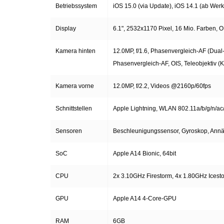
Gemüsekonserven
Betriebssystem
iOS 15.0 (via Update), iOS 14.1 (ab Werk
Geschirrreiniger
Display
6.1", 2532x1170 Pixel, 16 Mio. Farben,
Kamera hinten
12.0MP, f/1.6, Phasenvergleich-AF (Dual-
Gewürze
Phasenvergleich-AF, OIS, Teleobjektiv (K
Gläser
Kamera vorne
12.0MP, f/2.2, Videos @2160p/60fps
Haarkosmetik
Schnittstellen
Apple Lightning, WLAN 802.11a/b/g/n/ac
Haushaltshelfer
Sensoren
Beschleunigungssensor, Gyroskop, Annä
SoC
Apple A14 Bionic, 64bit
Haushaltsreiniger
CPU
2x 3.10GHz Firestorm, 4x 1.80GHz Icest
Isotonische / Energy / Eiskaffee
GPU
Apple A14 4-Core-GPU
Kaffee
RAM
6GB