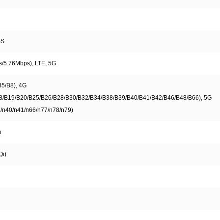
SS
/5.76Mbps), LTE, 5G
B5/B8), 4G
8/B19/B20/B25/B26/B28/B30/B32/B34/B38/B39/B40/B41/B42/B46/B48/B66), 5G
8/n40/n41/n66/n77/n78/n79)
n
Qi)