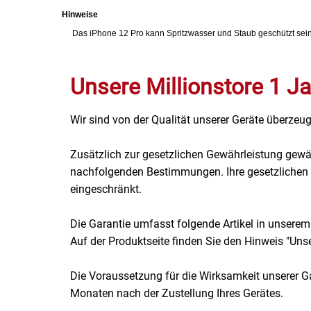
Hinweise
Patisserie
Das iPhone 12 Pro kann Spritzwasser und Staub geschützt sei
Pikante Snacks
Unsere Millionstore 1 Ja
Porzellan
Wir sind von der Qualität unserer Geräte überzeug
POS Material Trinkwerk
Zusätzlich zur gesetzlichen Gewährleistung gewä
Profisortiment
nachfolgenden Bestimmungen. Ihre gesetzlichen R
eingeschränkt.
Reinigungshilfsmittel
Die Garantie umfasst folgende Artikel in unserem
Reis / Hülsenfrüchte
Auf der Produktseite finden Sie den Hinweis "Unser
Salz
Die Voraussetzung für die Wirksamkeit unserer Ga
Monaten nach der Zustellung Ihres Gerätes.
Sauergemüse