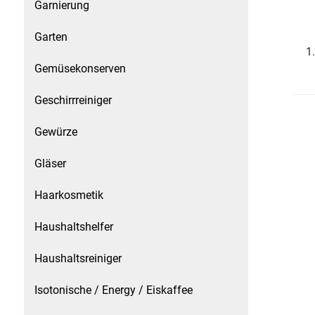
Gemüsekonserven
Garnierung
Garten
Geschirrreiniger
1
Gemüsekonserven
Gewürze
Geschirrreiniger
Gläser
Gewürze
Haarkosmetik
Gläser
Haushaltshelfer
Haarkosmetik
Haushaltsreiniger
Haushaltshelfer
Isotonische / Energy / Eiskaffee
Haushaltsreiniger
Isotonische / Energy / Eiskaffee
Kaffee