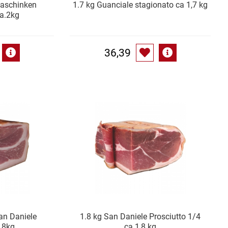
maschinken
1.7 kg Guanciale stagionato ca 1,7 kg
a.2kg
36,39
an Daniele
1.8 kg San Daniele Prosciutto 1/4
,8kg
ca.1,8 kg