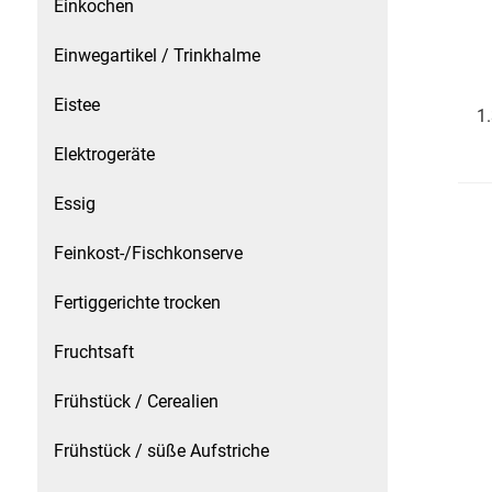
Einkochen
Essig
Einwegartikel / Trinkhalme
Eistee
Feinkost-/Fischkonserve
1
Elektrogeräte
Fertiggerichte trocken
Essig
Fruchtsaft
Feinkost-/Fischkonserve
Frühstück / Cerealien
Fertiggerichte trocken
Frühstück / süße Aufstriche
Fruchtsaft
Garnierung
Frühstück / Cerealien
Garten
Frühstück / süße Aufstriche