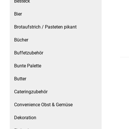
Besteck
Speichermedien und Rohlinge
Bunte Palette
Bier
Spielzeug & Baby
Butter
Brotaufstrich / Pasteten pikant
Zubehör
Cateringzubehör
Bücher
Buffetzubehör
Convenience Obst & Gemüse
Bunte Palette
Dekoration
Butter
Einkochen
Cateringzubehör
Einwegartikel / Trinkhalme
Convenience Obst & Gemüse
Eistee
Dekoration
Elektrogeräte