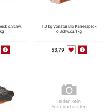
peck o.Schw.
1.3 kg Vonatur Bio Karreespeck
kg
o.Schw.ca.1kg
53,79