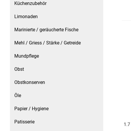
Küchenzubehör
Küchenzubehör
Limonaden
Limonaden
Marinierte / geräucherte Fische
Marinierte / geräucherte Fische
Mehl / Griess / Stärke / Getreide
Mehl / Griess / Stärke / Getreide
Mundpflege
Mundpflege
Obst
Obstkonserven
Obst
Öle
Obstkonserven
Papier / Hygiene
Öle
Patisserie
1.7
Papier / Hygiene