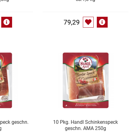
79,29
speck geschn.
10 Pkg. Handl Schinkenspeck
g
geschn. AMA 250g