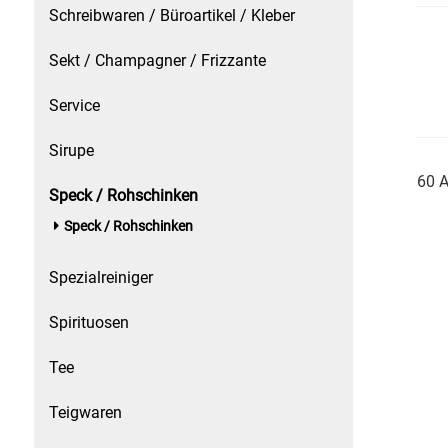
Schreibwaren / Büroartikel / Kleber
Schinken
Sekt / Champagner / Frizzante
Schokolade
Service
Sirupe
Schreibwaren / Büroartikel / Kleber
60 A
Speck / Rohschinken
Sekt / Champagner / Frizzante
Speck / Rohschinken
Service
Spezialreiniger
Sirupe
Spirituosen
Speck / Rohschinken
Tee
Spezialreiniger
Teigwaren