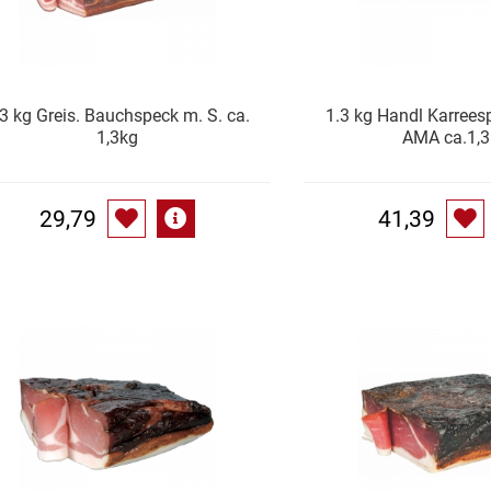
.3 kg Greis. Bauchspeck m. S. ca.
1.3 kg Handl Karrees
1,3kg
AMA ca.1,3
29,79
41,39