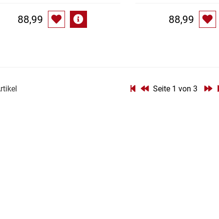
88,99
88,99
rtikel
Seite 1 von 3