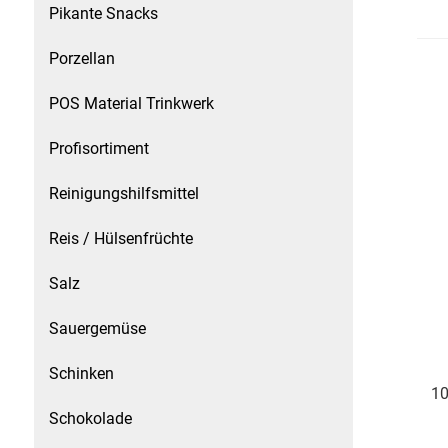
Pikante Snacks
Patisserie
Porzellan
Pikante Snacks
POS Material Trinkwerk
Porzellan
Profisortiment
POS Material Trinkwerk
Reinigungshilfsmittel
Reis / Hülsenfrüchte
Profisortiment
Salz
Reinigungshilfsmittel
Sauergemüse
Reis / Hülsenfrüchte
Schinken
10
Salz
Schokolade
Sauergemüse