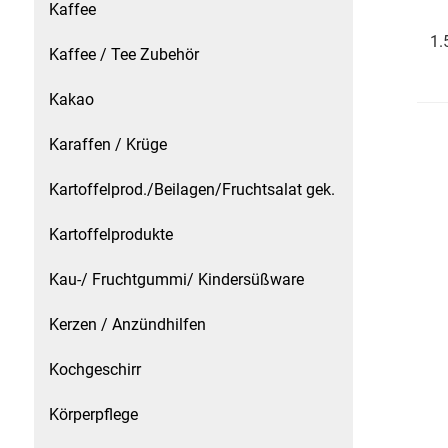
Kaffee
Kaffee / Tee Zubehör
1.
Kaffee / Tee Zubehör
Kakao
Kakao
Karaffen / Krüge
Karaffen / Krüge
Kartoffelprod./Beilagen/Fruchtsalat gek.
Kartoffelprod./Beilagen/Fruchtsalat gek.
Kartoffelprodukte
Kartoffelprodukte
Kau-/ Fruchtgummi/ Kindersüßware
Kau-/ Fruchtgummi/ Kindersüßware
Kerzen / Anzündhilfen
Kerzen / Anzündhilfen
Kochgeschirr
Kochgeschirr
Körperpflege
Körperpflege