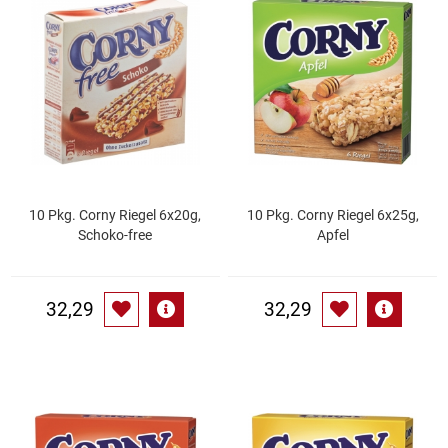
Speichermedien und Rohlinge
Bunte Palette
Spielzeug & Baby
Butter
Zubehör
Cateringzubehör
Convenience Obst & Gemüse
10 Pkg. Corny Riegel 6x20g,
10 Pkg. Corny Riegel 6x25g,
Schoko-free
Apfel
Dekoration
Einkochen
32,29
32,29
Einwegartikel / Trinkhalme
Eistee
Elektrogeräte