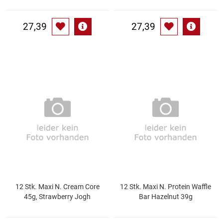
Waschmittel
27,39
27,39
Wasser
Wein
Wurst
Zucker / Süßstoffe
12 Stk. Maxi N. Cream Core
12 Stk. Maxi N. Protein Waffle
45g, Strawberry Jogh
Bar Hazelnut 39g