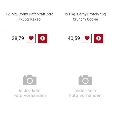
Patisserie
12 Pkg. Corny Haferkraft Zero
12 Pkg. Corny Protein 45g,
4x35g, Kakao
Crunchy Cookie
Pikante Snacks
Porzellan
38,79
40,59
POS Material Trinkwerk
Profisortiment
Reinigungshilfsmittel
Reis / Hülsenfrüchte
Salz
Sauergemüse