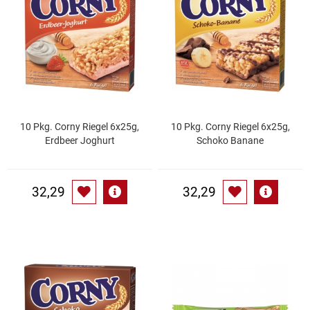
Essig
Feinkost-/Fischkonserve
Fertiggerichte trocken
10 Pkg. Corny Riegel 6x25g,
10 Pkg. Corny Riegel 6x25g,
Fruchtsaft
Erdbeer Joghurt
Schoko Banane
Frühstück / Cerealien
32,29
32,29
Frühstück / süße Aufstriche
Garnierung
Garten