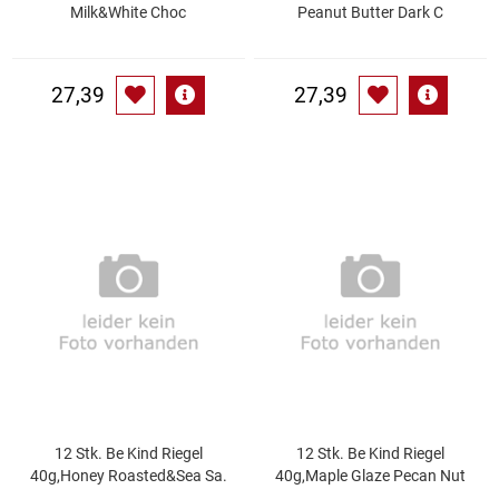
Spirituosen
Milk&White Choc
Peanut Butter Dark C
Tee
27,39
27,39
Teigwaren
Textilien
Tischbereich
Tischkultur
Trocken-/Backfrüchte
Verpackung- und Verbrauchsmaterial
12 Stk. Be Kind Riegel
12 Stk. Be Kind Riegel
Waffeln / Kekse
40g,Honey Roasted&Sea Sa.
40g,Maple Glaze Pecan Nut