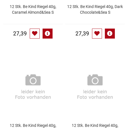
12 Stk. Be Kind Riegel 40g,
12 Stk. Be Kind Riegel 40g, Dark
Caramel Almond&Sea S
Chocolate&Sea S
Schinken
Schokolade
27,39
27,39
Schreibwaren / Büroartikel / Kleber
Sekt / Champagner / Frizzante
Service
Sirupe
Speck / Rohschinken
Spezialreiniger
12 Stk. Be Kind Riegel 40g,
12 Stk. Be Kind Riegel 40g,