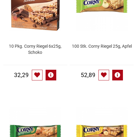
Gemüsekonserven
Geschirrreiniger
Gewürze
10 Pkg. Corny Riegel 6x25g,
100 Stk. Corny Riegel 25g, Apfel
Gläser
Schoko
Haarkosmetik
32,29
52,89
Haushaltshelfer
Haushaltsreiniger
Isotonische / Energy / Eiskaffee
Kaffee