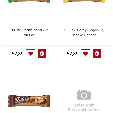
Kaffee / Tee Zubehör
Kakao
Karaffen / Krüge
100 Stk. Corny Riegel 25g,
100 Stk. Corny Riegel 25g,
Nussig
Schoko Banane
Kartoffelprod./Beilagen/Fruchtsalat gek.
52,89
52,89
Kartoffelprodukte
Kau-/ Fruchtgummi/ Kindersüßware
Kerzen / Anzündhilfen
Kochgeschirr
Körperpflege