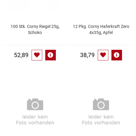
Küchenzubehör
Limonaden
100 Stk. Corny Riegel 25g,
12 Pkg. Corny Haferkraft Zero
Schoko
4x35g, Apfel
Marinierte / geräucherte Fische
52,89
38,79
Mehl / Griess / Stärke / Getreide
Mundpflege
Obst
Obstkonserven
Öle
Papier / Hygiene