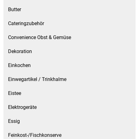
Kaffee / Tee Zubehör
Butter
Kakao
Cateringzubehör
Karaffen / Krüge
Convenience Obst & Gemüse
Dekoration
Kartoffelprod./Beilagen/Fruchtsalat gek.
Einkochen
Kartoffelprodukte
Einwegartikel / Trinkhalme
Kau-/ Fruchtgummi/ Kindersüßware
Eistee
Kerzen / Anzündhilfen
Elektrogeräte
Kochgeschirr
Essig
Körperpflege
Feinkost-/Fischkonserve