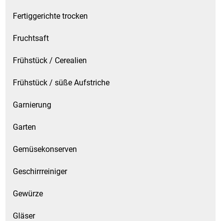
Küchenzubehör
Fertiggerichte trocken
Fruchtsaft
Limonaden
Frühstück / Cerealien
Marinierte / geräucherte Fische
Frühstück / süße Aufstriche
Mehl / Griess / Stärke / Getreide
Garnierung
Mundpflege
Garten
Obst
Gemüsekonserven
Obstkonserven
Geschirrreiniger
Öle
Gewürze
Papier / Hygiene
Gläser