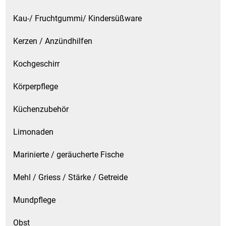
Kau-/ Fruchtgummi/ Kindersüßware
Schinken
Kerzen / Anzündhilfen
Schokolade
Kochgeschirr
Schreibwaren / Büroartikel / Kleber
Körperpflege
Sekt / Champagner / Frizzante
Küchenzubehör
Service
Limonaden
Sirupe
Marinierte / geräucherte Fische
Mehl / Griess / Stärke / Getreide
Speck / Rohschinken
Mundpflege
Spezialreiniger
Obst