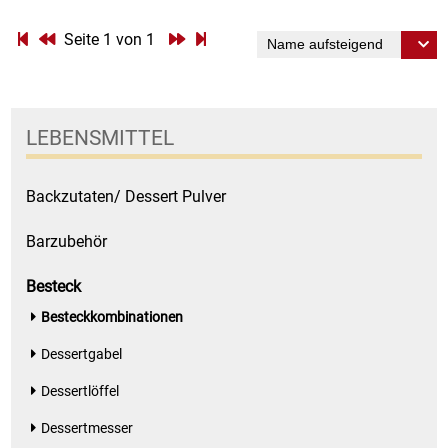
Seite 1 von 1
Essig
Feinkost-/Fischkonserve
LEBENSMITTEL
Fertiggerichte trocken
Backzutaten/ Dessert Pulver
Fruchtsaft
Barzubehör
Frühstück / Cerealien
Besteck
Frühstück / süße Aufstriche
Besteckkombinationen
Garnierung
Dessertgabel
Dessertlöffel
Garten
Dessertmesser