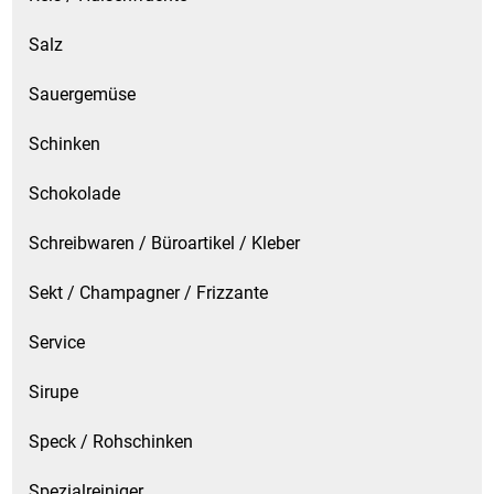
Waschmittel
Salz
Wasser
Sauergemüse
Wein
Schinken
Wurst
Schokolade
Schreibwaren / Büroartikel / Kleber
Zucker / Süßstoffe
Sekt / Champagner / Frizzante
Service
Sirupe
Speck / Rohschinken
Spezialreiniger