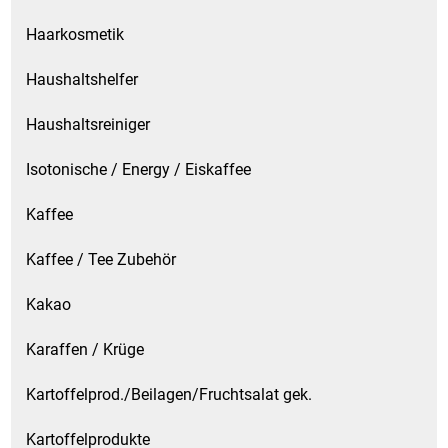
Haarkosmetik
Patisserie
Haushaltshelfer
Pikante Snacks
Haushaltsreiniger
Porzellan
Isotonische / Energy / Eiskaffee
POS Material Trinkwerk
Kaffee
Profisortiment
Kaffee / Tee Zubehör
Reinigungshilfsmittel
Kakao
Reis / Hülsenfrüchte
Karaffen / Krüge
Kartoffelprod./Beilagen/Fruchtsalat gek.
Salz
Kartoffelprodukte
Sauergemüse