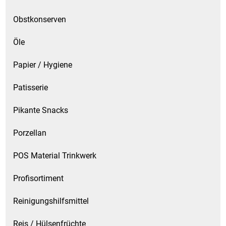
Spirituosen
Obstkonserven
Tee
Öle
Teigwaren
Papier / Hygiene
Textilien
Patisserie
Tischbereich
Pikante Snacks
Porzellan
Tischkultur
POS Material Trinkwerk
Trocken-/Backfrüchte
Profisortiment
Verpackung- und Verbrauchsmaterial
Reinigungshilfsmittel
Waffeln / Kekse
Reis / Hülsenfrüchte