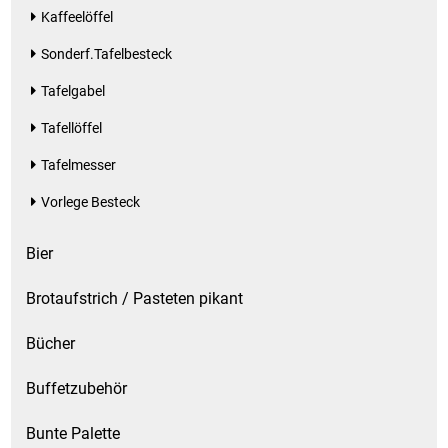
Gemüsekonserven
Kaffeelöffel
Sonderf.Tafelbesteck
Geschirrreiniger
Tafelgabel
Gewürze
Tafellöffel
Gläser
Tafelmesser
Vorlege Besteck
Haarkosmetik
Bier
Haushaltshelfer
Brotaufstrich / Pasteten pikant
Haushaltsreiniger
Bücher
Isotonische / Energy / Eiskaffee
Buffetzubehör
Kaffee
Bunte Palette