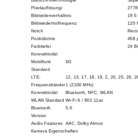
Bildschirmtechnologie
Supe
Pixelauflösung
i
2778
Küchenzubehör
Bildseitenverhältnis
19.5
Bildwiederholfrequenz
120 
Limonaden
Notch
Rect
Punktdichte
458 
Marinierte / geräucherte Fische
Farbtiefe
i
24 Bi
Konnektivität
Mehl / Griess / Stärke / Getreide
Mobilfunk
5G
Standard
Mundpflege
LTE-
12, 13, 17, 18, 19, 2, 20, 25, 26, 2
Frequenzbänder
1 (2100 MHz)
Obst
Konnektivität
Bluetooth, NFC, WLAN
WLAN Standard
Wi-Fi 6 / 802.11ax
Obstkonserven
Bluetooth
5.0
Version
Öle
Audio Features
AAC, Dolby Atmos
Kamera Eigenschaften
Papier / Hygiene