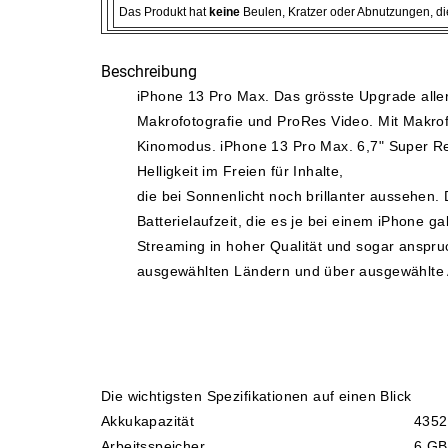
Gemüsekonserven
Das Produkt hat
keine
Beulen, Kratzer oder Abnutzungen, die
Geschirrreiniger
Beschreibung
iPhone 13 Pro Max. Das grösste Upgrade aller
Gewürze
Makrofotografie und ProRes Video. Mit Makrof
Kinomodus. iPhone 13 Pro Max. 6,7" Super Reti
Gläser
Helligkeit im Freien für Inhalte,
die bei Sonnenlicht noch brillanter aussehen.
Haarkosmetik
Batterielaufzeit, die es je bei einem iPhone 
Streaming in hoher Qualität und sogar anspru
Haushaltshelfer
ausgewählten Ländern und über ausgewählte An
Haushaltsreiniger
Isotonische / Energy / Eiskaffee
Die wichtigsten Spezifikationen auf einen Blick
Kaffee
Akkukapazität
435
Arbeitsspeicher
6 GB