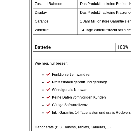
Zustand Rahmen
Das Produkt hat keine Beulen, K
Display
Das Produkt hat keine Kratzer o
Essig
Garantie
1 Jahr Millionstore Garantie si
Feinkost-/Fischkonserve
Widerruf
14 Tage Widerrufsrecht bei nicht
Fertiggerichte trocken
Batterie
100%
Fruchtsaft
Wie neu, nur besser:
Frühstück / Cerealien
Funktioniert einwandfrei
Professionell geprüft und gereinigt
Frühstück / süße Aufstriche
Günstiger als Neuware
Keine Daten vom vorigen Kunden
Garnierung
Gültige Softwarelizenz
Inkl. Garantie, 14 Tage testen und gratis Rückve
Garten
Handgeräte (z. B. Handys, Tablets, Kameras,…)