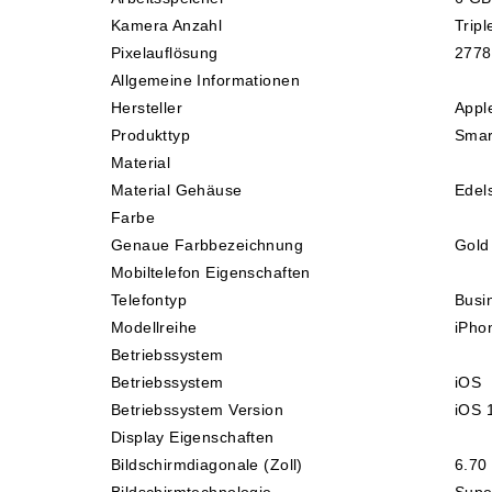
Kaffee / Tee Zubehör
Kamera Anzahl
Trip
Pixelauflösung
2778
Kakao
Allgemeine Informationen
Hersteller
Appl
Karaffen / Krüge
Produkttyp
Smar
Material
Kartoffelprod./Beilagen/Fruchtsalat gek.
Material Gehäuse
Edels
Farbe
Kartoffelprodukte
Genaue Farbbezeichnung
Gold
Mobiltelefon Eigenschaften
Kau-/ Fruchtgummi/ Kindersüßware
Telefontyp
Busi
Modellreihe
iPho
Kerzen / Anzündhilfen
Betriebssystem
Betriebssystem
iOS
Kochgeschirr
Betriebssystem Version
iOS 
Display Eigenschaften
Bildschirmdiagonale (Zoll)
6.70 
Körperpflege