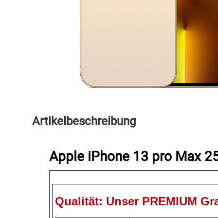
Speichermedien und Rohlinge
Bunte Palette
Spielzeug & Baby
Butter
Zubehör
Cateringzubehör
Convenience Obst & Gemüse
Dekoration
Artikelbeschreibung
Einkochen
Apple iPhone 13 pro Max 
Einwegartikel / Trinkhalme
Eistee
Qualität:
Unser PREMIUM Gr
Elektrogeräte