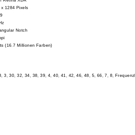
r Retina XDR
 x 1284 Pixels
:9
Hz
angular Notch
ppi
ts (16.7 Millionen Farben)
8, 3, 30, 32, 34, 38, 39, 4, 40, 41, 42, 46, 48, 5, 66, 7, 8, Frequen