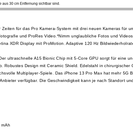
 aus 30 cm Entfernung sichtbar sind.
 Zeiten für das Pro Kamera-System mit drei neuen Kameras für ung
otografie und ProRes Video.*Nimm unglaubliche Fotos und Videos 
na XDR Display mit ProMotion. Adaptive 120 Hz Bildwiederholrate, 
 Der ultraschnelle A15 Bionic Chip mit 5-Core GPU sorgt für eine u
gab. Robustes Design mit Ceramic Shield. Edelstahl in chirurgische
chsvolle Multiplayer-Spiele. Das iPhone 13 Pro Max hat mehr 5G B
bieter verfügbar. Die Geschwindigkeit kann je nach Standort und 
2 mAh