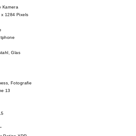
le Kamera
 x 1284 Pixels
e
tphone
tahl, Glas
ness, Fotografie
ne 13
15
"