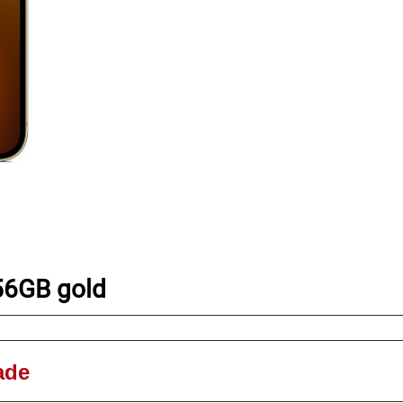
256GB
gold
ade