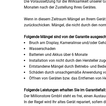
Die Voraussetzung für die Wirksamkeit unserer Ga
Monaten nach der Zustellung Ihres Gerätes.
Schinken
Wenn in diesem Zeitraum Mängel an Ihrem Gerät a
Schokolade
zurückschicken. Mängel, die nicht durch den norm
Schreibwaren / Büroartikel / Kleber
Folgende Mängel sind von der Garantie ausgesch
Bruch am Display, Kameralinse und/oder Geh
Sekt / Champagner / Frizzante
Wasserschaden
Batterien und Akkus über 6 Monate
Service
Installation von nicht durch den Hersteller zug
Entstandene Mängel durch Betriebs- und Bedi
Schäden durch unsachgemäße Anwendung von 
Sirupe
Öffnen von Geräten bzw. das Entfernen von Her
Speck / Rohschinken
Folgende Leistungen erhalten Sie im Garantiefall:
Der Millionstore GmbH steht es frei, einen Aust
Spezialreiniger
In der Regel wird Ihr altes Gerät repariert, sofer