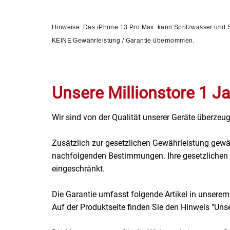
Patisserie
Hinweise: Das iPhone 13 Pro Max kann Spritzwasser und St
KEINE Gewährleistung / Garantie übernommen.
Pikante Snacks
Porzellan
Unsere Millionstore 1 Ja
POS Material Trinkwerk
Wir sind von der Qualität unserer Geräte überzeug
Profisortiment
Zusätzlich zur gesetzlichen Gewährleistung gewä
Reinigungshilfsmittel
nachfolgenden Bestimmungen. Ihre gesetzlichen R
eingeschränkt.
Reis / Hülsenfrüchte
Die Garantie umfasst folgende Artikel in unserem
Salz
Auf der Produktseite finden Sie den Hinweis "Unser
Sauergemüse