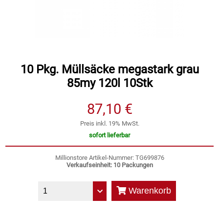
Speichermedien und Rohlinge
Bunte Palette
Spielzeug & Baby
Butter
Zubehör
Cateringzubehör
10 Pkg. Müllsäcke megastark grau
85my 120l 10Stk
Convenience Obst & Gemüse
87,10 €
Dekoration
Preis inkl. 19% MwSt.
sofort lieferbar
Einkochen
Millionstore Artikel-Nummer: TG699876
Verkaufseinheit: 10 Packungen
Einwegartikel / Trinkhalme
Warenkorb
Eistee
Elektrogeräte