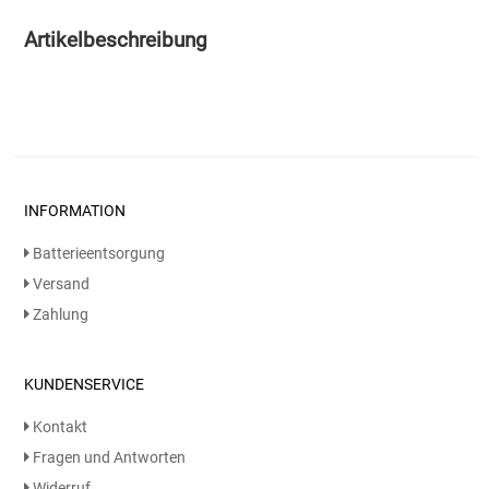
Artikelbeschreibung
Essig
Feinkost-/Fischkonserve
Fertiggerichte trocken
INFORMATION
Fruchtsaft
Batterieentsorgung
Frühstück / Cerealien
Versand
Zahlung
Frühstück / süße Aufstriche
Garnierung
KUNDENSERVICE
Kontakt
Garten
Fragen und Antworten
Widerruf