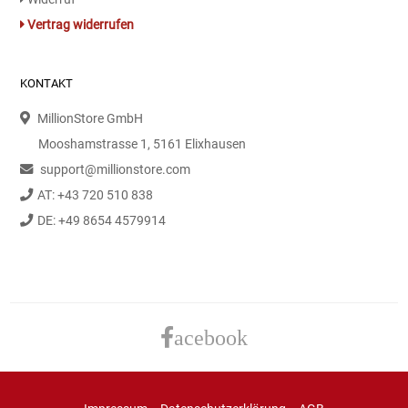
Gemüsekonserven
Vertrag widerrufen
Geschirrreiniger
KONTAKT
Gewürze
MillionStore GmbH
Gläser
Mooshamstrasse 1, 5161 Elixhausen
support@millionstore.com
Haarkosmetik
AT: +43 720 510 838
DE: +49 8654 4579914
Haushaltshelfer
Haushaltsreiniger
Isotonische / Energy / Eiskaffee
acebook
Kaffee