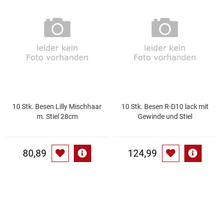
Speichermedien und Rohlinge
Bunte Palette
Spielzeug & Baby
Butter
Zubehör
Cateringzubehör
Convenience Obst & Gemüse
10 Stk. Besen Lilly Mischhaar
10 Stk. Besen R-D10 lack mit
m. Stiel 28cm
Gewinde und Stiel
Dekoration
Einkochen
80,89
124,99
Einwegartikel / Trinkhalme
Eistee
Elektrogeräte