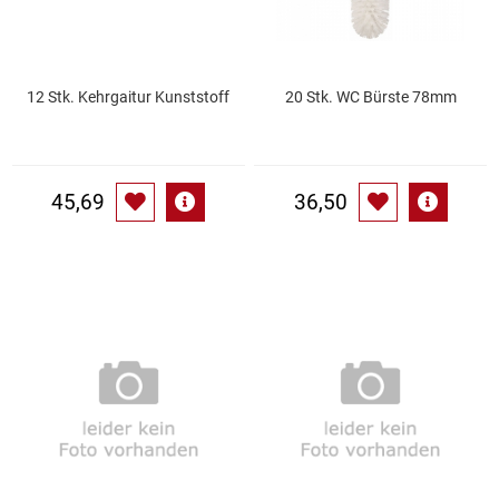
Küchenzubehör
Limonaden
12 Stk. Kehrgaitur Kunststoff
20 Stk. WC Bürste 78mm
Marinierte / geräucherte Fische
45,69
36,50
Mehl / Griess / Stärke / Getreide
Mundpflege
Obst
Obstkonserven
Öle
Papier / Hygiene