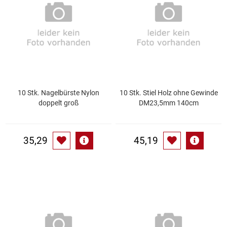
Essig
Feinkost-/Fischkonserve
Fertiggerichte trocken
10 Stk. Nagelbürste Nylon
10 Stk. Stiel Holz ohne Gewinde
Fruchtsaft
doppelt groß
DM23,5mm 140cm
Frühstück / Cerealien
35,29
45,19
Frühstück / süße Aufstriche
Garnierung
Garten