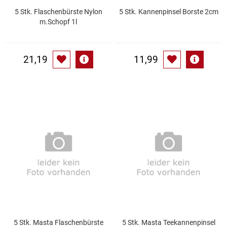
5 Stk. Flaschenbürste Nylon
5 Stk. Kannenpinsel Borste 2cm
m.Schopf 1l
Schinken
Schokolade
21,19
11,99
Schreibwaren / Büroartikel / Kleber
Sekt / Champagner / Frizzante
Service
Sirupe
Speck / Rohschinken
Spezialreiniger
5 Stk. Masta Flaschenbürste
5 Stk. Masta Teekannenpinsel