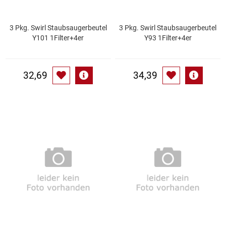
Patisserie
3 Pkg. Swirl Staubsaugerbeutel
3 Pkg. Swirl Staubsaugerbeutel
Y101 1Filter+4er
Y93 1Filter+4er
Pikante Snacks
Porzellan
32,69
34,39
POS Material Trinkwerk
Profisortiment
Reinigungshilfsmittel
Reis / Hülsenfrüchte
Salz
Sauergemüse