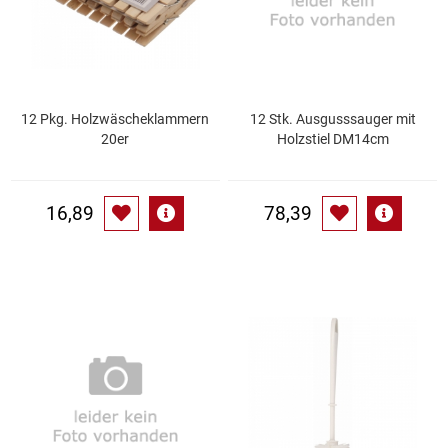
Kaffee / Tee Zubehör
Kakao
Karaffen / Krüge
12 Pkg. Holzwäscheklammern
12 Stk. Ausgusssauger mit
20er
Holzstiel DM14cm
Kartoffelprod./Beilagen/Fruchtsalat gek.
16,89
78,39
Kartoffelprodukte
Kau-/ Fruchtgummi/ Kindersüßware
Kerzen / Anzündhilfen
Kochgeschirr
Körperpflege