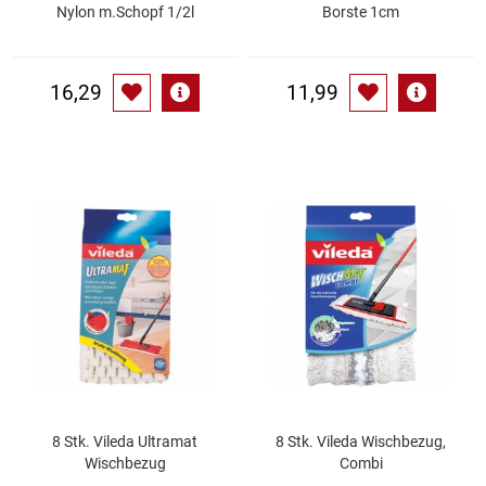
Spirituosen
Nylon m.Schopf 1/2l
Borste 1cm
Tee
16,29
11,99
Teigwaren
Textilien
Tischbereich
Tischkultur
Trocken-/Backfrüchte
Verpackung- und Verbrauchsmaterial
8 Stk. Vileda Ultramat
8 Stk. Vileda Wischbezug,
Waffeln / Kekse
Wischbezug
Combi