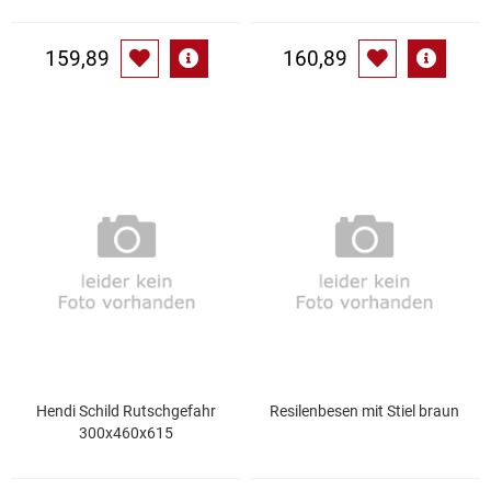
Waschmittel
159,89
160,89
Wasser
Wein
Wurst
Zucker / Süßstoffe
Hendi Schild Rutschgefahr
Resilenbesen mit Stiel braun
300x460x615