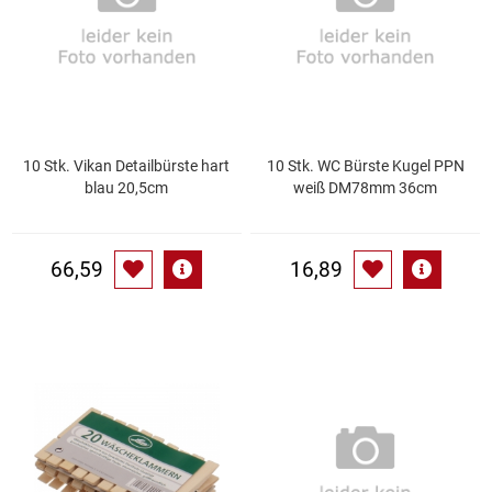
Gemüsekonserven
Geschirrreiniger
Gewürze
10 Stk. Vikan Detailbürste hart
10 Stk. WC Bürste Kugel PPN
Gläser
blau 20,5cm
weiß DM78mm 36cm
Haarkosmetik
66,59
16,89
Haushaltshelfer
Haushaltsreiniger
Isotonische / Energy / Eiskaffee
Kaffee