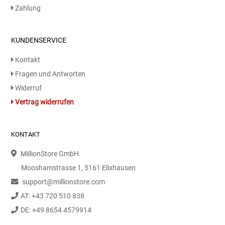
Zahlung
Essig
KUNDENSERVICE
Feinkost-/Fischkonserve
Kontakt
Fertiggerichte trocken
Fragen und Antworten
Widerruf
Fruchtsaft
Vertrag widerrufen
Frühstück / Cerealien
KONTAKT
Frühstück / süße Aufstriche
MillionStore GmbH
Mooshamstrasse 1, 5161 Elixhausen
Garnierung
support@millionstore.com
AT: +43 720 510 838
Garten
DE: +49 8654 4579914