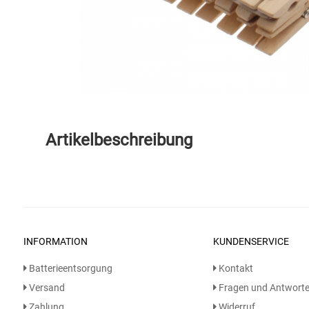
Speichermedien und Rohlinge
Bunte Palette
Spielzeug & Baby
Butter
Zubehör
Cateringzubehör
Convenience Obst & Gemüse
Artikelbeschreibung
Dekoration
Einkochen
Einwegartikel / Trinkhalme
INFORMATION
KUNDENSERVICE
Batterieentsorgung
Kontakt
Eistee
Versand
Fragen und Antwort
Elektrogeräte
Zahlung
Widerruf