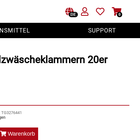
DE
0
NSMITTEL
SUPPORT
olzwäscheklammern 20er
r: TG3276441
gen
Warenkorb