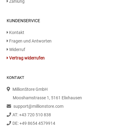
Zahlung
Speichermedien und Rohlinge
Bunte Palette
KUNDENSERVICE
Spielzeug & Baby
Butter
Kontakt
Fragen und Antworten
Zubehör
Cateringzubehör
Widerruf
Convenience Obst & Gemüse
Vertrag widerrufen
Dekoration
KONTAKT
Einkochen
MillionStore GmbH
Mooshamstrasse 1, 5161 Elixhausen
Einwegartikel / Trinkhalme
support@millionstore.com
AT: +43 720 510 838
Eistee
DE: +49 8654 4579914
Elektrogeräte