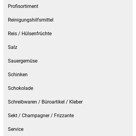
Spirituosen
Profisortiment
Tee
Reinigungshilfsmittel
Reis / Hülsenfrüchte
Teigwaren
Salz
Textilien
Sauergemüse
Tischbereich
Schinken
Tischkultur
Schokolade
Trocken-/Backfrüchte
Schreibwaren / Büroartikel / Kleber
Verpackung- und Verbrauchsmaterial
Sekt / Champagner / Frizzante
Waffeln / Kekse
Service