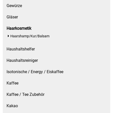
Gewürze
Küchenzubehör
Gläser
Limonaden
Haarkosmetik
Marinierte / geräucherte Fische
Haarshamp/Kur/Balsam
Mehl / Griess / Stärke / Getreide
Haushaltshelfer
Mundpflege
Haushaltsreiniger
Obst
Isotonische / Energy / Eiskaffee
Kaffee
Obstkonserven
Kaffee / Tee Zubehör
Öle
Kakao
Papier / Hygiene