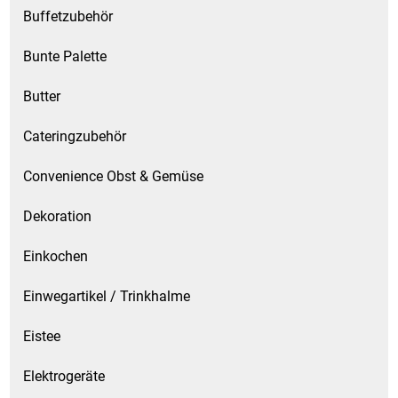
Gemüsekonserven
Buffetzubehör
Geschirrreiniger
Bunte Palette
Gewürze
Butter
Cateringzubehör
Gläser
Convenience Obst & Gemüse
Haarkosmetik
Dekoration
Haushaltshelfer
Einkochen
Haushaltsreiniger
Einwegartikel / Trinkhalme
Isotonische / Energy / Eiskaffee
Eistee
Kaffee
Elektrogeräte