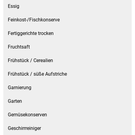
Kaffee / Tee Zubehör
Essig
Feinkost-/Fischkonserve
Kakao
Fertiggerichte trocken
Karaffen / Krüge
Fruchtsaft
Kartoffelprod./Beilagen/Fruchtsalat gek.
Frühstück / Cerealien
Kartoffelprodukte
Frühstück / süße Aufstriche
Kau-/ Fruchtgummi/ Kindersüßware
Garnierung
Kerzen / Anzündhilfen
Garten
Kochgeschirr
Gemüsekonserven
Körperpflege
Geschirrreiniger