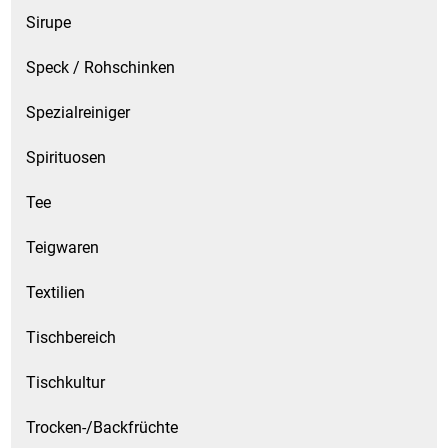
Waschmittel
Sirupe
Speck / Rohschinken
Wasser
Spezialreiniger
Wein
Spirituosen
Wurst
Tee
Zucker / Süßstoffe
Teigwaren
Textilien
Tischbereich
Tischkultur
Trocken-/Backfrüchte