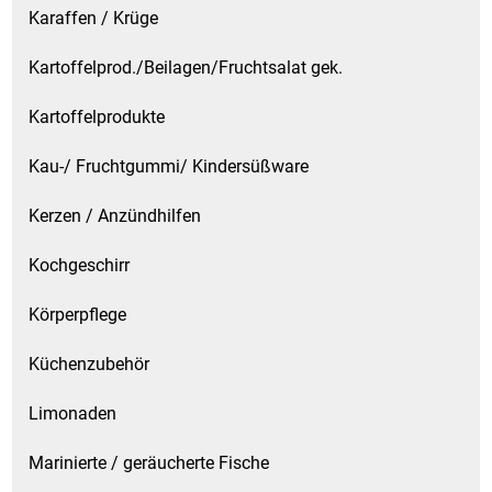
Karaffen / Krüge
Patisserie
Kartoffelprod./Beilagen/Fruchtsalat gek.
Pikante Snacks
Kartoffelprodukte
Porzellan
Kau-/ Fruchtgummi/ Kindersüßware
POS Material Trinkwerk
Kerzen / Anzündhilfen
Kochgeschirr
Profisortiment
Körperpflege
Reinigungshilfsmittel
Küchenzubehör
Reis / Hülsenfrüchte
Limonaden
Salz
Marinierte / geräucherte Fische
Sauergemüse