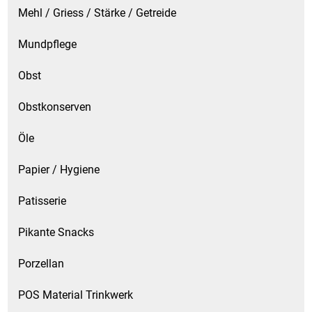
Mehl / Griess / Stärke / Getreide
Schinken
Mundpflege
Schokolade
Obst
Schreibwaren / Büroartikel / Kleber
Obstkonserven
Öle
Sekt / Champagner / Frizzante
Papier / Hygiene
Service
Patisserie
Sirupe
Pikante Snacks
Speck / Rohschinken
Porzellan
Spezialreiniger
POS Material Trinkwerk