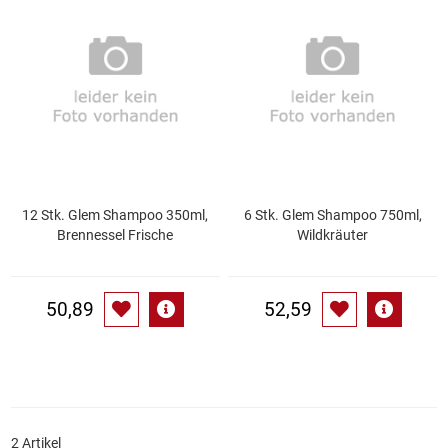
Speichermedien und Rohlinge
Bunte Palette
Spielzeug & Baby
Butter
Zubehör
Cateringzubehör
Convenience Obst & Gemüse
12 Stk. Glem Shampoo 350ml,
6 Stk. Glem Shampoo 750ml,
Brennessel Frische
Wildkräuter
Dekoration
Einkochen
50,89
52,59
Einwegartikel / Trinkhalme
Eistee
Elektrogeräte
2 Artikel