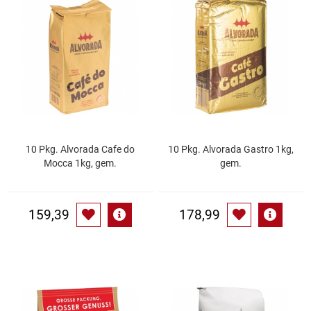
Speichermedien und Rohlinge
Bunte Palette
Spielzeug & Baby
Butter
Zubehör
Cateringzubehör
Convenience Obst & Gemüse
10 Pkg. Alvorada Cafe do
10 Pkg. Alvorada Gastro 1kg,
Mocca 1kg, gem.
gem.
Dekoration
Einkochen
159,39
178,99
Einwegartikel / Trinkhalme
Eistee
Elektrogeräte