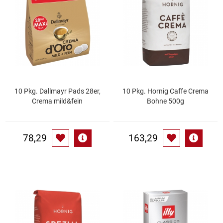
Essig
Feinkost-/Fischkonserve
Fertiggerichte trocken
10 Pkg. Dallmayr Pads 28er,
10 Pkg. Hornig Caffe Crema
Fruchtsaft
Crema mild&fein
Bohne 500g
Frühstück / Cerealien
78,29
163,29
Frühstück / süße Aufstriche
Garnierung
Garten