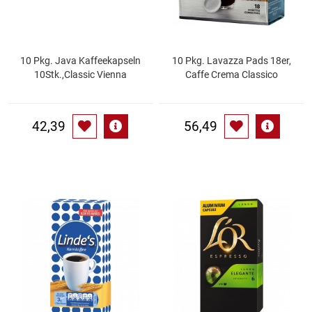
Küchenzubehör
Limonaden
10 Pkg. Java Kaffeekapseln
10 Pkg. Lavazza Pads 18er,
10Stk.,Classic Vienna
Caffe Crema Classico
Marinierte / geräucherte Fische
42,39
56,49
Mehl / Griess / Stärke / Getreide
Mundpflege
Obst
Obstkonserven
Öle
Papier / Hygiene