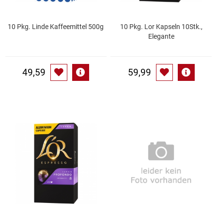
Patisserie
10 Pkg. Linde Kaffeemittel 500g
10 Pkg. Lor Kapseln 10Stk.,
Elegante
Pikante Snacks
Porzellan
49,59
59,99
POS Material Trinkwerk
Profisortiment
Reinigungshilfsmittel
Reis / Hülsenfrüchte
Salz
Sauergemüse