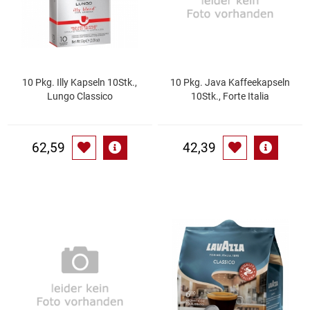
Kaffee / Tee Zubehör
Kakao
Karaffen / Krüge
10 Pkg. Illy Kapseln 10Stk.,
10 Pkg. Java Kaffeekapseln
Lungo Classico
10Stk., Forte Italia
Kartoffelprod./Beilagen/Fruchtsalat gek.
62,59
42,39
Kartoffelprodukte
Kau-/ Fruchtgummi/ Kindersüßware
Kerzen / Anzündhilfen
Kochgeschirr
Körperpflege