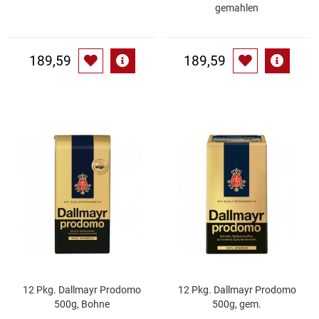
Spirituosen
gemahlen
Tee
189,59
189,59
Teigwaren
Textilien
Tischbereich
Tischkultur
Trocken-/Backfrüchte
Verpackung- und Verbrauchsmaterial
12 Pkg. Dallmayr Prodomo
12 Pkg. Dallmayr Prodomo
Waffeln / Kekse
500g, Bohne
500g, gem.