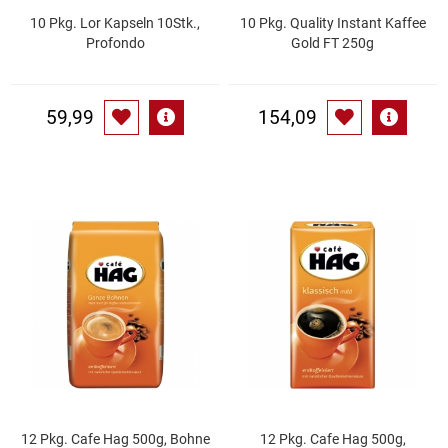
10 Pkg. Lor Kapseln 10Stk.,
10 Pkg. Quality Instant Kaffee
Profondo
Gold FT 250g
Schinken
Schokolade
59,99
154,09
Schreibwaren / Büroartikel / Kleber
Sekt / Champagner / Frizzante
Service
Sirupe
Speck / Rohschinken
Spezialreiniger
12 Pkg. Cafe Hag 500g, Bohne
12 Pkg. Cafe Hag 500g,