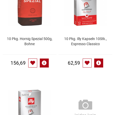
Gemüsekonserven
Geschirrreiniger
Gewürze
10 Pkg. Hornig Spezial 500g,
10 Pkg. Illy Kapseln 10Stk.,
Gläser
Bohne
Espresso Classico
Haarkosmetik
156,69
62,59
Haushaltshelfer
Haushaltsreiniger
Isotonische / Energy / Eiskaffee
Kaffee