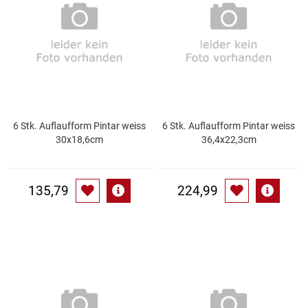
Essig
Feinkost-/Fischkonserve
Fertiggerichte trocken
6 Stk. Auflaufform Pintar weiss
6 Stk. Auflaufform Pintar weiss
Fruchtsaft
30x18,6cm
36,4x22,3cm
Frühstück / Cerealien
135,79
224,99
Frühstück / süße Aufstriche
Garnierung
Garten