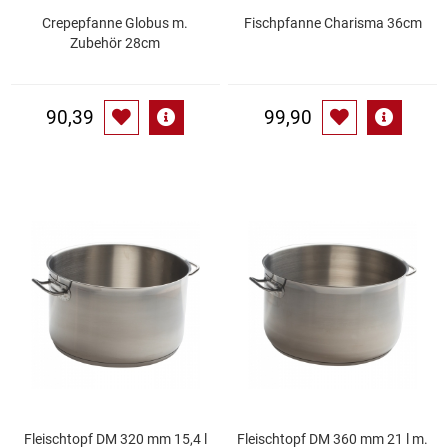
Crepepfanne Globus m.
Fischpfanne Charisma 36cm
Zubehör 28cm
Schinken
Schokolade
90,39
99,90
Schreibwaren / Büroartikel / Kleber
Sekt / Champagner / Frizzante
Service
Sirupe
Speck / Rohschinken
Spezialreiniger
Fleischtopf DM 320 mm 15,4 l
Fleischtopf DM 360 mm 21 l m.