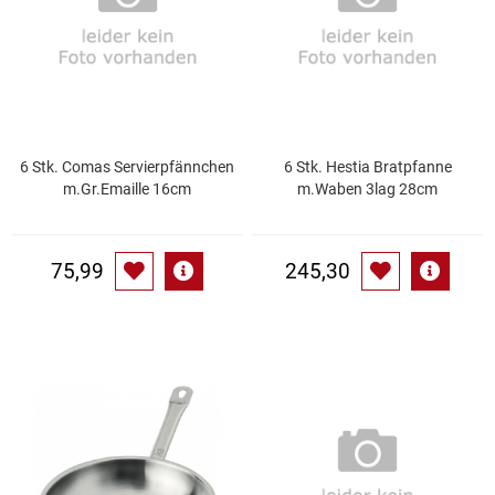
Gemüsekonserven
Geschirrreiniger
Gewürze
6 Stk. Comas Servierpfännchen
6 Stk. Hestia Bratpfanne
Gläser
m.Gr.Emaille 16cm
m.Waben 3lag 28cm
Haarkosmetik
75,99
245,30
Haushaltshelfer
Haushaltsreiniger
Isotonische / Energy / Eiskaffee
Kaffee