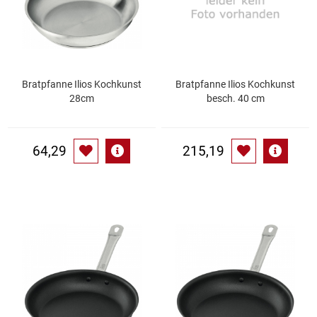
Kaffee / Tee Zubehör
Kakao
Karaffen / Krüge
Bratpfanne Ilios Kochkunst
Bratpfanne Ilios Kochkunst
28cm
besch. 40 cm
Kartoffelprod./Beilagen/Fruchtsalat gek.
64,29
215,19
Kartoffelprodukte
Kau-/ Fruchtgummi/ Kindersüßware
Kerzen / Anzündhilfen
Kochgeschirr
Körperpflege