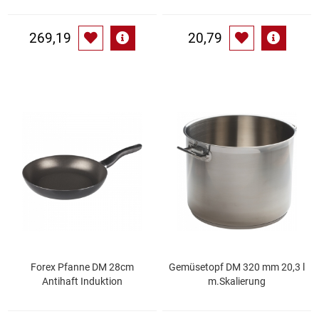
Waschmittel
269,19
20,79
Wasser
Wein
Wurst
Zucker / Süßstoffe
Forex Pfanne DM 28cm
Gemüsetopf DM 320 mm 20,3 l
Antihaft Induktion
m.Skalierung