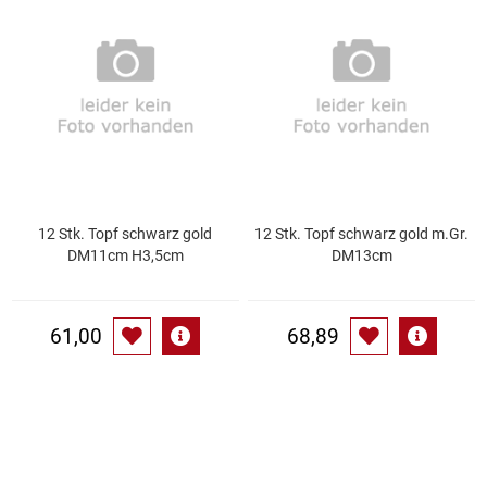
Speichermedien und Rohlinge
Bunte Palette
Spielzeug & Baby
Butter
Zubehör
Cateringzubehör
Convenience Obst & Gemüse
12 Stk. Topf schwarz gold
12 Stk. Topf schwarz gold m.Gr.
DM11cm H3,5cm
DM13cm
Dekoration
Einkochen
61,00
68,89
Einwegartikel / Trinkhalme
Eistee
Elektrogeräte