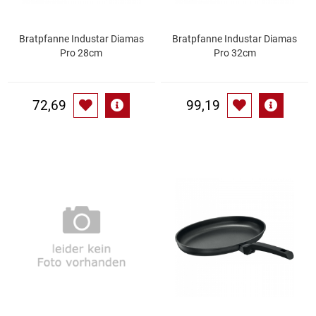
Patisserie
Bratpfanne Industar Diamas
Bratpfanne Industar Diamas
Pro 28cm
Pro 32cm
Pikante Snacks
Porzellan
72,69
99,19
POS Material Trinkwerk
Profisortiment
Reinigungshilfsmittel
Reis / Hülsenfrüchte
Salz
Sauergemüse