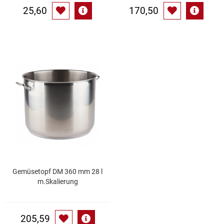
25,60
170,50
Gemüsetopf DM 360 mm 28 l
m.Skalierung
205,59