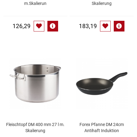
Spirituosen
m.Skalierun
Skalierung
Tee
126,29
183,19
Teigwaren
Textilien
Tischbereich
Tischkultur
Trocken-/Backfrüchte
Verpackung- und Verbrauchsmaterial
Fleischtopf DM 400 mm 27 l m.
Forex Pfanne DM 24cm
Waffeln / Kekse
Skalierung
Antihaft Induktion