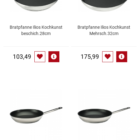
Küchenzubehör
Limonaden
Bratpfanne Ilios Kochkunst
Bratpfanne Ilios Kochkunst
beschich.28cm
Mehrsch.32cm
Marinierte / geräucherte Fische
103,49
175,99
Mehl / Griess / Stärke / Getreide
Mundpflege
Obst
Obstkonserven
Öle
Papier / Hygiene