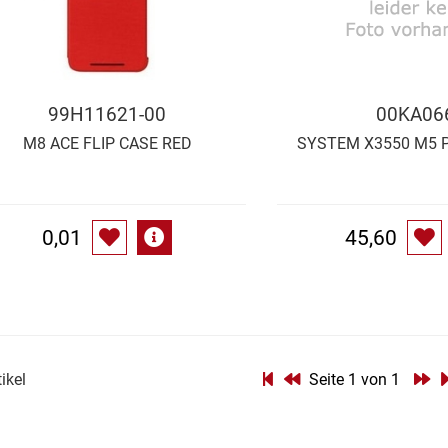
99H11621-00
00KA06
M8 ACE FLIP CASE RED
SYSTEM X3550 M5 P
0,01
45,60
tikel
Seite 1 von 1