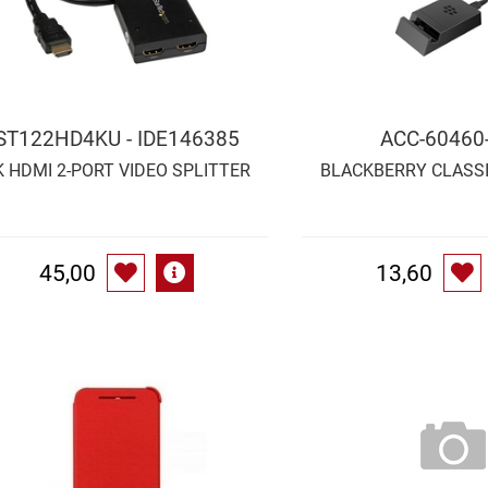
ST122HD4KU - IDE146385
ACC-60460
K HDMI 2-PORT VIDEO SPLITTER
BLACKBERRY CLASS
45,00
13,60