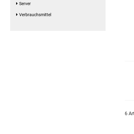
Server
Essig
Verbrauchsmittel
Feinkost-/Fischkonserve
Fertiggerichte trocken
Fruchtsaft
Frühstück / Cerealien
Frühstück / süße Aufstriche
Garnierung
6 Ar
Garten