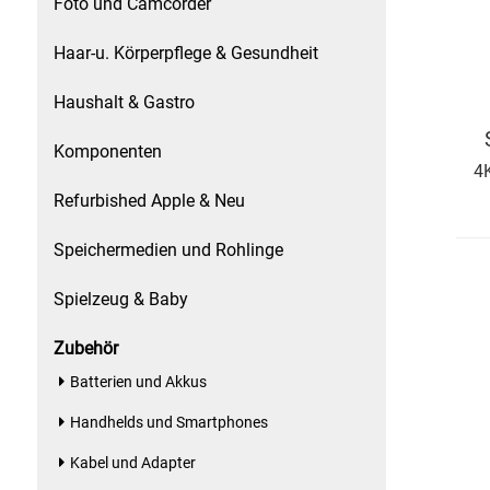
Foto und Camcorder
Speichermedien und Rohlinge
Bunte Palette
Haar-u. Körperpflege & Gesundheit
Spielzeug & Baby
Butter
Haushalt & Gastro
Zubehör
Cateringzubehör
Komponenten
4
Refurbished Apple & Neu
Convenience Obst & Gemüse
Speichermedien und Rohlinge
Dekoration
Spielzeug & Baby
Einkochen
Zubehör
Einwegartikel / Trinkhalme
Batterien und Akkus
Handhelds und Smartphones
Eistee
Kabel und Adapter
Elektrogeräte