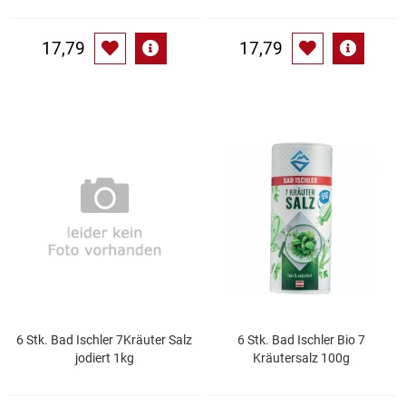
Waschmittel
17,79
17,79
Wasser
Wein
Wurst
Zucker / Süßstoffe
6 Stk. Bad Ischler 7Kräuter Salz
6 Stk. Bad Ischler Bio 7
jodiert 1kg
Kräutersalz 100g