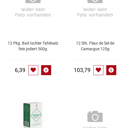
Gemüsekonserven
Geschirrreiniger
Gewürze
12 Pkg. Bad Ischler Tafelsalz
12 Stk. Fleur de Sel de
Gläser
fein jodiert 500g
Camargue 125g
Haarkosmetik
6,39
103,79
Haushaltshelfer
Haushaltsreiniger
Isotonische / Energy / Eiskaffee
Kaffee