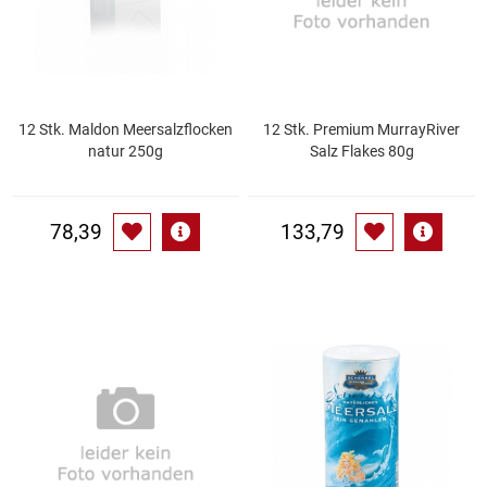
Kaffee / Tee Zubehör
Kakao
Karaffen / Krüge
12 Stk. Maldon Meersalzflocken
12 Stk. Premium MurrayRiver
natur 250g
Salz Flakes 80g
Kartoffelprod./Beilagen/Fruchtsalat gek.
78,39
133,79
Kartoffelprodukte
Kau-/ Fruchtgummi/ Kindersüßware
Kerzen / Anzündhilfen
Kochgeschirr
Körperpflege