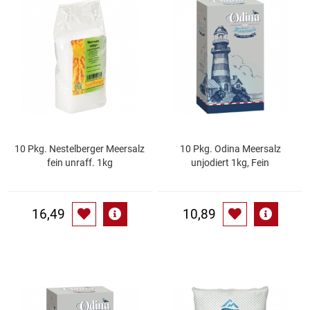
Speichermedien und Rohlinge
Bunte Palette
Spielzeug & Baby
Butter
Zubehör
Cateringzubehör
Convenience Obst & Gemüse
10 Pkg. Nestelberger Meersalz
10 Pkg. Odina Meersalz
fein unraff. 1kg
unjodiert 1kg, Fein
Dekoration
Einkochen
16,49
10,89
Einwegartikel / Trinkhalme
Eistee
Elektrogeräte