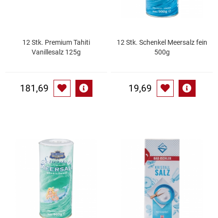
Küchenzubehör
Limonaden
12 Stk. Premium Tahiti
12 Stk. Schenkel Meersalz fein
Vanillesalz 125g
500g
Marinierte / geräucherte Fische
181,69
19,69
Mehl / Griess / Stärke / Getreide
Mundpflege
Obst
Obstkonserven
Öle
Papier / Hygiene