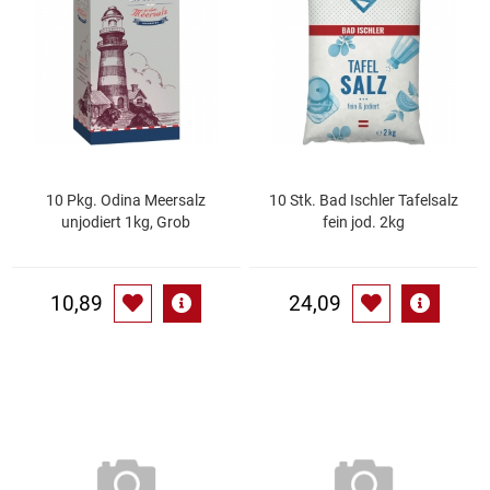
Essig
Feinkost-/Fischkonserve
Fertiggerichte trocken
10 Pkg. Odina Meersalz
10 Stk. Bad Ischler Tafelsalz
Fruchtsaft
unjodiert 1kg, Grob
fein jod. 2kg
Frühstück / Cerealien
10,89
24,09
Frühstück / süße Aufstriche
Garnierung
Garten