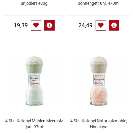
Spirituosen
unjodiert 400g
sonnengetr unj. 470ml
Tee
19,39
24,49
Teigwaren
Textilien
Tischbereich
Tischkultur
Trocken-/Backfrüchte
Verpackung- und Verbrauchsmaterial
4 Stk. Kotanyi Mühlen Meersalz
4 Stk. Kotanyi Natursalzmühle,
Waffeln / Kekse
jod. 97ml
Himalaya