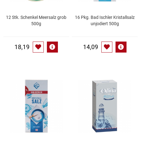
Patisserie
12 Stk. Schenkel Meersalz grob
16 Pkg. Bad Ischler Kristallsalz
500g
unjodiert 500g
Pikante Snacks
Porzellan
18,19
14,09
POS Material Trinkwerk
Profisortiment
Reinigungshilfsmittel
Reis / Hülsenfrüchte
Salz
Sauergemüse