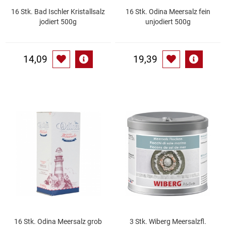
16 Stk. Bad Ischler Kristallsalz
16 Stk. Odina Meersalz fein
jodiert 500g
unjodiert 500g
Schinken
Schokolade
14,09
19,39
Schreibwaren / Büroartikel / Kleber
Sekt / Champagner / Frizzante
Service
Sirupe
Speck / Rohschinken
Spezialreiniger
16 Stk. Odina Meersalz grob
3 Stk. Wiberg Meersalzfl.