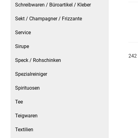
Schreibwaren / Büroartikel / Kleber
Schinken
Sekt / Champagner / Frizzante
Schokolade
Service
Sirupe
Schreibwaren / Büroartikel / Kleber
242 
Speck / Rohschinken
Sekt / Champagner / Frizzante
Spezialreiniger
Service
Spirituosen
Sirupe
Tee
Speck / Rohschinken
Teigwaren
Spezialreiniger
Textilien