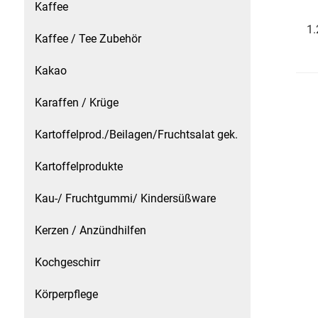
Kaffee
Kaffee / Tee Zubehör
1.
Kaffee / Tee Zubehör
Kakao
Kakao
Karaffen / Krüge
Karaffen / Krüge
Kartoffelprod./Beilagen/Fruchtsalat gek.
Kartoffelprod./Beilagen/Fruchtsalat gek.
Kartoffelprodukte
Kartoffelprodukte
Kau-/ Fruchtgummi/ Kindersüßware
Kau-/ Fruchtgummi/ Kindersüßware
Kerzen / Anzündhilfen
Kerzen / Anzündhilfen
Kochgeschirr
Kochgeschirr
Körperpflege
Körperpflege