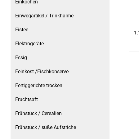
Einkochen
Essig
Einwegartikel / Trinkhalme
Eistee
Feinkost-/Fischkonserve
1.
Elektrogeräte
Fertiggerichte trocken
Essig
Fruchtsaft
Feinkost-/Fischkonserve
Frühstück / Cerealien
Fertiggerichte trocken
Frühstück / süße Aufstriche
Fruchtsaft
Garnierung
Frühstück / Cerealien
Garten
Frühstück / süße Aufstriche