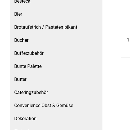
Besteck
Speichermedien und Rohlinge
Bunte Palette
Bier
Spielzeug & Baby
Butter
Brotaufstrich / Pasteten pikant
Zubehör
Cateringzubehör
1
Bücher
Buffetzubehör
Convenience Obst & Gemüse
Bunte Palette
Dekoration
Butter
Einkochen
Cateringzubehör
Einwegartikel / Trinkhalme
Convenience Obst & Gemüse
Eistee
Dekoration
Elektrogeräte