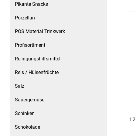
Pikante Snacks
Patisserie
Porzellan
Pikante Snacks
POS Material Trinkwerk
Porzellan
Profisortiment
POS Material Trinkwerk
Reinigungshilfsmittel
Reis / Hülsenfrüchte
Profisortiment
Salz
Reinigungshilfsmittel
Sauergemüse
Reis / Hülsenfrüchte
Schinken
1.2
Salz
Schokolade
Sauergemüse