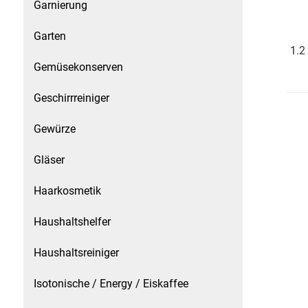
Gemüsekonserven
Garnierung
Garten
Geschirrreiniger
1.2
Gemüsekonserven
Gewürze
Geschirrreiniger
Gläser
Gewürze
Haarkosmetik
Gläser
Haushaltshelfer
Haarkosmetik
Haushaltsreiniger
Haushaltshelfer
Isotonische / Energy / Eiskaffee
Haushaltsreiniger
Isotonische / Energy / Eiskaffee
Kaffee