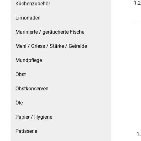
1.2
Küchenzubehör
Küchenzubehör
Limonaden
Limonaden
Marinierte / geräucherte Fische
Marinierte / geräucherte Fische
Mehl / Griess / Stärke / Getreide
Mehl / Griess / Stärke / Getreide
Mundpflege
Mundpflege
Obst
Obstkonserven
Obst
Öle
Obstkonserven
Papier / Hygiene
Öle
Patisserie
1
Papier / Hygiene