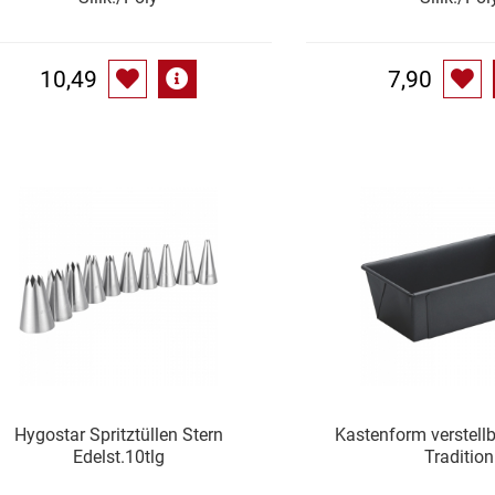
10,49
7,90
Hygostar Spritztüllen Stern
Kastenform verstell
Edelst.10tlg
Tradition