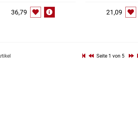
36,79
21,09
rtikel
Seite 1 von 5