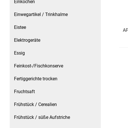
Einkochen
Essig
Einwegartikel / Trinkhalme
Eistee
Feinkost-/Fischkonserve
A
Elektrogeräte
Fertiggerichte trocken
Essig
Fruchtsaft
Feinkost-/Fischkonserve
Frühstück / Cerealien
Fertiggerichte trocken
Frühstück / süße Aufstriche
Fruchtsaft
Garnierung
Frühstück / Cerealien
Garten
Frühstück / süße Aufstriche