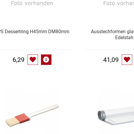
PS Dessertring H45mm DM80mm
Ausstechformen glatt
Edelstah
6,29
41,09