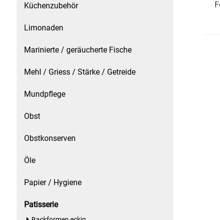
F
Küchenzubehör
Küchenzubehör
Limonaden
Limonaden
Marinierte / geräucherte Fische
Marinierte / geräucherte Fische
Mehl / Griess / Stärke / Getreide
Mehl / Griess / Stärke / Getreide
Mundpflege
Mundpflege
Obst
Obstkonserven
Obst
Öle
Obstkonserven
Papier / Hygiene
Öle
Patisserie
Papier / Hygiene
Backformen eckig