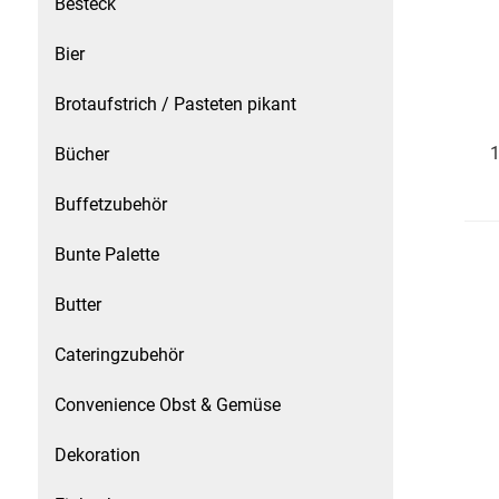
Besteck
Speichermedien und Rohlinge
Bunte Palette
Bier
Spielzeug & Baby
Butter
Brotaufstrich / Pasteten pikant
Zubehör
Cateringzubehör
1
Bücher
Buffetzubehör
Convenience Obst & Gemüse
Bunte Palette
Dekoration
Butter
Einkochen
Cateringzubehör
Einwegartikel / Trinkhalme
Convenience Obst & Gemüse
Eistee
Dekoration
Elektrogeräte