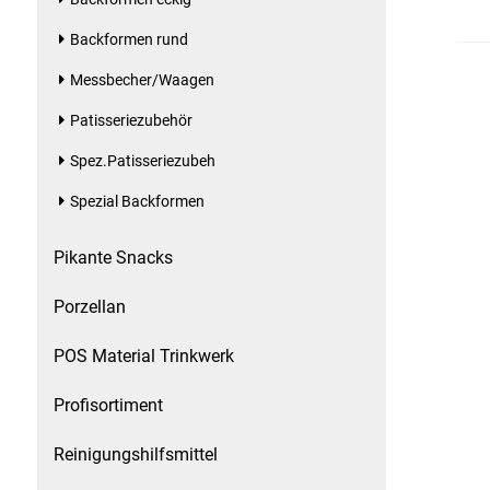
Backformen rund
Patisserie
Messbecher/Waagen
Pikante Snacks
Patisseriezubehör
Porzellan
Spez.Patisseriezubeh
Spezial Backformen
POS Material Trinkwerk
Pikante Snacks
Profisortiment
Porzellan
Reinigungshilfsmittel
POS Material Trinkwerk
Reis / Hülsenfrüchte
Profisortiment
Salz
Reinigungshilfsmittel
Sauergemüse