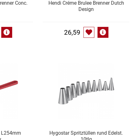
renner Conc.
Hendi Créme Brulee Brenner Dutch
Design
26,59
er L254mm
Hygostar Spritztüllen rund Edelst.
y
10tlg