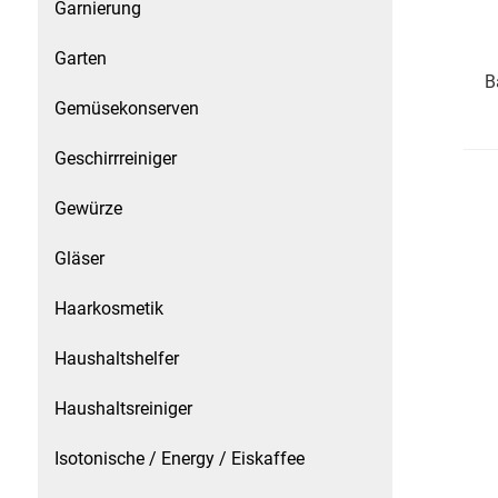
Gemüsekonserven
Garnierung
Garten
Geschirrreiniger
B
Gemüsekonserven
Gewürze
Geschirrreiniger
Gläser
Gewürze
Haarkosmetik
Gläser
Haushaltshelfer
Haarkosmetik
Haushaltsreiniger
Haushaltshelfer
Isotonische / Energy / Eiskaffee
Haushaltsreiniger
Isotonische / Energy / Eiskaffee
Kaffee