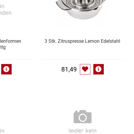
lenformen
3 Stk. Zitruspresse Lemon Edelstahl
tlg
81,49