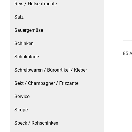
Reis / Hülsenfrüchte
Schinken
Salz
Schokolade
Sauergemüse
Schinken
Schreibwaren / Büroartikel / Kleber
85 A
Schokolade
Sekt / Champagner / Frizzante
Schreibwaren / Büroartikel / Kleber
Service
Sekt / Champagner / Frizzante
Sirupe
Service
Speck / Rohschinken
Sirupe
Spezialreiniger
Speck / Rohschinken