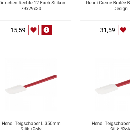
örmchen Rechte 12 Fach Silikon
Hendi Creme Brulée B
79x29x30
Design
15,59
31,59
Hendi Teigschaber L 350mm
Hendi Teigschab
Silik./Poly
Silik./Pol