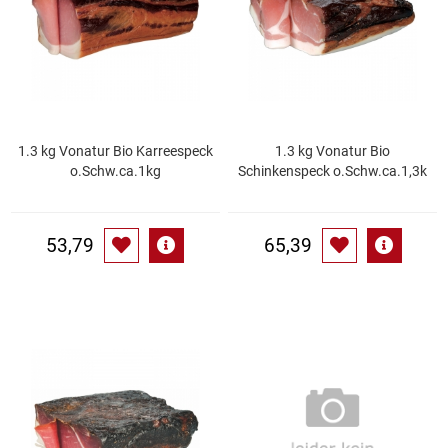
Gemüsekonserven
Geschirrreiniger
Gewürze
1.3 kg Vonatur Bio Karreespeck
1.3 kg Vonatur Bio
Gläser
o.Schw.ca.1kg
Schinkenspeck o.Schw.ca.1,3k
Haarkosmetik
53,79
65,39
Haushaltshelfer
Haushaltsreiniger
Isotonische / Energy / Eiskaffee
Kaffee