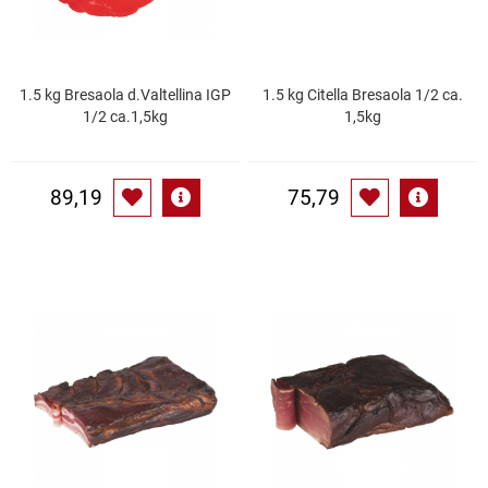
Küchenzubehör
Limonaden
1.5 kg Bresaola d.Valtellina IGP
1.5 kg Citella Bresaola 1/2 ca.
1/2 ca.1,5kg
1,5kg
Marinierte / geräucherte Fische
89,19
75,79
Mehl / Griess / Stärke / Getreide
Mundpflege
Obst
Obstkonserven
Öle
Papier / Hygiene