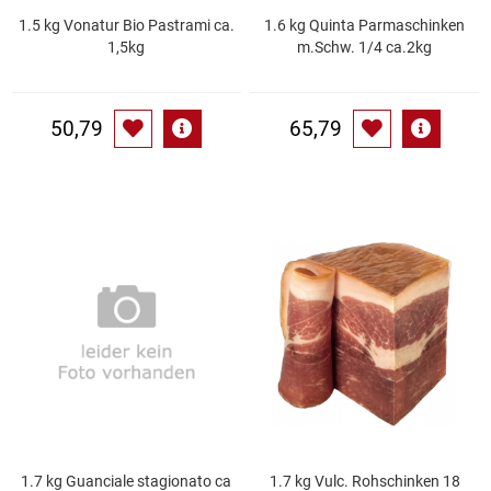
1.5 kg Vonatur Bio Pastrami ca.
1.6 kg Quinta Parmaschinken
1,5kg
m.Schw. 1/4 ca.2kg
Schinken
Schokolade
50,79
65,79
Schreibwaren / Büroartikel / Kleber
Sekt / Champagner / Frizzante
Service
Sirupe
Speck / Rohschinken
Spezialreiniger
1.7 kg Guanciale stagionato ca
1.7 kg Vulc. Rohschinken 18