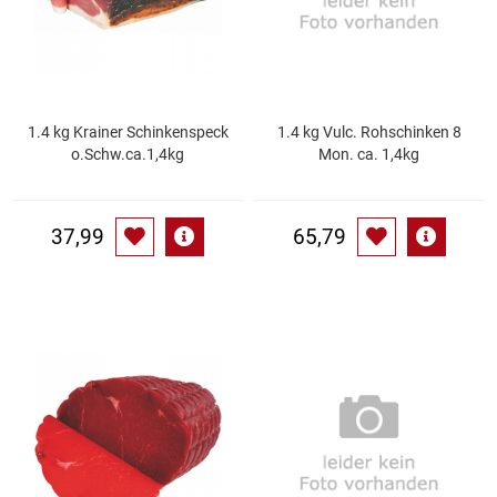
Kaffee / Tee Zubehör
Kakao
Karaffen / Krüge
1.4 kg Krainer Schinkenspeck
1.4 kg Vulc. Rohschinken 8
o.Schw.ca.1,4kg
Mon. ca. 1,4kg
Kartoffelprod./Beilagen/Fruchtsalat gek.
37,99
65,79
Kartoffelprodukte
Kau-/ Fruchtgummi/ Kindersüßware
Kerzen / Anzündhilfen
Kochgeschirr
Körperpflege