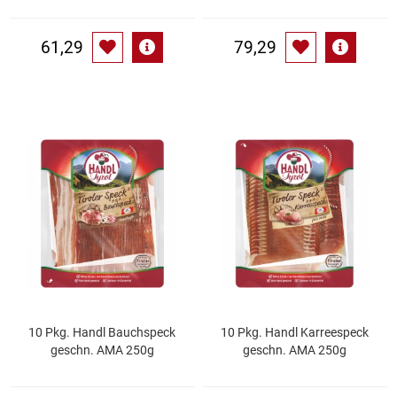
Waschmittel
61,29
79,29
Wasser
Wein
Wurst
Zucker / Süßstoffe
10 Pkg. Handl Bauchspeck
10 Pkg. Handl Karreespeck
geschn. AMA 250g
geschn. AMA 250g