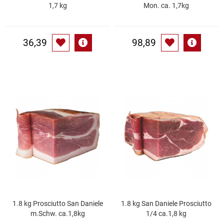
Spirituosen
1,7 kg
Mon. ca. 1,7kg
Tee
36,39
98,89
Teigwaren
Textilien
Tischbereich
Tischkultur
Trocken-/Backfrüchte
Verpackung- und Verbrauchsmaterial
1.8 kg Prosciutto San Daniele
1.8 kg San Daniele Prosciutto
Waffeln / Kekse
m.Schw. ca.1,8kg
1/4 ca.1,8 kg