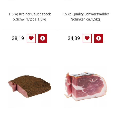
Patisserie
1.5 kg Krainer Bauchspeck
1.5 kg Quality Schwarzwälder
o.Schw. 1/2 ca.1,5kg
Schinken ca.1,5kg
Pikante Snacks
Porzellan
38,19
34,39
POS Material Trinkwerk
Profisortiment
Reinigungshilfsmittel
Reis / Hülsenfrüchte
Salz
Sauergemüse