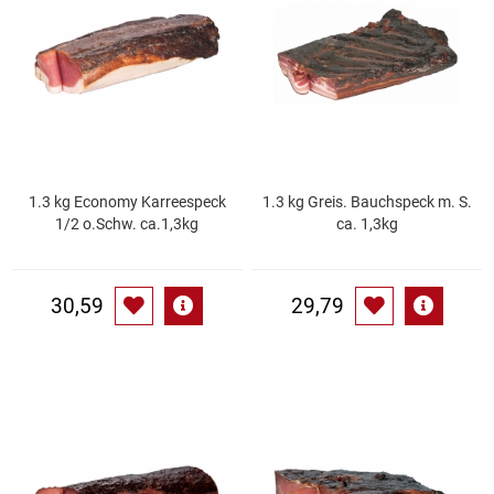
Essig
Feinkost-/Fischkonserve
Fertiggerichte trocken
1.3 kg Economy Karreespeck
1.3 kg Greis. Bauchspeck m. S.
Fruchtsaft
1/2 o.Schw. ca.1,3kg
ca. 1,3kg
Frühstück / Cerealien
30,59
29,79
Frühstück / süße Aufstriche
Garnierung
Garten