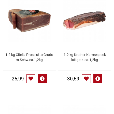
Speichermedien und Rohlinge
Bunte Palette
Spielzeug & Baby
Butter
Zubehör
Cateringzubehör
Convenience Obst & Gemüse
1.2 kg Citella Prosciutto Crudo
1.2 kg Krainer Karreespeck
m.Schw.ca.1,2kg
luftgetr. ca.1,2kg
Dekoration
Einkochen
25,99
30,59
Einwegartikel / Trinkhalme
Eistee
Elektrogeräte